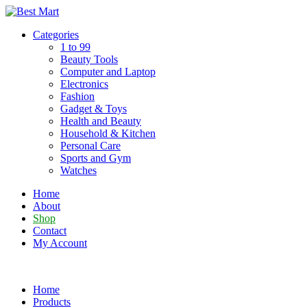
Skip
to
Categories
content
1 to 99
Beauty Tools
Computer and Laptop
Electronics
Fashion
Gadget & Toys
Health and Beauty
Household & Kitchen
Personal Care
Sports and Gym
Watches
Home
About
Shop
Contact
My Account
Home
Products