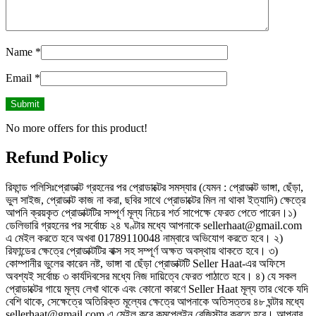
Name
*
Email
*
No more offers for this product!
Refund Policy
রিফান্ড পলিসিঃপ্রোডাক্ট গ্রহনের পর প্রোডাক্টের সমস্যার (যেমন : প্রোডাক্ট ভাঙ্গা, ছেঁড়া,
ভুল সাইজ, প্রোডাক্ট কাজ না করা, ছবির সাথে প্রোডাক্টের মিল না থাকা ইত্যাদি) ক্ষেত্রে
আপনি ক্রয়কৃত প্রোডাক্টটির সম্পূর্ণ মূল্য নিচের শর্ত সাপেক্ষে ফেরত পেতে পারেন।১)
ডেলিভারি গ্রহনের পর সর্বোচ্চ ২৪ ঘণ্টার মধ্যে আপনাকে sellerhaat@gmail.com
এ মেইল করতে হবে অখবা 01789110048 নাম্বারে অভিযোগ করতে হবে। ২)
রিফান্ডের ক্ষেত্রে প্রোডাক্টটির বাক্স সহ সম্পূর্ণ অক্ষত অবস্থায় থাকতে হবে। ৩)
কোম্পানীর ভুলের কারেন নষ্ট, ভাঙ্গা বা ছেঁড়া প্রোডাক্টটি Seller Haat-এর অফিসে
অবশ্যই সর্বোচ্চ ৩ কার্যদিবসের মধ্যে নিজ দায়িত্বে ফেরত পাঠাতে হবে। ৪) যে সকল
প্রোডাক্টের গায়ে মূল্য লেখা থাকে এবং কোনো কারণে Seller Haat মূল্য তার থেকে যদি
বেশি থাকে, সেক্ষেত্রে অতিরিক্ত মূল্যের ক্ষেত্রে আপনাকে অতিসত্তর ৪৮ ঘন্টার মধ্যে
sellerhaat@gmail.com এ মেইল করে কমপ্লেইন রেজিস্টার করতে হবে। আপনার