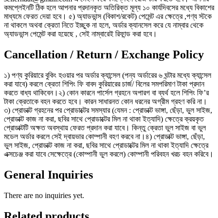
কমপ্লেইনটি ঠিক হলে আপনার প্রদানকৃত অতিরিক্ত মূল্য ১০ কার্যদিবসের মধ্যে বিকাশের
মাধ্যমে ফেরত দেয়া হবে। ৫) অ্যাডভান্স (বিকাশ/রকেট) পেমেন্ট এর ক্ষেত্রে ,পণ্য স্টকে
না থাকলে অথবা ক্রেতা নিতে ইচ্ছুক না হলে, অর্ডার ক্যানসেল করে যে নাম্বার থেকে
অ্যাডভান্স পেমেন্ট করা হয়েছে , সেই নাম্বারেই রিফান্ড করা হবে।
Cancellation / Return / Exchange Policy
১) পণ্য কুরিয়ারে বুকিং হওয়ার পর অর্ডার ক্যান্সেল (পন্য অর্ডারের ৬ ঘন্টার মধ্যে ক্যান্সেল
করা যাবে) করলে ক্রেতা শিপিং ফি বাবদ কুরিয়ারের চার্জ/ বিলের সমপরিমাণ টাকা প্রদান
করতে বাধ্য থাকিবেন।২) কোন কারনে পার্সেল গ্রহনে অপারগ বা ব্যর্থ হলে শিপিং ফি’র
টাকা ক্রেতাকে বহন করতে হবে। কারন সাধারনত কোন ধরনের অগ্রীম গ্রহণ করি না।
৩) প্রোডাক্ট গ্রহনের পর প্রোডাক্টের সমস্যার (যেমন : প্রোডাক্ট ভাঙ্গা, ছেঁড়া, ভুল সাইজ,
প্রোডাক্ট কাজ না করা, ছবির সাথে প্রোডাক্টের মিল না থাকা ইত্যাদি) ক্ষেত্রে ক্রয়কৃত
প্রোডাক্টটি অক্ষত অবস্থায় ফেরত প্রদান করা যাবে। কিন্তু ক্রেতা ভুল সাইজ বা ভুল
মডেল অর্ডার করলে সেই দ্বায়ভার কোম্পানী বহণ করবে না।৪) প্রোডাক্ট ভাঙ্গা, ছেঁড়া,
ভুল সাইজ, প্রোডাক্ট কাজ না করা, ছবির সাথে প্রোডাক্টের মিল না থাকা ইত্যাদি ক্ষেত্রে
এক্সচেঞ্জ করা যাবে সেক্ষেত্রে (কোম্পানী ভুল করলে) কোম্পানী পরিবহন খরচ বহন করিবে।
General Inquiries
There are no inquiries yet.
Related products