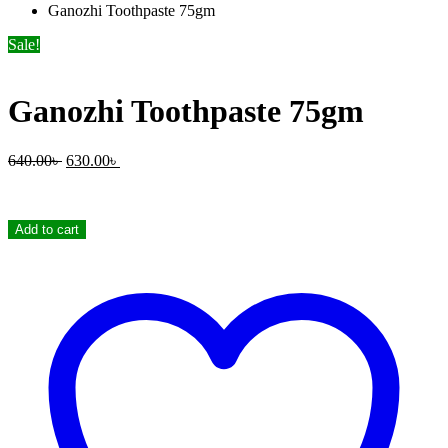
Ganozhi Toothpaste 75gm
Sale!
Ganozhi Toothpaste 75gm
Original
Current
640.00
৳
630.00
৳
price
price
was:
is:
640.00৳ .
630.00৳ .
Ganozhi
Add to cart
Toothpaste
75gm
quantity