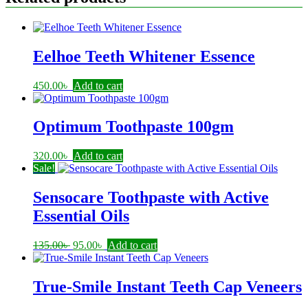
Eelhoe Teeth Whitener Essence
450.00
৳
Add to cart
Optimum Toothpaste 100gm
320.00
৳
Add to cart
Sale!
Sensocare Toothpaste with Active
Essential Oils
Original
Current
135.00
৳
95.00
৳
Add to cart
price
price
was:
is:
135.00৳ .
95.00৳ .
True-Smile Instant Teeth Cap Veneers