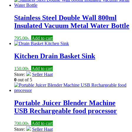
Stainless Steel Double Wall 800ml
Insulated Vacuum Metal Water Bottle
795.00
৳
Add to cart
Kitchen Drain Basket Sink
150.00
৳
Add to cart
Store:
Seller Haat
0
out of 5
Portable Juicer Blender Machine
USB Rechargeable food processor
700.00
৳
Add to cart
Store:
Seller Haat