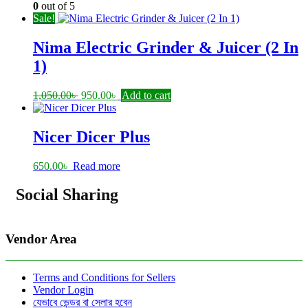
0
out of 5
Sale!
Nima Electric Grinder & Juicer (2 In
1)
Original
Current
1,050.00
৳
950.00
৳
Add to cart
price
price
was:
is:
1,050.00৳ .
950.00৳ .
Nicer Dicer Plus
650.00
৳
Read more
Social Sharing
Vendor Area
Terms and Conditions for Sellers
Vendor Login
যেভাবে ভেন্ডর বা সেলার হবেন