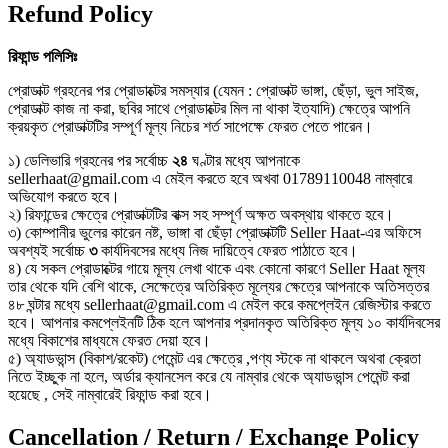
Refund Policy
রিফান্ড
পলিসিঃ
প্রোডাক্ট গ্রহনের পর প্রোডাক্টের সমস্যার (যেমন : প্রোডাক্ট ভাঙ্গা, ছেঁড়া, ভুল সাইজ,
প্রোডাক্ট কাজ না করা, ছবির সাথে প্রোডাক্টের মিল না থাকা ইত্যাদি) ক্ষেত্রে আপনি
ক্রয়কৃত প্রোডাক্টটির সম্পূর্ণ মূল্য নিচের শর্ত সাপেক্ষে ফেরত পেতে পারেন।
১) ডেলিভারি গ্রহনের পর সর্বোচ্চ
২৪
ঘণ্টার মধ্যে আপনাকে
sellerhaat@gmail.com এ মেইল করতে হবে অখবা 01789110048 নাম্বারে
অভিযোগ করতে হবে।
২) রিফান্ডের ক্ষেত্রে প্রোডাক্টটির বাক্স সহ সম্পূর্ণ অক্ষত অবস্থায় থাকতে হবে।
৩) কোম্পানীর ভুলের কারেন নষ্ট, ভাঙ্গা বা ছেঁড়া প্রোডাক্টটি Seller Haat-এর অফিসে
অবশ্যই সর্বোচ্চ
৩
কার্যদিবসের মধ্যে নিজ দায়িত্বে ফেরত পাঠাতে হবে।
৪) যে সকল প্রোডাক্টের গায়ে মূল্য লেখা থাকে এবং কোনো কারণে Seller Haat মূল্য
তার থেকে যদি বেশি থাকে, সেক্ষেত্রে অতিরিক্ত মূল্যের ক্ষেত্রে আপনাকে অতিসত্তর
৪৮ ঘন্টার মধ্যে sellerhaat@gmail.com এ মেইল করে কমপ্লেইন রেজিস্টার করতে
হবে। আপনার কমপ্লেইনটি ঠিক হলে আপনার প্রদানকৃত অতিরিক্ত মূল্য ১০ কার্যদিবসের
মধ্যে বিকাশের মাধ্যমে ফেরত দেয়া হবে।
৫) অ্যাডভান্স (বিকাশ/রকেট) পেমেন্ট এর ক্ষেত্রে ,পণ্য স্টকে না থাকলে অথবা ক্রেতা
নিতে ইচ্ছুক না হলে, অর্ডার ক্যানসেল করে যে নাম্বার থেকে অ্যাডভান্স পেমেন্ট করা
হয়েছে , সেই নাম্বারেই রিফান্ড করা হবে।
Cancellation / Return / Exchange Policy