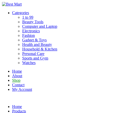
Skip
to
Categories
content
1 to 99
Beauty Tools
Computer and Laptop
Electronics
Fashion
Gadget & Toys
Health and Beauty
Household & Kitchen
Personal Care
Sports and Gym
Watches
Home
About
Shop
Contact
My Account
Home
Products