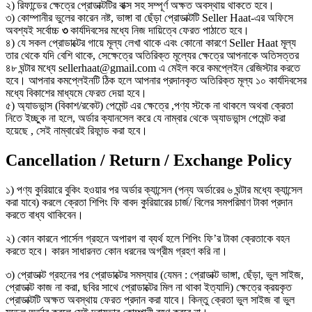
২) রিফান্ডের ক্ষেত্রে প্রোডাক্টটির বাক্স সহ সম্পূর্ণ অক্ষত অবস্থায় থাকতে হবে।
৩) কোম্পানীর ভুলের কারেন নষ্ট, ভাঙ্গা বা ছেঁড়া প্রোডাক্টটি Seller Haat-এর অফিসে
অবশ্যই সর্বোচ্চ
৩
কার্যদিবসের মধ্যে নিজ দায়িত্বে ফেরত পাঠাতে হবে।
৪) যে সকল প্রোডাক্টের গায়ে মূল্য লেখা থাকে এবং কোনো কারণে Seller Haat মূল্য
তার থেকে যদি বেশি থাকে, সেক্ষেত্রে অতিরিক্ত মূল্যের ক্ষেত্রে আপনাকে অতিসত্তর
৪৮ ঘন্টার মধ্যে sellerhaat@gmail.com এ মেইল করে কমপ্লেইন রেজিস্টার করতে
হবে। আপনার কমপ্লেইনটি ঠিক হলে আপনার প্রদানকৃত অতিরিক্ত মূল্য ১০ কার্যদিবসের
মধ্যে বিকাশের মাধ্যমে ফেরত দেয়া হবে।
৫) অ্যাডভান্স (বিকাশ/রকেট) পেমেন্ট এর ক্ষেত্রে ,পণ্য স্টকে না থাকলে অথবা ক্রেতা
নিতে ইচ্ছুক না হলে, অর্ডার ক্যানসেল করে যে নাম্বার থেকে অ্যাডভান্স পেমেন্ট করা
হয়েছে , সেই নাম্বারেই রিফান্ড করা হবে।
Cancellation / Return / Exchange Policy
১) পণ্য কুরিয়ারে বুকিং হওয়ার পর অর্ডার ক্যান্সেল (পন্য অর্ডারের ৬ ঘন্টার মধ্যে ক্যান্সেল
করা যাবে) করলে ক্রেতা শিপিং ফি বাবদ কুরিয়ারের চার্জ/ বিলের সমপরিমাণ টাকা প্রদান
করতে বাধ্য থাকিবেন।
২) কোন কারনে পার্সেল গ্রহনে অপারগ বা ব্যর্থ হলে শিপিং ফি’র টাকা ক্রেতাকে বহন
করতে হবে। কারন সাধারনত কোন ধরনের অগ্রীম গ্রহণ করি না।
৩) প্রোডাক্ট গ্রহনের পর প্রোডাক্টের সমস্যার (যেমন : প্রোডাক্ট ভাঙ্গা, ছেঁড়া, ভুল সাইজ,
প্রোডাক্ট কাজ না করা, ছবির সাথে প্রোডাক্টের মিল না থাকা ইত্যাদি) ক্ষেত্রে ক্রয়কৃত
প্রোডাক্টটি অক্ষত অবস্থায় ফেরত প্রদান করা যাবে। কিন্তু ক্রেতা ভুল সাইজ বা ভুল