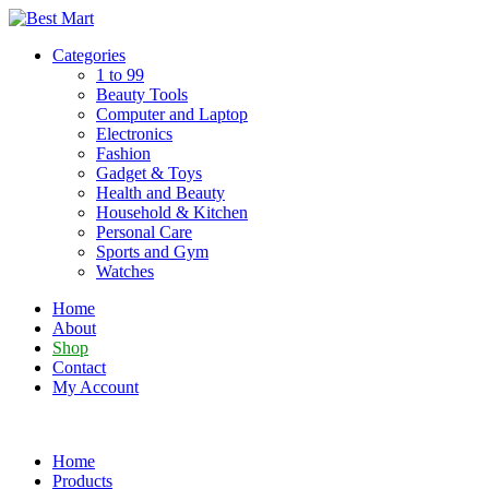
Skip
to
Categories
content
1 to 99
Beauty Tools
Computer and Laptop
Electronics
Fashion
Gadget & Toys
Health and Beauty
Household & Kitchen
Personal Care
Sports and Gym
Watches
Home
About
Shop
Contact
My Account
Home
Products