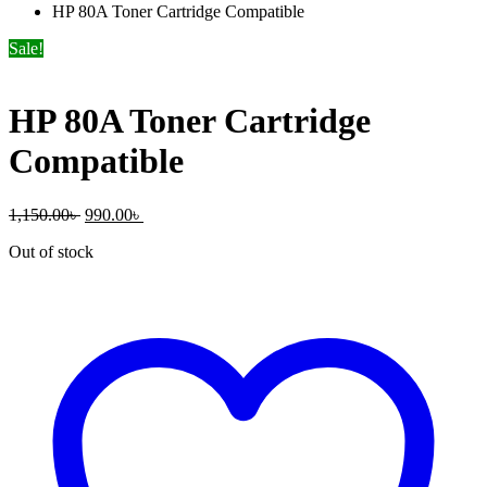
HP 80A Toner Cartridge Compatible
Sale!
HP 80A Toner Cartridge
Compatible
Original
Current
1,150.00
৳
990.00
৳
price
price
Out of stock
was:
is:
1,150.00৳ .
990.00৳ .