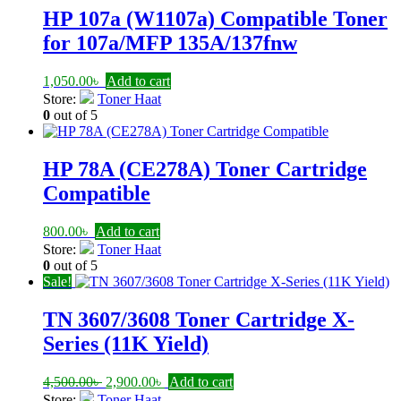
HP 107a (W1107a) Compatible Toner
for 107a/MFP 135A/137fnw
1,050.00
৳
Add to cart
Store:
Toner Haat
0
out of 5
HP 78A (CE278A) Toner Cartridge
Compatible
800.00
৳
Add to cart
Store:
Toner Haat
0
out of 5
Sale!
TN 3607/3608 Toner Cartridge X-
Series (11K Yield)
Original
Current
4,500.00
৳
2,900.00
৳
Add to cart
price
price
Store:
Toner Haat