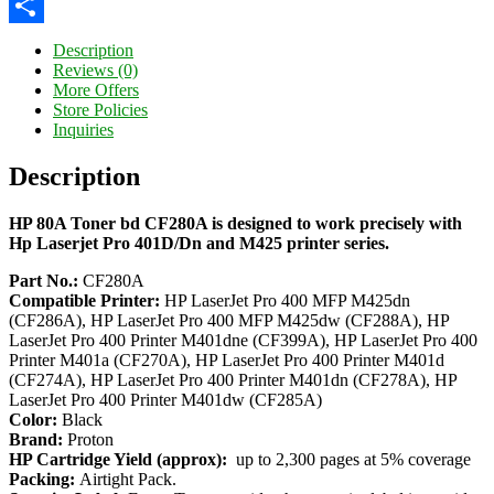
Twitter
Share
Description
Reviews (0)
More Offers
Store Policies
Inquiries
Description
HP 80A Toner bd CF280A is designed to work precisely with
Hp Laserjet Pro 401D/Dn and M425 printer series.
Part No.:
CF280A
Compatible Printer:
HP LaserJet Pro 400 MFP M425dn
(CF286A), HP LaserJet Pro 400 MFP M425dw (CF288A), HP
LaserJet Pro 400 Printer M401dne (CF399A), HP LaserJet Pro 400
Printer M401a (CF270A), HP LaserJet Pro 400 Printer M401d
(CF274A), HP LaserJet Pro 400 Printer M401dn (CF278A), HP
LaserJet Pro 400 Printer M401dw (CF285A)
Color:
Black
Brand:
Proton
HP Cartridge Yield (approx):
up to 2,300 pages at 5% coverage
Packing:
Airtight Pack.