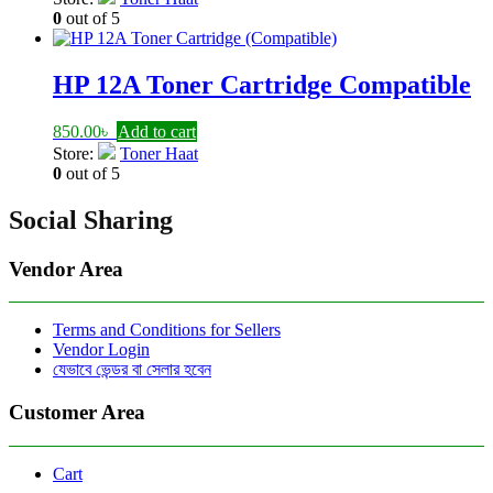
was:
is:
0
out of 5
4,500.00৳ .
2,900.00৳ .
HP 12A Toner Cartridge Compatible
850.00
৳
Add to cart
Store:
Toner Haat
0
out of 5
Social Sharing
Vendor Area
Terms and Conditions for Sellers
Vendor Login
যেভাবে ভেন্ডর বা সেলার হবেন
Customer Area
Cart