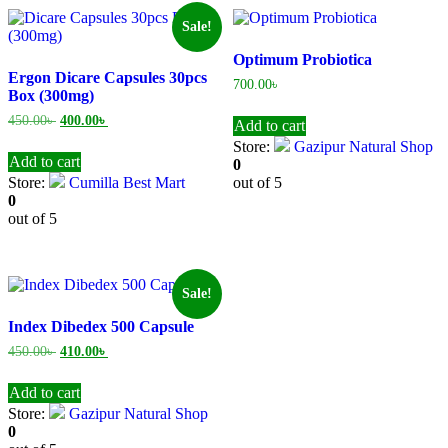
Sale!
Optimum Probiotica
Ergon Dicare Capsules 30pcs
700.00
৳
Box (300mg)
Original
Current
450.00
৳
400.00
৳
Add to cart
price
price
Store:
Gazipur Natural Shop
was:
is:
Add to cart
0
450.00৳ .
400.00৳ .
Store:
Cumilla Best Mart
out of 5
0
out of 5
Sale!
Index Dibedex 500 Capsule
Original
Current
450.00
৳
410.00
৳
price
price
was:
is:
Add to cart
450.00৳ .
410.00৳ .
Store:
Gazipur Natural Shop
0