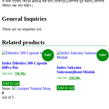
না থাকা ইত্যাদি ক্ষেত্রে এক্সচেঞ্জ করা যাবে সেক্ষেত্রে (কোম্পানী ভুল করলে) কোম্পানী
পরিবহন খরচ বহন করিবে।
General Inquiries
There are no inquiries yet.
Related products
Sale!
Sale!
Index Dibedex 500 Capsule
60Pcs Pot
Index Sukraise
Sukrasanjibani Modak
Original
Current
900.00
৳
790.00
৳
price
price
Original
Current
740.00
৳
650.00
৳
was:
is:
price
price
Add to cart
900.00৳ .
790.00৳ .
was:
is:
Add to cart
Store:
Gazipur Natural Shop
740.00৳ .
650.00৳ .
0
out of 5