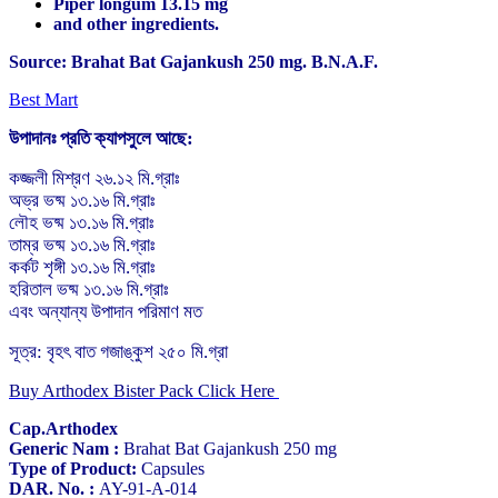
Piper longum 13.15 mg
and other ingredients.
Source: Brahat Bat Gajankush 250 mg. Β.Ν.Α.F.
Best Mart
উপাদানঃ প্রতি ক্যাপসুলে আছে:
কজ্জলী মিশ্রণ ২৬.১২ মি.গ্রাঃ
অভ্র ভষ্ম ১৩.১৬ মি.গ্রাঃ
লৌহ ভষ্ম ১৩.১৬ মি.গ্রাঃ
তাম্র ভষ্ম ১৩.১৬ মি.গ্রাঃ
কর্কট শৃঙ্গী ১৩.১৬ মি.গ্রাঃ
হরিতাল ভষ্ম ১৩.১৬ মি.গ্রাঃ
এবং অন্যান্য উপাদান পরিমাণ মত
সূত্র: বৃহৎ বাত গজাঙ্কুশ ২৫০ মি.গ্রা
Buy Arthodex Bister Pack Click Here
Cap.Arthodex
Generic Nam :
Brahat Bat Gajankush 250 mg
Type of Product:
Capsules
DAR. No. :
AY-91-A-014