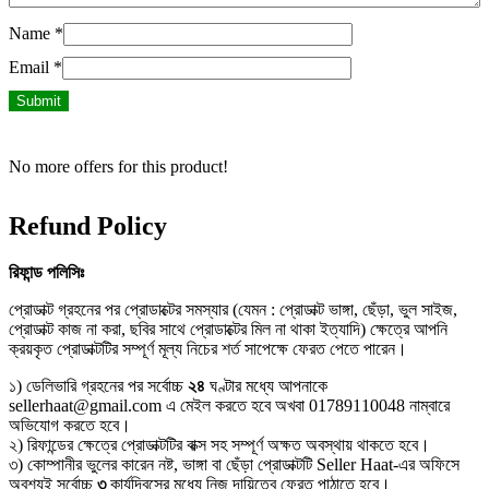
Name
*
Email
*
No more offers for this product!
Refund Policy
রিফান্ড
পলিসিঃ
প্রোডাক্ট গ্রহনের পর প্রোডাক্টের সমস্যার (যেমন : প্রোডাক্ট ভাঙ্গা, ছেঁড়া, ভুল সাইজ,
প্রোডাক্ট কাজ না করা, ছবির সাথে প্রোডাক্টের মিল না থাকা ইত্যাদি) ক্ষেত্রে আপনি
ক্রয়কৃত প্রোডাক্টটির সম্পূর্ণ মূল্য নিচের শর্ত সাপেক্ষে ফেরত পেতে পারেন।
১) ডেলিভারি গ্রহনের পর সর্বোচ্চ
২৪
ঘণ্টার মধ্যে আপনাকে
sellerhaat@gmail.com এ মেইল করতে হবে অখবা 01789110048 নাম্বারে
অভিযোগ করতে হবে।
২) রিফান্ডের ক্ষেত্রে প্রোডাক্টটির বাক্স সহ সম্পূর্ণ অক্ষত অবস্থায় থাকতে হবে।
৩) কোম্পানীর ভুলের কারেন নষ্ট, ভাঙ্গা বা ছেঁড়া প্রোডাক্টটি Seller Haat-এর অফিসে
অবশ্যই সর্বোচ্চ
৩
কার্যদিবসের মধ্যে নিজ দায়িত্বে ফেরত পাঠাতে হবে।