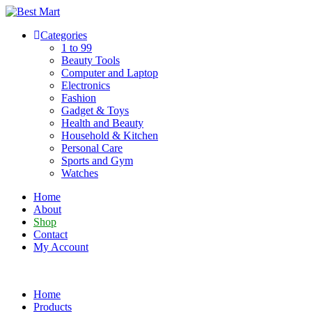
Skip
to
Categories
content
1 to 99
Beauty Tools
Computer and Laptop
Electronics
Fashion
Gadget & Toys
Health and Beauty
Household & Kitchen
Personal Care
Sports and Gym
Watches
Home
About
Shop
Contact
My Account
Home
Products