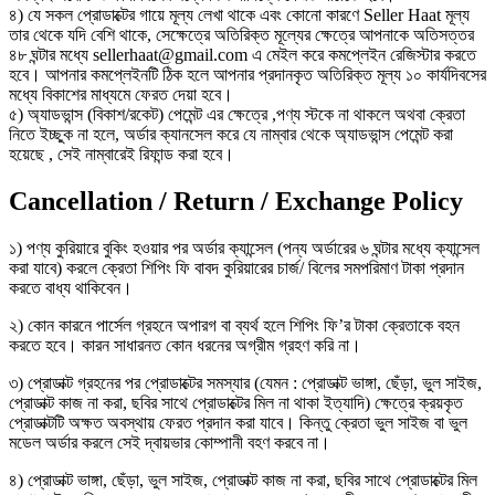
৪) যে সকল প্রোডাক্টের গায়ে মূল্য লেখা থাকে এবং কোনো কারণে Seller Haat মূল্য
তার থেকে যদি বেশি থাকে, সেক্ষেত্রে অতিরিক্ত মূল্যের ক্ষেত্রে আপনাকে অতিসত্তর
৪৮ ঘন্টার মধ্যে sellerhaat@gmail.com এ মেইল করে কমপ্লেইন রেজিস্টার করতে
হবে। আপনার কমপ্লেইনটি ঠিক হলে আপনার প্রদানকৃত অতিরিক্ত মূল্য ১০ কার্যদিবসের
মধ্যে বিকাশের মাধ্যমে ফেরত দেয়া হবে।
৫) অ্যাডভান্স (বিকাশ/রকেট) পেমেন্ট এর ক্ষেত্রে ,পণ্য স্টকে না থাকলে অথবা ক্রেতা
নিতে ইচ্ছুক না হলে, অর্ডার ক্যানসেল করে যে নাম্বার থেকে অ্যাডভান্স পেমেন্ট করা
হয়েছে , সেই নাম্বারেই রিফান্ড করা হবে।
Cancellation / Return / Exchange Policy
১) পণ্য কুরিয়ারে বুকিং হওয়ার পর অর্ডার ক্যান্সেল (পন্য অর্ডারের ৬ ঘন্টার মধ্যে ক্যান্সেল
করা যাবে) করলে ক্রেতা শিপিং ফি বাবদ কুরিয়ারের চার্জ/ বিলের সমপরিমাণ টাকা প্রদান
করতে বাধ্য থাকিবেন।
২) কোন কারনে পার্সেল গ্রহনে অপারগ বা ব্যর্থ হলে শিপিং ফি’র টাকা ক্রেতাকে বহন
করতে হবে। কারন সাধারনত কোন ধরনের অগ্রীম গ্রহণ করি না।
৩) প্রোডাক্ট গ্রহনের পর প্রোডাক্টের সমস্যার (যেমন : প্রোডাক্ট ভাঙ্গা, ছেঁড়া, ভুল সাইজ,
প্রোডাক্ট কাজ না করা, ছবির সাথে প্রোডাক্টের মিল না থাকা ইত্যাদি) ক্ষেত্রে ক্রয়কৃত
প্রোডাক্টটি অক্ষত অবস্থায় ফেরত প্রদান করা যাবে। কিন্তু ক্রেতা ভুল সাইজ বা ভুল
মডেল অর্ডার করলে সেই দ্বায়ভার কোম্পানী বহণ করবে না।
৪) প্রোডাক্ট ভাঙ্গা, ছেঁড়া, ভুল সাইজ, প্রোডাক্ট কাজ না করা, ছবির সাথে প্রোডাক্টের মিল