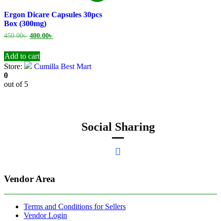
Ergon Dicare Capsules 30pcs
Box (300mg)
Original
Current
450.00
৳
400.00
৳
price
price
was:
is:
Add to cart
450.00৳ .
400.00৳ .
Store:
Cumilla Best Mart
0
out of 5
Social Sharing
Vendor Area
Terms and Conditions for Sellers
Vendor Login