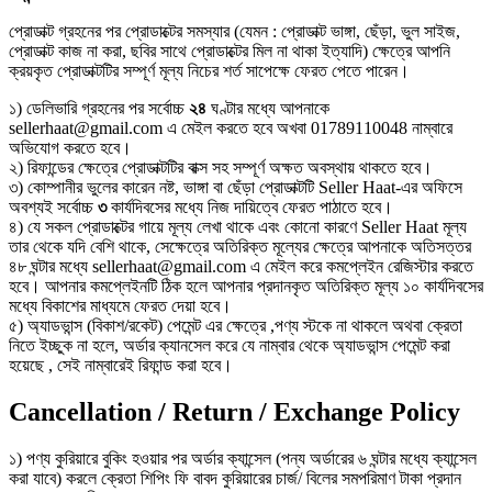
প্রোডাক্ট গ্রহনের পর প্রোডাক্টের সমস্যার (যেমন : প্রোডাক্ট ভাঙ্গা, ছেঁড়া, ভুল সাইজ,
প্রোডাক্ট কাজ না করা, ছবির সাথে প্রোডাক্টের মিল না থাকা ইত্যাদি) ক্ষেত্রে আপনি
ক্রয়কৃত প্রোডাক্টটির সম্পূর্ণ মূল্য নিচের শর্ত সাপেক্ষে ফেরত পেতে পারেন।
১) ডেলিভারি গ্রহনের পর সর্বোচ্চ
২৪
ঘণ্টার মধ্যে আপনাকে
sellerhaat@gmail.com এ মেইল করতে হবে অখবা 01789110048 নাম্বারে
অভিযোগ করতে হবে।
২) রিফান্ডের ক্ষেত্রে প্রোডাক্টটির বাক্স সহ সম্পূর্ণ অক্ষত অবস্থায় থাকতে হবে।
৩) কোম্পানীর ভুলের কারেন নষ্ট, ভাঙ্গা বা ছেঁড়া প্রোডাক্টটি Seller Haat-এর অফিসে
অবশ্যই সর্বোচ্চ
৩
কার্যদিবসের মধ্যে নিজ দায়িত্বে ফেরত পাঠাতে হবে।
৪) যে সকল প্রোডাক্টের গায়ে মূল্য লেখা থাকে এবং কোনো কারণে Seller Haat মূল্য
তার থেকে যদি বেশি থাকে, সেক্ষেত্রে অতিরিক্ত মূল্যের ক্ষেত্রে আপনাকে অতিসত্তর
৪৮ ঘন্টার মধ্যে sellerhaat@gmail.com এ মেইল করে কমপ্লেইন রেজিস্টার করতে
হবে। আপনার কমপ্লেইনটি ঠিক হলে আপনার প্রদানকৃত অতিরিক্ত মূল্য ১০ কার্যদিবসের
মধ্যে বিকাশের মাধ্যমে ফেরত দেয়া হবে।
৫) অ্যাডভান্স (বিকাশ/রকেট) পেমেন্ট এর ক্ষেত্রে ,পণ্য স্টকে না থাকলে অথবা ক্রেতা
নিতে ইচ্ছুক না হলে, অর্ডার ক্যানসেল করে যে নাম্বার থেকে অ্যাডভান্স পেমেন্ট করা
হয়েছে , সেই নাম্বারেই রিফান্ড করা হবে।
Cancellation / Return / Exchange Policy
১) পণ্য কুরিয়ারে বুকিং হওয়ার পর অর্ডার ক্যান্সেল (পন্য অর্ডারের ৬ ঘন্টার মধ্যে ক্যান্সেল
করা যাবে) করলে ক্রেতা শিপিং ফি বাবদ কুরিয়ারের চার্জ/ বিলের সমপরিমাণ টাকা প্রদান