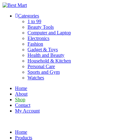
Skip
to
Categories
content
1 to 99
Beauty Tools
Computer and Laptop
Electronics
Fashion
Gadget & Toys
Health and Beauty
Household & Kitchen
Personal Care
Sports and Gym
Watches
Home
About
Shop
Contact
My Account
Home
Products