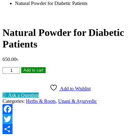
Natural Powder for Diabetic Patients
Natural Powder for Diabetic
Patients
650.00
৳
Natural
Add to cart
Powder
for
Diabetic
Add to Wishlist
Patients
Ask a Question
quantity
Categories:
Herbs & Roots
,
Unani & Ayurvedic
Facebook
Twitter
Share