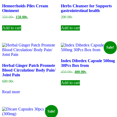
Hemorrhoids Piles Cream
Herbs Cleanser for Supports
Ointment
gastrointestinal health
Original
Current
350.00
৳
150.00
৳
200.00
৳
price
price
was:
is:
Add to cart
Add to cart
350.00৳ .
150.00৳ .
Sale!
Index Dibedex Capsule 500mg
Herbal Ginger Patch Promote
30Pcs Box from
Blood Circulation/ Body Pain/
Original
Current
450.00
৳
400.00
৳
Joint Pain
price
price
was:
is:
600.00
৳
Add to cart
450.00৳ .
400.00৳ .
Read more
Sale!