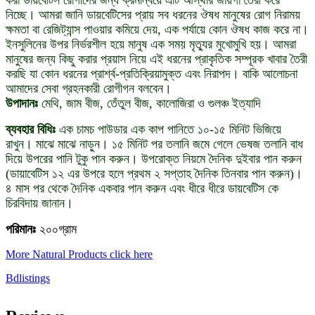
করা ডায়বেটিস রোগীদের জন্য ক্রমান্বয়ে এটি আস্থার জায়গা তৈরী করে
নিচ্ছে। আমরা জানি ডায়বেটিসের প্রায় সব ধরনের ঔষধ মানুষের রোগ নিরাময়
ক্ষমতা বা রেজিট্যান্স পাওয়ার কমিয়ে দেয়, এক পর্যায়ে কোন ঔষধ কাজ করে না।
ইনসুলিনের উপর নির্ভরশীল হয়ে মানুষ এক সময় মৃত্যুর মুখোমুখি হয়। আমরা
মানুষের জন্য কিছু করার প্রয়াস নিয়ে এই ধরনের প্রাকৃতিক সম্পূরক খাবার তৈরী
করছি যা কোন ধরনের প্রার্শ্ব-প্রতিক্রিয়ামুক্ত এবং নিরাপদ। বাকি আলোচনা
আমাদের সেবা গ্রহনকারী রোগীগন বলবেন।
উপাদানঃ
মেথি, জাম বীজ, তেঁতুল বীজ, কালোজিরা ও গুলঞ্চ ইত্যাদি
ব্যবহার বিধিঃ
এক চামচ পাউডার এক কাপ পানিতে ১০-১৫ মিনিট ভিজিয়ে
রাখুন। মাঝে মাঝে নাড়ুন। ১৫ মিনিট পর তলানি জমে গেলে ভেষজ তলানি বাধ
দিয়ে উপরের পানি টুকু পান করুন। উপরোক্ত নিয়মে দৈনিক দুইবার পান করুন
(ডায়াবেটিস ১২ এর উপরে হলে প্রথম ২ সপ্তাহ দৈনিক তিনবার পান করুন)।
৪ মাস পর থেকে দৈনিক একবার পান করুন এবং ধীরে ধীরে ডায়বেটিস কে
চিরবিদায় জানান।
পরিমানঃ
২০০গ্রাম
More Natural Products click here
Bdlistings