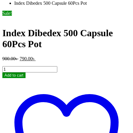
Index Dibedex 500 Capsule 60Pcs Pot
Sale!
Index Dibedex 500 Capsule
60Pcs Pot
Original
Current
900.00
৳
790.00
৳
price
price
Index
was:
is:
Dibedex
900.00৳ .
790.00৳ .
Add to cart
500
Capsule
60Pcs
Pot
quantity