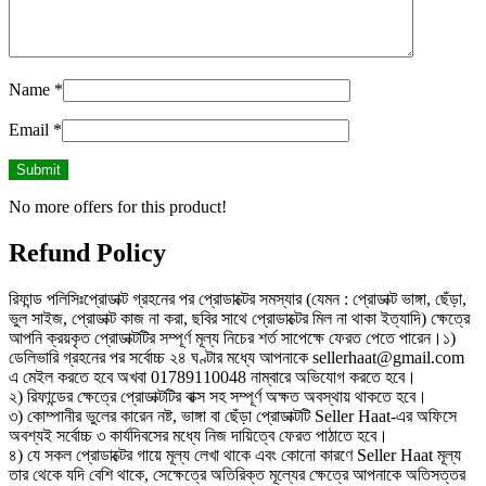
Name
*
Email
*
No more offers for this product!
Refund Policy
রিফান্ড পলিসিঃপ্রোডাক্ট গ্রহনের পর প্রোডাক্টের সমস্যার (যেমন : প্রোডাক্ট ভাঙ্গা, ছেঁড়া,
ভুল সাইজ, প্রোডাক্ট কাজ না করা, ছবির সাথে প্রোডাক্টের মিল না থাকা ইত্যাদি) ক্ষেত্রে
আপনি ক্রয়কৃত প্রোডাক্টটির সম্পূর্ণ মূল্য নিচের শর্ত সাপেক্ষে ফেরত পেতে পারেন।১)
ডেলিভারি গ্রহনের পর সর্বোচ্চ ২৪ ঘণ্টার মধ্যে আপনাকে sellerhaat@gmail.com
এ মেইল করতে হবে অখবা 01789110048 নাম্বারে অভিযোগ করতে হবে।
২) রিফান্ডের ক্ষেত্রে প্রোডাক্টটির বাক্স সহ সম্পূর্ণ অক্ষত অবস্থায় থাকতে হবে।
৩) কোম্পানীর ভুলের কারেন নষ্ট, ভাঙ্গা বা ছেঁড়া প্রোডাক্টটি Seller Haat-এর অফিসে
অবশ্যই সর্বোচ্চ ৩ কার্যদিবসের মধ্যে নিজ দায়িত্বে ফেরত পাঠাতে হবে।
৪) যে সকল প্রোডাক্টের গায়ে মূল্য লেখা থাকে এবং কোনো কারণে Seller Haat মূল্য
তার থেকে যদি বেশি থাকে, সেক্ষেত্রে অতিরিক্ত মূল্যের ক্ষেত্রে আপনাকে অতিসত্তর