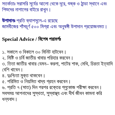
সতর্কতাঃ সরাসরি সূর্যের আলো থেকে দূরে, শুষ্ক ও ঠান্ডা স্থানে এবং
শিশুদের নাগালের বাইরে রাখুন।
উপাদানঃ
প্রতি ক্যাপসুলে-এ রয়েছে
জামবীজের শাঁসচূর্ণ ৫০০ মিগ্রা এবং অনুষঙ্গী উপাদান প্রয়োজনমত।
Special Advice / বিশেষ পরামর্শঃ
১. সকালে ও বিকালে ৩০ মিনিট হাটবেন।
২. মিষ্টি ও চর্বি জাতীয় খাবার পরিহার করবেন।
৩. তিতা জাতীয় খাবার যেমন– করলা, পাটের শাক, মেথি, চিরতা ইত্যাদি
বেশি খাবেন।
৪. দুঃশ্চিতা মুক্ত থাকবেন।
৫. পরিমিত ও নিয়মিত খাদ্য গ্রহন করবেন।
৬. প্রতি ৭ (সাত) দিন পরপর রক্তের গ্লুকোজ পরীক্ষা করবেন।
সবসময় আপনাদের সুস্থতা, সুস্বাস্থ্য এবং দীর্ঘ জীবন কামনা করি
ধন্যবাদ।