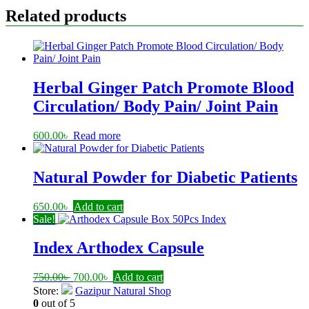
Related products
Herbal Ginger Patch Promote Blood
Circulation/ Body Pain/ Joint Pain
600.00
৳
Read more
Natural Powder for Diabetic Patients
650.00
৳
Add to cart
Sale!
Index Arthodex Capsule
Original
Current
750.00
৳
700.00
৳
Add to cart
price
price
Store:
Gazipur Natural Shop
was:
is:
0
out of 5