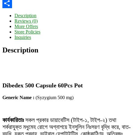
Twitter
Share
Description
Reviews (0)
More Offers
Store Policies
Inquiries
Description
Dibedex 500 Capsule 60Pcs Pot
Generic Name :
(Syzygium 500 mg)
কার্যকারিতাঃ
সকল প্রকার ডায়াবেটিস (টাইপ-১, টাইপ-২) তথা
শর্করাযুক্ত মধুমেহ রোগে অগ্নাশয়ে ইনসুলিন নিঃসরণ বৃদ্ধি করে, বাত-
ব্যধি, যকৃত প্রদাহ, ভাইরাল হেপাটাইটিস, কোষ্ঠকাঠিণ্য, অতিরজঃ,