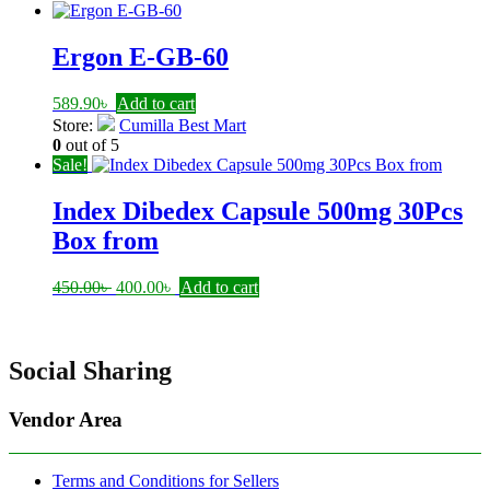
750.00৳ .
700.00৳ .
Ergon E-GB-60
589.90
৳
Add to cart
Store:
Cumilla Best Mart
0
out of 5
Sale!
Index Dibedex Capsule 500mg 30Pcs
Box from
Original
Current
450.00
৳
400.00
৳
Add to cart
price
price
was:
is:
450.00৳ .
400.00৳ .
Social Sharing
Vendor Area
Terms and Conditions for Sellers