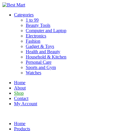
Skip
to
Categories
content
1 to 99
Beauty Tools
Computer and Laptop
Electronics
Fashion
Gadget & Toys
Health and Beauty
Household & Kitchen
Personal Care
Sports and Gym
Watches
Home
About
Shop
Contact
My Account
Home
Products