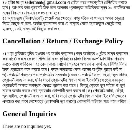
৪৮ ঘন্টার মধ্যে sellerhaat@gmail.com এ মেইল করে কমপ্লেইন রেজিস্টার করতে
হবে। আপনার কমপ্লেইনটি ঠিক হলে আপনার প্রদানকৃত অতিরিক্ত মূল্য ১০ কার্যদিবসের
মধ্যে বিকাশের মাধ্যমে ফেরত দেয়া হবে।
৫) অ্যাডভান্স (বিকাশ/রকেট) পেমেন্ট এর ক্ষেত্রে ,পণ্য স্টকে না থাকলে অথবা ক্রেতা
নিতে ইচ্ছুক না হলে, অর্ডার ক্যানসেল করে যে নাম্বার থেকে অ্যাডভান্স পেমেন্ট করা
হয়েছে , সেই নাম্বারেই রিফান্ড করা হবে।
Cancellation / Return / Exchange Policy
১) পণ্য কুরিয়ারে বুকিং হওয়ার পর অর্ডার ক্যান্সেল (পন্য অর্ডারের ৬ ঘন্টার মধ্যে ক্যান্সেল
করা যাবে) করলে ক্রেতা শিপিং ফি বাবদ কুরিয়ারের চার্জ/ বিলের সমপরিমাণ টাকা প্রদান
করতে বাধ্য থাকিবেন।২) কোন কারনে পার্সেল গ্রহনে অপারগ বা ব্যর্থ হলে শিপিং ফি’র
টাকা ক্রেতাকে বহন করতে হবে। কারন সাধারনত কোন ধরনের অগ্রীম গ্রহণ করি না।
৩) প্রোডাক্ট গ্রহনের পর প্রোডাক্টের সমস্যার (যেমন : প্রোডাক্ট ভাঙ্গা, ছেঁড়া, ভুল সাইজ,
প্রোডাক্ট কাজ না করা, ছবির সাথে প্রোডাক্টের মিল না থাকা ইত্যাদি) ক্ষেত্রে ক্রয়কৃত
প্রোডাক্টটি অক্ষত অবস্থায় ফেরত প্রদান করা যাবে। কিন্তু ক্রেতা ভুল সাইজ বা ভুল
মডেল অর্ডার করলে সেই দ্বায়ভার কোম্পানী বহণ করবে না।৪) প্রোডাক্ট ভাঙ্গা, ছেঁড়া,
ভুল সাইজ, প্রোডাক্ট কাজ না করা, ছবির সাথে প্রোডাক্টের মিল না থাকা ইত্যাদি ক্ষেত্রে
এক্সচেঞ্জ করা যাবে সেক্ষেত্রে (কোম্পানী ভুল করলে) কোম্পানী পরিবহন খরচ বহন করিবে।
General Inquiries
There are no inquiries yet.