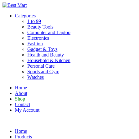
Skip
to
Categories
content
1 to 99
Beauty Tools
Computer and Laptop
Electronics
Fashion
Gadget & Toys
Health and Beauty
Household & Kitchen
Personal Care
Sports and Gym
Watches
Home
About
Shop
Contact
My Account
Home
Products