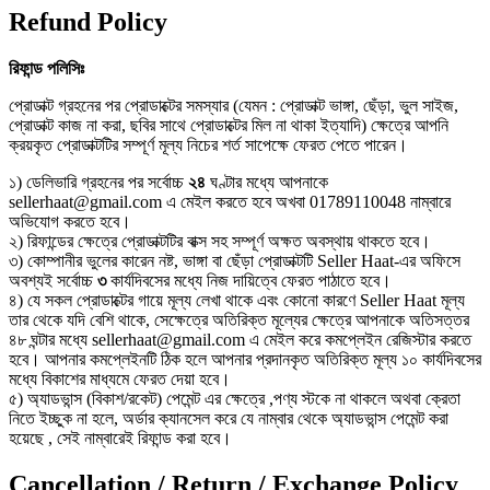
Refund Policy
রিফান্ড
পলিসিঃ
প্রোডাক্ট গ্রহনের পর প্রোডাক্টের সমস্যার (যেমন : প্রোডাক্ট ভাঙ্গা, ছেঁড়া, ভুল সাইজ,
প্রোডাক্ট কাজ না করা, ছবির সাথে প্রোডাক্টের মিল না থাকা ইত্যাদি) ক্ষেত্রে আপনি
ক্রয়কৃত প্রোডাক্টটির সম্পূর্ণ মূল্য নিচের শর্ত সাপেক্ষে ফেরত পেতে পারেন।
১) ডেলিভারি গ্রহনের পর সর্বোচ্চ
২৪
ঘণ্টার মধ্যে আপনাকে
sellerhaat@gmail.com এ মেইল করতে হবে অখবা 01789110048 নাম্বারে
অভিযোগ করতে হবে।
২) রিফান্ডের ক্ষেত্রে প্রোডাক্টটির বাক্স সহ সম্পূর্ণ অক্ষত অবস্থায় থাকতে হবে।
৩) কোম্পানীর ভুলের কারেন নষ্ট, ভাঙ্গা বা ছেঁড়া প্রোডাক্টটি Seller Haat-এর অফিসে
অবশ্যই সর্বোচ্চ
৩
কার্যদিবসের মধ্যে নিজ দায়িত্বে ফেরত পাঠাতে হবে।
৪) যে সকল প্রোডাক্টের গায়ে মূল্য লেখা থাকে এবং কোনো কারণে Seller Haat মূল্য
তার থেকে যদি বেশি থাকে, সেক্ষেত্রে অতিরিক্ত মূল্যের ক্ষেত্রে আপনাকে অতিসত্তর
৪৮ ঘন্টার মধ্যে sellerhaat@gmail.com এ মেইল করে কমপ্লেইন রেজিস্টার করতে
হবে। আপনার কমপ্লেইনটি ঠিক হলে আপনার প্রদানকৃত অতিরিক্ত মূল্য ১০ কার্যদিবসের
মধ্যে বিকাশের মাধ্যমে ফেরত দেয়া হবে।
৫) অ্যাডভান্স (বিকাশ/রকেট) পেমেন্ট এর ক্ষেত্রে ,পণ্য স্টকে না থাকলে অথবা ক্রেতা
নিতে ইচ্ছুক না হলে, অর্ডার ক্যানসেল করে যে নাম্বার থেকে অ্যাডভান্স পেমেন্ট করা
হয়েছে , সেই নাম্বারেই রিফান্ড করা হবে।
Cancellation / Return / Exchange Policy