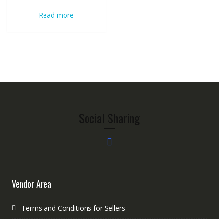
was:
is:
Read more
350.00৳ .
200.00৳ .
Social Sharing
Vendor Area
Terms and Conditions for Sellers