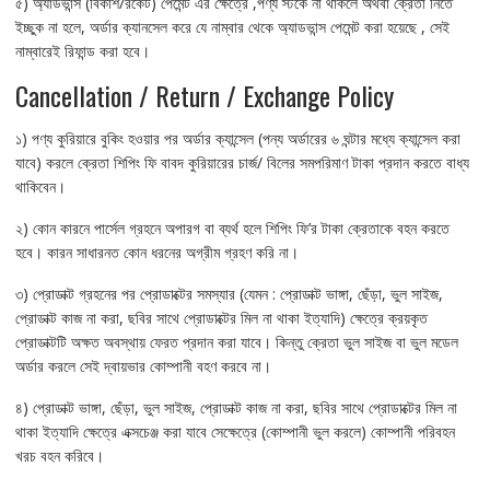
৫) অ্যাডভান্স (বিকাশ/রকেট) পেমেন্ট এর ক্ষেত্রে ,পণ্য স্টকে না থাকলে অথবা ক্রেতা নিতে
ইচ্ছুক না হলে, অর্ডার ক্যানসেল করে যে নাম্বার থেকে অ্যাডভান্স পেমেন্ট করা হয়েছে , সেই
নাম্বারেই রিফান্ড করা হবে।
Cancellation / Return / Exchange Policy
১) পণ্য কুরিয়ারে বুকিং হওয়ার পর অর্ডার ক্যান্সেল (পন্য অর্ডারের ৬ ঘন্টার মধ্যে ক্যান্সেল করা
যাবে) করলে ক্রেতা শিপিং ফি বাবদ কুরিয়ারের চার্জ/ বিলের সমপরিমাণ টাকা প্রদান করতে বাধ্য
থাকিবেন।
২) কোন কারনে পার্সেল গ্রহনে অপারগ বা ব্যর্থ হলে শিপিং ফি’র টাকা ক্রেতাকে বহন করতে
হবে। কারন সাধারনত কোন ধরনের অগ্রীম গ্রহণ করি না।
৩) প্রোডাক্ট গ্রহনের পর প্রোডাক্টের সমস্যার (যেমন : প্রোডাক্ট ভাঙ্গা, ছেঁড়া, ভুল সাইজ,
প্রোডাক্ট কাজ না করা, ছবির সাথে প্রোডাক্টের মিল না থাকা ইত্যাদি) ক্ষেত্রে ক্রয়কৃত
প্রোডাক্টটি অক্ষত অবস্থায় ফেরত প্রদান করা যাবে। কিন্তু ক্রেতা ভুল সাইজ বা ভুল মডেল
অর্ডার করলে সেই দ্বায়ভার কোম্পানী বহণ করবে না।
৪) প্রোডাক্ট ভাঙ্গা, ছেঁড়া, ভুল সাইজ, প্রোডাক্ট কাজ না করা, ছবির সাথে প্রোডাক্টের মিল না
থাকা ইত্যাদি ক্ষেত্রে এক্সচেঞ্জ করা যাবে সেক্ষেত্রে (কোম্পানী ভুল করলে) কোম্পানী পরিবহন
খরচ বহন করিবে।