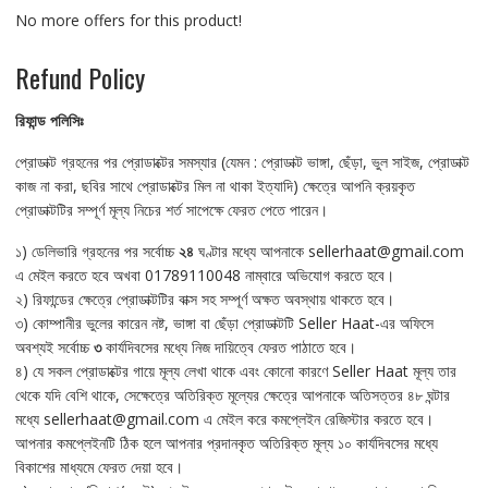
No more offers for this product!
Refund Policy
রিফান্ড
পলিসিঃ
প্রোডাক্ট গ্রহনের পর প্রোডাক্টের সমস্যার (যেমন : প্রোডাক্ট ভাঙ্গা, ছেঁড়া, ভুল সাইজ, প্রোডাক্ট
কাজ না করা, ছবির সাথে প্রোডাক্টের মিল না থাকা ইত্যাদি) ক্ষেত্রে আপনি ক্রয়কৃত
প্রোডাক্টটির সম্পূর্ণ মূল্য নিচের শর্ত সাপেক্ষে ফেরত পেতে পারেন।
১) ডেলিভারি গ্রহনের পর সর্বোচ্চ
২৪
ঘণ্টার মধ্যে আপনাকে sellerhaat@gmail.com
এ মেইল করতে হবে অখবা 01789110048 নাম্বারে অভিযোগ করতে হবে।
২) রিফান্ডের ক্ষেত্রে প্রোডাক্টটির বাক্স সহ সম্পূর্ণ অক্ষত অবস্থায় থাকতে হবে।
৩) কোম্পানীর ভুলের কারেন নষ্ট, ভাঙ্গা বা ছেঁড়া প্রোডাক্টটি Seller Haat-এর অফিসে
অবশ্যই সর্বোচ্চ
৩
কার্যদিবসের মধ্যে নিজ দায়িত্বে ফেরত পাঠাতে হবে।
৪) যে সকল প্রোডাক্টের গায়ে মূল্য লেখা থাকে এবং কোনো কারণে Seller Haat মূল্য তার
থেকে যদি বেশি থাকে, সেক্ষেত্রে অতিরিক্ত মূল্যের ক্ষেত্রে আপনাকে অতিসত্তর ৪৮ ঘন্টার
মধ্যে sellerhaat@gmail.com এ মেইল করে কমপ্লেইন রেজিস্টার করতে হবে।
আপনার কমপ্লেইনটি ঠিক হলে আপনার প্রদানকৃত অতিরিক্ত মূল্য ১০ কার্যদিবসের মধ্যে
বিকাশের মাধ্যমে ফেরত দেয়া হবে।