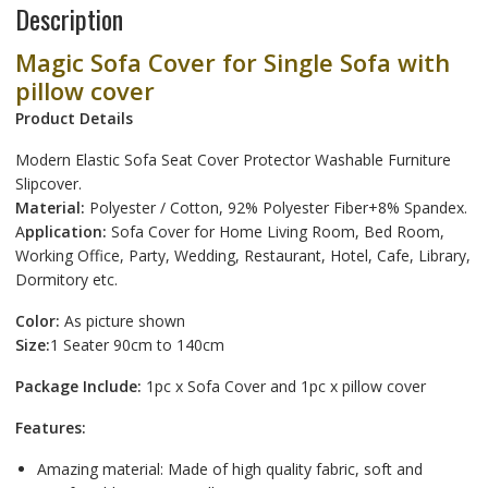
Description
o
e
e
Magic Sofa Cover for Single Sofa with
k
r
pillow cover
Product Details
Modern Elastic Sofa Seat Cover Protector Washable Furniture
Slipcover.
Material:
Polyester / Cotton, 92% Polyester Fiber+8% Spandex.
A
pplication:
Sofa Cover for Home Living Room, Bed Room,
Working Office, Party, Wedding, Restaurant, Hotel, Cafe, Library,
Dormitory etc.
Color:
As picture shown
Size:
1 Seater 90cm to 140cm
Package Include:
1pc x Sofa Cover and 1pc x pillow cover
Features:
Amazing material: Made of high quality fabric, soft and