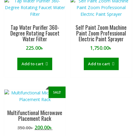
Tap Water Purifier 360-
Self Paint Zoom Machine
Degree Rotating Faucet
Paint Zoom Professional
Water Filter
Electric Paint Sprayer
225.00
৳
1,750.00
৳
Add to cart
Add to cart
SALE!
Multifunctional Microwave
Placement Rack
Original
Current
200.00
৳
350.00
৳
price
price