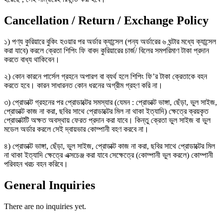
Cancellation / Return / Exchange Policy
১) পণ্য কুরিয়ারে বুকিং হওয়ার পর অর্ডার ক্যান্সেল (পন্য অর্ডারের ৬ ঘন্টার মধ্যে ক্যান্সেল
করা যাবে) করলে ক্রেতা শিপিং ফি বাবদ কুরিয়ারের চার্জ/ বিলের সমপরিমাণ টাকা প্রদান
করতে বাধ্য থাকিবেন।
২) কোন কারনে পার্সেল গ্রহনে অপারগ বা ব্যর্থ হলে শিপিং ফি’র টাকা ক্রেতাকে বহন
করতে হবে। কারন সাধারনত কোন ধরনের অগ্রীম গ্রহণ করি না।
৩) প্রোডাক্ট গ্রহনের পর প্রোডাক্টের সমস্যার (যেমন : প্রোডাক্ট ভাঙ্গা, ছেঁড়া, ভুল সাইজ,
প্রোডাক্ট কাজ না করা, ছবির সাথে প্রোডাক্টের মিল না থাকা ইত্যাদি) ক্ষেত্রে ক্রয়কৃত
প্রোডাক্টটি অক্ষত অবস্থায় ফেরত প্রদান করা যাবে। কিন্তু ক্রেতা ভুল সাইজ বা ভুল
মডেল অর্ডার করলে সেই দ্বায়ভার কোম্পানী বহণ করবে না।
৪) প্রোডাক্ট ভাঙ্গা, ছেঁড়া, ভুল সাইজ, প্রোডাক্ট কাজ না করা, ছবির সাথে প্রোডাক্টের মিল
না থাকা ইত্যাদি ক্ষেত্রে এক্সচেঞ্জ করা যাবে সেক্ষেত্রে (কোম্পানী ভুল করলে) কোম্পানী
পরিবহন খরচ বহন করিবে।
General Inquiries
There are no inquiries yet.