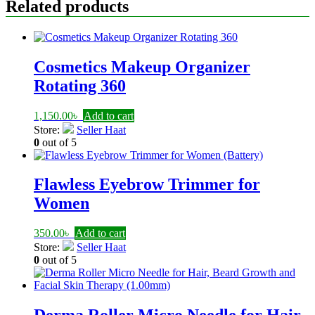
Related products
Cosmetics Makeup Organizer
Rotating 360
1,150.00
৳
Add to cart
Store:
Seller Haat
0
out of 5
Flawless Eyebrow Trimmer for
Women
350.00
৳
Add to cart
Store:
Seller Haat
0
out of 5