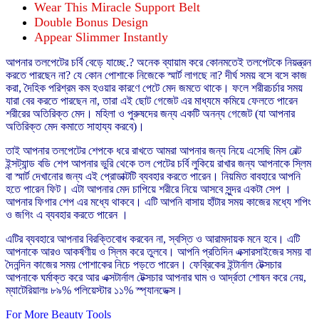
Wear This Miracle Support Belt
Double Bonus Design
Appear Slimmer Instantly
আপনার তলপেটের চর্বি বেড়ে যাচ্ছে.? অনেক ব্যায়াম করে কোনমতেই তলপেটকে নিয়ন্ত্রন
করতে পারছেন না? যে কোন পোশাকে নিজেকে স্মার্ট লাগছে না? দীর্ঘ সময় বসে বসে কাজ
করা, দৈহিক পরিশ্রম কম হওয়ার কারণে পেটে মেদ জমতে থাকে। ফলে শরীরচর্চার সময়
যারা বের করতে পারছেন না, তারা এই ছোট গেজেট এর মাধ্যমে কমিয়ে ফেলতে পারেন
শরীরের অতিরিক্ত মেদ। মহিলা ও পুরুষদের জন্য একটি অনন্য গেজেট (যা আপনার
অতিরিক্ত মেদ কমাতে সাহায্য করবে)।
তাই আপনার তলপেটের শেপকে ধরে রাখতে আমরা আপনার জন্য নিয়ে এসেছি মিস বেল্ট
ইন্সট্যান্ড বডি শেপ আপনার ভুরি থেকে তল পেটের চর্বি লুকিয়ে রাখার জন্য আপনাকে স্লিম
বা স্মার্ট দেখানোর জন্য এই প্রোডাক্টটি ব্যবহার করতে পারেন। নিয়মিত বাবহারে আপনি
হতে পারেন ফিট। এটা আপনার মেদ চাপিয়ে শরীরে নিয়ে আসবে সুন্দর একটা সেপ ।
আপনার ফিগার শেপ এর মধ্যে থাকবে। এটি আপনি বাসায় হাঁটার সময় কাজের মধ্যে শপিং
ও জগিং এ ব্যবহার করতে পারেন ।
এটির ব্যবহারে আপনার বিরক্তিবোধ করবেন না, স্বস্তি ও আরামদায়ক মনে হবে। এটি
আপনাকে আরও আকর্ষণীয় ও স্লিম করে তুলবে। আপনি প্রতিদিন এক্সারসাইজের সময় বা
দৈনন্দিন কাজের সময় পোশাকের নিচে পড়তে পারেন। ফেব্রিকের ইন্টার্নাল টেক্সচার
আপনাকে ঘর্মাক্ত করে আর এক্সটার্নাল টেক্সচার আপনার ঘাম ও আর্দ্রতা শোষন করে নেয়,
ম্যাটেরিয়ালঃ ৮৯% পলিয়েস্টার ১১% স্প্যানডেক্স।
For More Beauty Tools