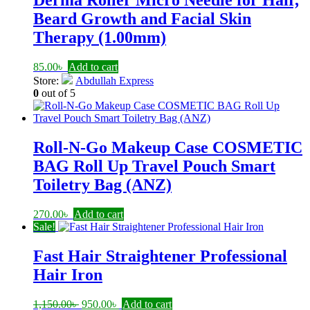
Derma Roller Micro Needle for Hair,
Beard Growth and Facial Skin
Therapy (1.00mm)
85.00
৳
Add to cart
Store:
Abdullah Express
0
out of 5
Roll-N-Go Makeup Case COSMETIC
BAG Roll Up Travel Pouch Smart
Toiletry Bag (ANZ)
270.00
৳
Add to cart
Sale!
Fast Hair Straightener Professional
Hair Iron
Original
Current
1,150.00
৳
950.00
৳
Add to cart