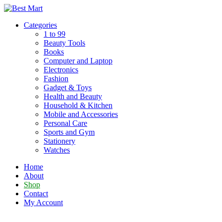
Skip
to
Categories
content
1 to 99
Beauty Tools
Books
Computer and Laptop
Electronics
Fashion
Gadget & Toys
Health and Beauty
Household & Kitchen
Mobile and Accessories
Personal Care
Sports and Gym
Stationery
Watches
Home
About
Shop
Contact
My Account