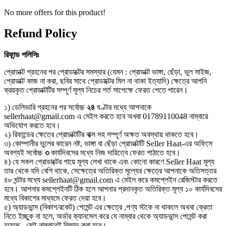
No more offers for this product!
Refund Policy
রিফান্ড
পলিসিঃ
প্রোডাক্ট গ্রহনের পর প্রোডাক্টের সমস্যার (যেমন : প্রোডাক্ট ভাঙ্গা, ছেঁড়া, ভুল সাইজ,
প্রোডাক্ট কাজ না করা, ছবির সাথে প্রোডাক্টের মিল না থাকা ইত্যাদি) ক্ষেত্রে আপনি
ক্রয়কৃত প্রোডাক্টটির সম্পূর্ণ মূল্য নিচের শর্ত সাপেক্ষে ফেরত পেতে পারেন।
১) ডেলিভারি গ্রহনের পর সর্বোচ্চ
২৪
ঘণ্টার মধ্যে আপনাকে
sellerhaat@gmail.com এ মেইল করতে হবে অখবা 01789110048 নাম্বারে
অভিযোগ করতে হবে।
২) রিফান্ডের ক্ষেত্রে প্রোডাক্টটির বাক্স সহ সম্পূর্ণ অক্ষত অবস্থায় থাকতে হবে।
৩) কোম্পানীর ভুলের কারেন নষ্ট, ভাঙ্গা বা ছেঁড়া প্রোডাক্টটি Seller Haat-এর অফিসে
অবশ্যই সর্বোচ্চ
৩
কার্যদিবসের মধ্যে নিজ দায়িত্বে ফেরত পাঠাতে হবে।
৪) যে সকল প্রোডাক্টের গায়ে মূল্য লেখা থাকে এবং কোনো কারণে Seller Haat মূল্য
তার থেকে যদি বেশি থাকে, সেক্ষেত্রে অতিরিক্ত মূল্যের ক্ষেত্রে আপনাকে অতিসত্তর
৪৮ ঘন্টার মধ্যে sellerhaat@gmail.com এ মেইল করে কমপ্লেইন রেজিস্টার করতে
হবে। আপনার কমপ্লেইনটি ঠিক হলে আপনার প্রদানকৃত অতিরিক্ত মূল্য ১০ কার্যদিবসের
মধ্যে বিকাশের মাধ্যমে ফেরত দেয়া হবে।
৫) অ্যাডভান্স (বিকাশ/রকেট) পেমেন্ট এর ক্ষেত্রে ,পণ্য স্টকে না থাকলে অথবা ক্রেতা
নিতে ইচ্ছুক না হলে, অর্ডার ক্যানসেল করে যে নাম্বার থেকে অ্যাডভান্স পেমেন্ট করা
হয়েছে , সেই নাম্বারেই রিফান্ড করা হবে।