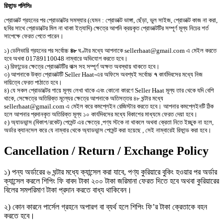
রিফান্ড পলিসিঃ
প্রোডাক্ট গ্রহনের পর প্রোডাক্টের সমস্যার (যেমন : প্রোডাক্ট ভাঙ্গা, ছেঁড়া, ভুল সাইজ, প্রোডাক্ট কাজ না করা,
ছবির সাথে প্রোডাক্টের মিল না থাকা ইত্যাদি) ক্ষেত্রে আপনি ক্রয়কৃত প্রোডাক্টটির সম্পূর্ণ মূল্য নিচের শর্ত
সাপেক্ষে ফেরত পেতে পারেন।
১) ডেলিভারি গ্রহনের পর সর্বোচ্চ
৪৮
ঘণ্টার মধ্যে আপনাকে sellerhaat@gmail.com এ মেইল করতে
হবে অখবা 01789110048 নাম্বারে অভিযোগ করতে হবে।
২) রিফান্ডের ক্ষেত্রে প্রোডাক্টটির বাক্স সহ সম্পূর্ণ অক্ষত অবস্থায় থাকতে হবে।
৩) আপনাকে উক্ত প্রোডাক্টটি Seller Haat-এর অফিসে অবশ্যই সর্বোচ্চ
৭
কার্যদিবসের মধ্যে নিজ
দায়িত্বে ফেরত পাঠাতে হবে।
৪) যে সকল প্রোডাক্টের গায়ে মূল্য লেখা থাকে এবং কোনো কারণে Seller Haat মূল্য তার থেকে যদি বেশি
থাকে, সেক্ষেত্রে অতিরিক্ত মূল্যের ক্ষেত্রে আপনাকে অতিসত্তর ৪৮ ঘন্টার মধ্যে
sellerhaat@gmail.com এ মেইল করে কমপ্লেইন রেজিস্টার করতে হবে। আপনার কমপ্লেইনটি ঠিক
হলে আপনার প্রদানকৃত অতিরিক্ত মূল্য ১০ কার্যদিবসের মধ্যে বিকাশের মাধ্যমে ফেরত দেয়া হবে।
৫) অ্যাডভান্স (বিকাশ/রকেট) পেমেন্ট এর ক্ষেত্রে ,পণ্য স্টকে না থাকলে অথবা ক্রেতা নিতে ইচ্ছুক না হলে,
অর্ডার ক্যানসেল করে যে নাম্বার থেকে অ্যাডভান্স পেমেন্ট করা হয়েছে , সেই নাম্বারেই রিফান্ড করা হবে।
Cancellation / Return / Exchange Policy
১) পন্য অর্ডারের ৬ ঘন্টার মধ্যে ক্যান্সেল করা যাবে, পণ্য কুরিয়ারে বুকিং হওয়ার পর অর্ডার
ক্যান্সেল করলে শিপিং ফি বাবদ টাকা ২০০ টাকা জরিমানা ফেরত দিতে হবে অথবা কুরিয়ারের
বিলের সমপরিমাণ টাকা প্রদান করতে বাধ্য থাকিবেন।
২) কোন কারনে পার্সেল গ্রহনে অপারগ বা ব্যর্থ হলে শিপিং ফি’র টাকা ক্রেতাকে বহন
করতে হবে।