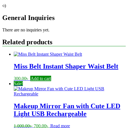
৩)
General Inquiries
There are no inquiries yet.
Related products
Miss Belt Instant Shaper Waist Belt
300.00
৳
Add to cart
Sale!
Makeup Mirror Fan with Cute LED
Light USB Rechargeable
Original
Current
1,000.00
৳
700.00
৳
Read more