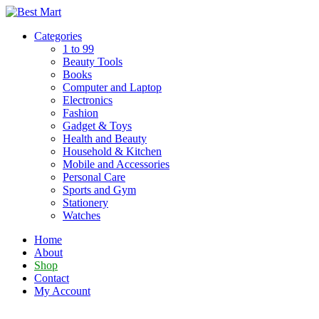
Skip
to
Categories
content
1 to 99
Beauty Tools
Books
Computer and Laptop
Electronics
Fashion
Gadget & Toys
Health and Beauty
Household & Kitchen
Mobile and Accessories
Personal Care
Sports and Gym
Stationery
Watches
Home
About
Shop
Contact
My Account