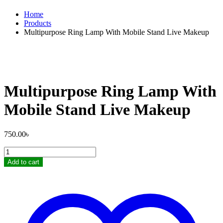
Home
Products
Multipurpose Ring Lamp With Mobile Stand Live Makeup
Multipurpose Ring Lamp With
Mobile Stand Live Makeup
750.00
৳
Multipurpose
Ring
Add to cart
Lamp
With
Mobile
Stand
Live
Makeup
quantity