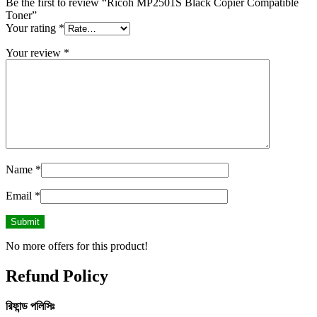
Be the first to review “Ricoh MP2501S Black Copier Compatible
Toner”
Your rating
*
Your review
*
Name
*
Email
*
No more offers for this product!
Refund Policy
রিফান্ড
পলিসিঃ