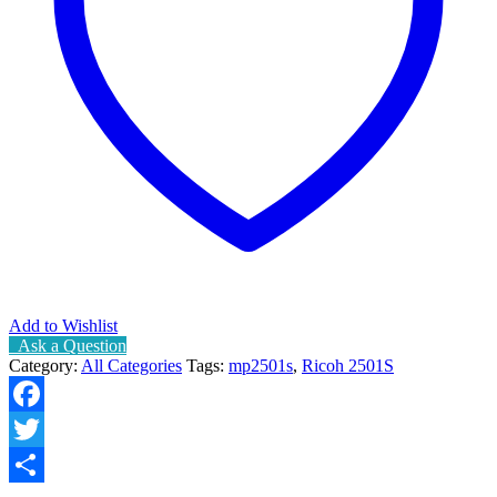
Add to Wishlist
Ask a Question
Category:
All Categories
Tags:
mp2501s
,
Ricoh 2501S
Facebook
Twitter