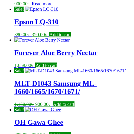
900.00
৳
Read more
Sale!
Epson LQ-310
Original
Current
380.00
৳
350.00
৳
Add to cart
price
price
was:
is:
380.00৳ .
350.00৳ .
Forever Aloe Berry Nectar
1,658.00
৳
Add to cart
Sale!
MLT-D1043 Samsung ML-
1660/1665/1670/1671/
Original
Current
1,150.00
৳
900.00
৳
Add to cart
price
price
Sale!
was:
is:
1,150.00৳ .
900.00৳ .
OH Gawa Ghee