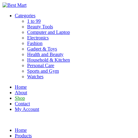
Skip
to
Categories
content
1 to 99
Beauty Tools
Computer and Laptop
Electronics
Fashion
Gadget & Toys
Health and Beauty
Household & Kitchen
Personal Care
Sports and Gym
Watches
Home
About
Shop
Contact
My Account
Home
Products