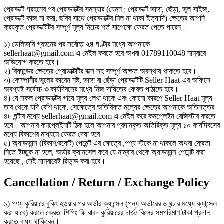
প্রোডাক্ট গ্রহনের পর প্রোডাক্টের সমস্যার (যেমন : প্রোডাক্ট ভাঙ্গা, ছেঁড়া, ভুল সাইজ,
প্রোডাক্ট কাজ না করা, ছবির সাথে প্রোডাক্টের মিল না থাকা ইত্যাদি) ক্ষেত্রে আপনি
ক্রয়কৃত প্রোডাক্টটির সম্পূর্ণ মূল্য নিচের শর্ত সাপেক্ষে ফেরত পেতে পারেন।
১) ডেলিভারি গ্রহনের পর সর্বোচ্চ
২৪
ঘণ্টার মধ্যে আপনাকে
sellerhaat@gmail.com এ মেইল করতে হবে অখবা 01789110048 নাম্বারে
অভিযোগ করতে হবে।
২) রিফান্ডের ক্ষেত্রে প্রোডাক্টটির বাক্স সহ সম্পূর্ণ অক্ষত অবস্থায় থাকতে হবে।
৩) কোম্পানীর ভুলের কারেন নষ্ট, ভাঙ্গা বা ছেঁড়া প্রোডাক্টটি Seller Haat-এর অফিসে
অবশ্যই সর্বোচ্চ
৩
কার্যদিবসের মধ্যে নিজ দায়িত্বে ফেরত পাঠাতে হবে।
৪) যে সকল প্রোডাক্টের গায়ে মূল্য লেখা থাকে এবং কোনো কারণে Seller Haat মূল্য
তার থেকে যদি বেশি থাকে, সেক্ষেত্রে অতিরিক্ত মূল্যের ক্ষেত্রে আপনাকে অতিসত্তর
৪৮ ঘন্টার মধ্যে sellerhaat@gmail.com এ মেইল করে কমপ্লেইন রেজিস্টার করতে
হবে। আপনার কমপ্লেইনটি ঠিক হলে আপনার প্রদানকৃত অতিরিক্ত মূল্য ১০ কার্যদিবসের
মধ্যে বিকাশের মাধ্যমে ফেরত দেয়া হবে।
৫) অ্যাডভান্স (বিকাশ/রকেট) পেমেন্ট এর ক্ষেত্রে ,পণ্য স্টকে না থাকলে অথবা ক্রেতা
নিতে ইচ্ছুক না হলে, অর্ডার ক্যানসেল করে যে নাম্বার থেকে অ্যাডভান্স পেমেন্ট করা
হয়েছে , সেই নাম্বারেই রিফান্ড করা হবে।
Cancellation / Return / Exchange Policy
১) পণ্য কুরিয়ারে বুকিং হওয়ার পর অর্ডার ক্যান্সেল (পন্য অর্ডারের ৬ ঘন্টার মধ্যে ক্যান্সেল
করা যাবে) করলে ক্রেতা শিপিং ফি বাবদ কুরিয়ারের চার্জ/ বিলের সমপরিমাণ টাকা প্রদান
করতে বাধ্য থাকিবেন।