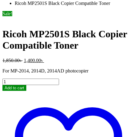
Ricoh MP2501S Black Copier Compatible Toner
Sale!
Ricoh MP2501S Black Copier
Compatible Toner
Original
Current
1,850.00
৳
1,400.00
৳
price
price
For MP-2014, 2014D, 2014AD photocopier
was:
is:
1,850.00৳ .
1,400.00৳ .
Ricoh
MP2501S
Add to cart
Black
Copier
Compatible
Toner
quantity