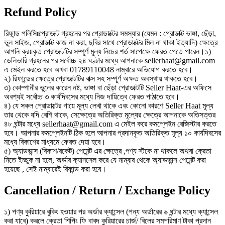
Refund Policy
রিফান্ড পলিসিঃপ্রোডাক্ট গ্রহনের পর প্রোডাক্টের সমস্যার (যেমন : প্রোডাক্ট ভাঙ্গা, ছেঁড়া,
ভুল সাইজ, প্রোডাক্ট কাজ না করা, ছবির সাথে প্রোডাক্টের মিল না থাকা ইত্যাদি) ক্ষেত্রে
আপনি ক্রয়কৃত প্রোডাক্টটির সম্পূর্ণ মূল্য নিচের শর্ত সাপেক্ষে ফেরত পেতে পারেন।১)
ডেলিভারি গ্রহনের পর সর্বোচ্চ ২৪ ঘণ্টার মধ্যে আপনাকে sellerhaat@gmail.com
এ মেইল করতে হবে অখবা 01789110048 নাম্বারে অভিযোগ করতে হবে।
২) রিফান্ডের ক্ষেত্রে প্রোডাক্টটির বাক্স সহ সম্পূর্ণ অক্ষত অবস্থায় থাকতে হবে।
৩) কোম্পানীর ভুলের কারেন নষ্ট, ভাঙ্গা বা ছেঁড়া প্রোডাক্টটি Seller Haat-এর অফিসে
অবশ্যই সর্বোচ্চ ৩ কার্যদিবসের মধ্যে নিজ দায়িত্বে ফেরত পাঠাতে হবে।
৪) যে সকল প্রোডাক্টের গায়ে মূল্য লেখা থাকে এবং কোনো কারণে Seller Haat মূল্য
তার থেকে যদি বেশি থাকে, সেক্ষেত্রে অতিরিক্ত মূল্যের ক্ষেত্রে আপনাকে অতিসত্তর
৪৮ ঘন্টার মধ্যে sellerhaat@gmail.com এ মেইল করে কমপ্লেইন রেজিস্টার করতে
হবে। আপনার কমপ্লেইনটি ঠিক হলে আপনার প্রদানকৃত অতিরিক্ত মূল্য ১০ কার্যদিবসের
মধ্যে বিকাশের মাধ্যমে ফেরত দেয়া হবে।
৫) অ্যাডভান্স (বিকাশ/রকেট) পেমেন্ট এর ক্ষেত্রে ,পণ্য স্টকে না থাকলে অথবা ক্রেতা
নিতে ইচ্ছুক না হলে, অর্ডার ক্যানসেল করে যে নাম্বার থেকে অ্যাডভান্স পেমেন্ট করা
হয়েছে , সেই নাম্বারেই রিফান্ড করা হবে।
Cancellation / Return / Exchange Policy
১) পণ্য কুরিয়ারে বুকিং হওয়ার পর অর্ডার ক্যান্সেল (পন্য অর্ডারের ৬ ঘন্টার মধ্যে ক্যান্সেল
করা যাবে) করলে ক্রেতা শিপিং ফি বাবদ কুরিয়ারের চার্জ/ বিলের সমপরিমাণ টাকা প্রদান