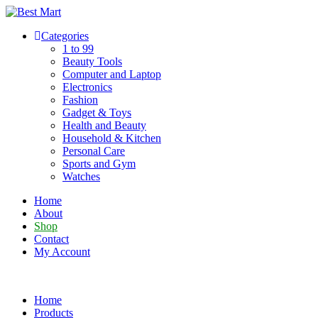
Skip
to
Categories
content
1 to 99
Beauty Tools
Computer and Laptop
Electronics
Fashion
Gadget & Toys
Health and Beauty
Household & Kitchen
Personal Care
Sports and Gym
Watches
Home
About
Shop
Contact
My Account
Home
Products