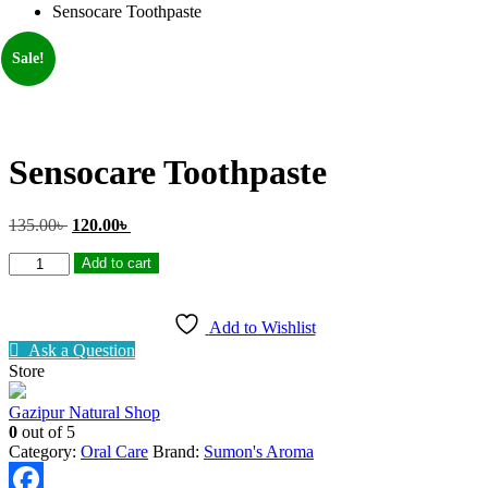
Sensocare Toothpaste
Sale!
Sensocare Toothpaste
Original
Current
135.00
৳
120.00
৳
price
price
Sensocare
was:
is:
Add to cart
Toothpaste
135.00৳ .
120.00৳ .
quantity
Add to Wishlist
Ask a Question
Store
Gazipur Natural Shop
0
out of 5
Category:
Oral Care
Brand:
Sumon's Aroma