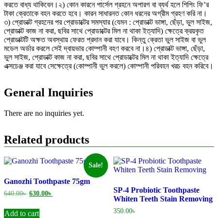
করতে বাধ্য থাকিবেন।২) কোন কারনে পার্সেল গ্রহনে অপারগ বা ব্যর্থ হলে শিপিং ফি’র
টাকা ক্রেতাকে বহন করতে হবে। কারন সাধারনত কোন ধরনের অগ্রীম গ্রহণ করি না।
৩) প্রোডাক্ট গ্রহনের পর প্রোডাক্টের সমস্যার (যেমন : প্রোডাক্ট ভাঙ্গা, ছেঁড়া, ভুল সাইজ,
প্রোডাক্ট কাজ না করা, ছবির সাথে প্রোডাক্টের মিল না থাকা ইত্যাদি) ক্ষেত্রে ক্রয়কৃত
প্রোডাক্টটি অক্ষত অবস্থায় ফেরত প্রদান করা যাবে। কিন্তু ক্রেতা ভুল সাইজ বা ভুল
মডেল অর্ডার করলে সেই দ্বায়ভার কোম্পানী বহণ করবে না।৪) প্রোডাক্ট ভাঙ্গা, ছেঁড়া,
ভুল সাইজ, প্রোডাক্ট কাজ না করা, ছবির সাথে প্রোডাক্টের মিল না থাকা ইত্যাদি ক্ষেত্রে
এক্সচেঞ্জ করা যাবে সেক্ষেত্রে (কোম্পানী ভুল করলে) কোম্পানী পরিবহন খরচ বহন করিবে।
General Inquiries
There are no inquiries yet.
Related products
Sale!
Ganozhi Toothpaste 75gm
SP-4 Probiotic Toothpaste
Original
Current
640.00
৳
630.00
৳
Whiten Teeth Stain Removing
price
price
was:
is:
350.00
৳
Add to cart
640.00৳ .
630.00৳ .