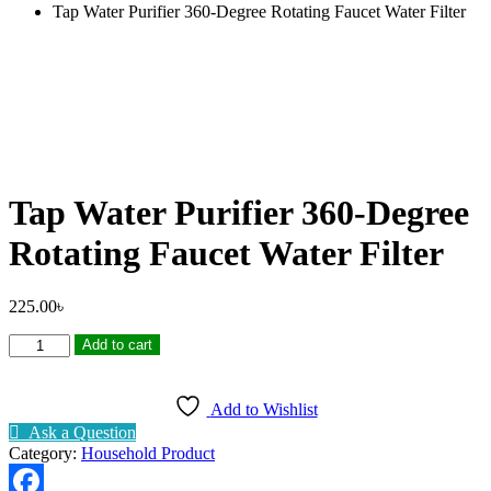
Tap Water Purifier 360-Degree Rotating Faucet Water Filter
Tap Water Purifier 360-Degree
Rotating Faucet Water Filter
225.00
৳
Tap
Add to cart
Water
Purifier
360-
Add to Wishlist
Degree
Ask a Question
Rotating
Category:
Household Product
Faucet
Water