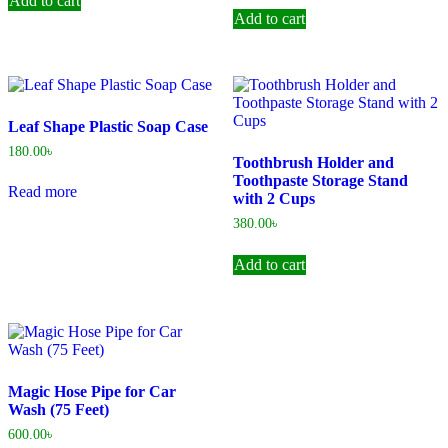
Add to cart
Add to cart
Leaf Shape Plastic Soap Case
180.00
৳
Toothbrush Holder and
Toothpaste Storage Stand
Read more
with 2 Cups
380.00
৳
Add to cart
Magic Hose Pipe for Car
Wash (75 Feet)
600.00
৳