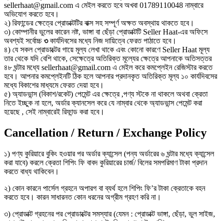
sellerhaat@gmail.com এ মেইল করতে হবে অখবা 01789110048 নাম্বারে
অভিযোগ করতে হবে।
২) রিফান্ডের ক্ষেত্রে প্রোডাক্টটির বাক্স সহ সম্পূর্ণ অক্ষত অবস্থায় থাকতে হবে।
৩) কোম্পানীর ভুলের কারেন নষ্ট, ভাঙ্গা বা ছেঁড়া প্রোডাক্টটি Seller Haat-এর অফিসে
অবশ্যই সর্বোচ্চ
৩
কার্যদিবসের মধ্যে নিজ দায়িত্বে ফেরত পাঠাতে হবে।
৪) যে সকল প্রোডাক্টের গায়ে মূল্য লেখা থাকে এবং কোনো কারণে Seller Haat মূল্য
তার থেকে যদি বেশি থাকে, সেক্ষেত্রে অতিরিক্ত মূল্যের ক্ষেত্রে আপনাকে অতিসত্তর
৪৮ ঘন্টার মধ্যে sellerhaat@gmail.com এ মেইল করে কমপ্লেইন রেজিস্টার করতে
হবে। আপনার কমপ্লেইনটি ঠিক হলে আপনার প্রদানকৃত অতিরিক্ত মূল্য ১০ কার্যদিবসের
মধ্যে বিকাশের মাধ্যমে ফেরত দেয়া হবে।
৫) অ্যাডভান্স (বিকাশ/রকেট) পেমেন্ট এর ক্ষেত্রে ,পণ্য স্টকে না থাকলে অথবা ক্রেতা
নিতে ইচ্ছুক না হলে, অর্ডার ক্যানসেল করে যে নাম্বার থেকে অ্যাডভান্স পেমেন্ট করা
হয়েছে , সেই নাম্বারেই রিফান্ড করা হবে।
Cancellation / Return / Exchange Policy
১) পণ্য কুরিয়ারে বুকিং হওয়ার পর অর্ডার ক্যান্সেল (পন্য অর্ডারের ৬ ঘন্টার মধ্যে ক্যান্সেল
করা যাবে) করলে ক্রেতা শিপিং ফি বাবদ কুরিয়ারের চার্জ/ বিলের সমপরিমাণ টাকা প্রদান
করতে বাধ্য থাকিবেন।
২) কোন কারনে পার্সেল গ্রহনে অপারগ বা ব্যর্থ হলে শিপিং ফি’র টাকা ক্রেতাকে বহন
করতে হবে। কারন সাধারনত কোন ধরনের অগ্রীম গ্রহণ করি না।
৩) প্রোডাক্ট গ্রহনের পর প্রোডাক্টের সমস্যার (যেমন : প্রোডাক্ট ভাঙ্গা, ছেঁড়া, ভুল সাইজ,