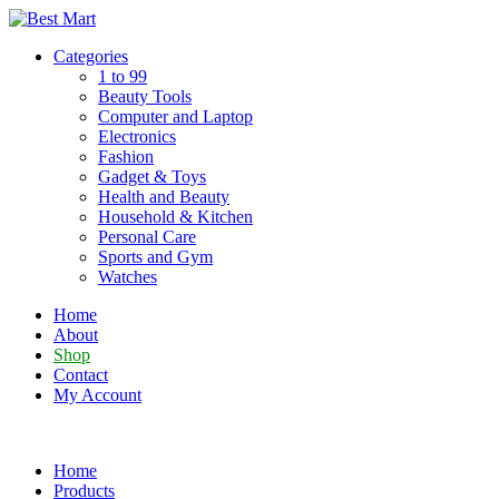
Skip
to
Categories
content
1 to 99
Beauty Tools
Computer and Laptop
Electronics
Fashion
Gadget & Toys
Health and Beauty
Household & Kitchen
Personal Care
Sports and Gym
Watches
Home
About
Shop
Contact
My Account
Home
Products