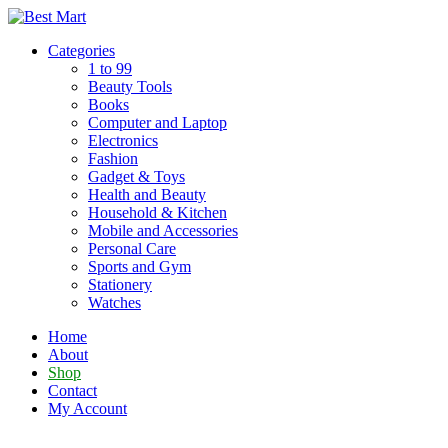
Skip
to
Categories
content
1 to 99
Beauty Tools
Books
Computer and Laptop
Electronics
Fashion
Gadget & Toys
Health and Beauty
Household & Kitchen
Mobile and Accessories
Personal Care
Sports and Gym
Stationery
Watches
Home
About
Shop
Contact
My Account