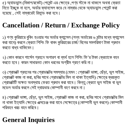
৫) অ্যাডভান্স (বিকাশ/রকেট) পেমেন্ট এর ক্ষেত্রে ,পণ্য স্টকে না থাকলে অথবা ক্রেতা
নিতে ইচ্ছুক না হলে, অর্ডার ক্যানসেল করে যে নাম্বার থেকে অ্যাডভান্স পেমেন্ট করা
হয়েছে , সেই নাম্বারেই রিফান্ড করা হবে।
Cancellation / Return / Exchange Policy
১) পণ্য কুরিয়ারে বুকিং হওয়ার পর অর্ডার ক্যান্সেল (পন্য অর্ডারের ৬ ঘন্টার মধ্যে ক্যান্সেল
করা যাবে) করলে ক্রেতা শিপিং ফি বাবদ কুরিয়ারের চার্জ/ বিলের সমপরিমাণ টাকা প্রদান
করতে বাধ্য থাকিবেন।
২) কোন কারনে পার্সেল গ্রহনে অপারগ বা ব্যর্থ হলে শিপিং ফি’র টাকা ক্রেতাকে বহন
করতে হবে। কারন সাধারনত কোন ধরনের অগ্রীম গ্রহণ করি না।
৩) প্রোডাক্ট গ্রহনের পর প্রোডাক্টের সমস্যার (যেমন : প্রোডাক্ট ভাঙ্গা, ছেঁড়া, ভুল সাইজ,
প্রোডাক্ট কাজ না করা, ছবির সাথে প্রোডাক্টের মিল না থাকা ইত্যাদি) ক্ষেত্রে ক্রয়কৃত
প্রোডাক্টটি অক্ষত অবস্থায় ফেরত প্রদান করা যাবে। কিন্তু ক্রেতা ভুল সাইজ বা ভুল
মডেল অর্ডার করলে সেই দ্বায়ভার কোম্পানী বহণ করবে না।
৪) প্রোডাক্ট ভাঙ্গা, ছেঁড়া, ভুল সাইজ, প্রোডাক্ট কাজ না করা, ছবির সাথে প্রোডাক্টের মিল
না থাকা ইত্যাদি ক্ষেত্রে এক্সচেঞ্জ করা যাবে সেক্ষেত্রে (কোম্পানী ভুল করলে) কোম্পানী
পরিবহন খরচ বহন করিবে।
General Inquiries