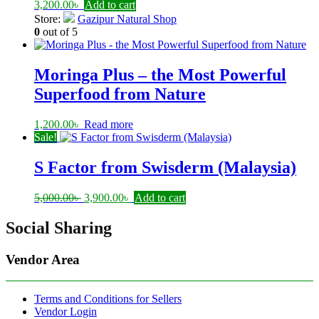
3,200.00
৳
Add to cart
Store:
Gazipur Natural Shop
0
out of 5
Moringa Plus – the Most Powerful
Superfood from Nature
1,200.00
৳
Read more
Sale!
S Factor from Swisderm (Malaysia)
Original
Current
5,000.00
৳
3,900.00
৳
Add to cart
price
price
was:
is:
Social Sharing
5,000.00৳ .
3,900.00৳ .
Vendor Area
Terms and Conditions for Sellers
Vendor Login