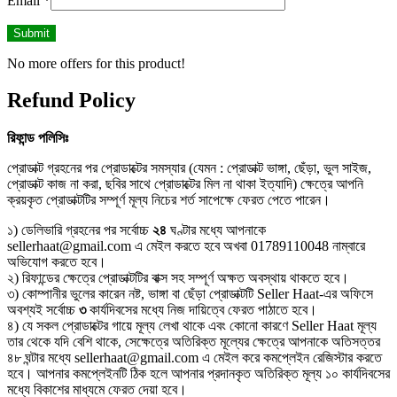
Email
*
No more offers for this product!
Refund Policy
রিফান্ড
পলিসিঃ
প্রোডাক্ট গ্রহনের পর প্রোডাক্টের সমস্যার (যেমন : প্রোডাক্ট ভাঙ্গা, ছেঁড়া, ভুল সাইজ,
প্রোডাক্ট কাজ না করা, ছবির সাথে প্রোডাক্টের মিল না থাকা ইত্যাদি) ক্ষেত্রে আপনি
ক্রয়কৃত প্রোডাক্টটির সম্পূর্ণ মূল্য নিচের শর্ত সাপেক্ষে ফেরত পেতে পারেন।
১) ডেলিভারি গ্রহনের পর সর্বোচ্চ
২৪
ঘণ্টার মধ্যে আপনাকে
sellerhaat@gmail.com এ মেইল করতে হবে অখবা 01789110048 নাম্বারে
অভিযোগ করতে হবে।
২) রিফান্ডের ক্ষেত্রে প্রোডাক্টটির বাক্স সহ সম্পূর্ণ অক্ষত অবস্থায় থাকতে হবে।
৩) কোম্পানীর ভুলের কারেন নষ্ট, ভাঙ্গা বা ছেঁড়া প্রোডাক্টটি Seller Haat-এর অফিসে
অবশ্যই সর্বোচ্চ
৩
কার্যদিবসের মধ্যে নিজ দায়িত্বে ফেরত পাঠাতে হবে।
৪) যে সকল প্রোডাক্টের গায়ে মূল্য লেখা থাকে এবং কোনো কারণে Seller Haat মূল্য
তার থেকে যদি বেশি থাকে, সেক্ষেত্রে অতিরিক্ত মূল্যের ক্ষেত্রে আপনাকে অতিসত্তর
৪৮ ঘন্টার মধ্যে sellerhaat@gmail.com এ মেইল করে কমপ্লেইন রেজিস্টার করতে
হবে। আপনার কমপ্লেইনটি ঠিক হলে আপনার প্রদানকৃত অতিরিক্ত মূল্য ১০ কার্যদিবসের
মধ্যে বিকাশের মাধ্যমে ফেরত দেয়া হবে।