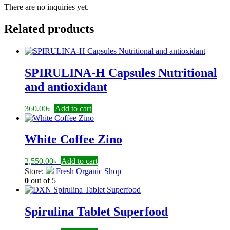
There are no inquiries yet.
Related products
SPIRULINA-H Capsules Nutritional
and antioxidant
360.00
৳
Add to cart
White Coffee Zino
2,550.00
৳
Add to cart
Store:
Fresh Organic Shop
0
out of 5
Spirulina Tablet Superfood