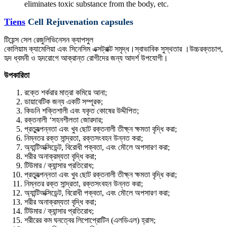
eliminates toxic substance from the body, etc.
Tiens
Cell Rejuvenation capsules
টিয়েন্স সেল রেজুলিভিনেসন ক্যাপসুল
কোলিয়াম ক্যামেলিয়া এবং সিনেসিম এক্সট্রাক্ট সমৃদ্ধ।স্বাভাবিক সুস্থতার ।উচ্চরক্তচাপ,
হৃদ ধ্বমনী ও হৃদরোগে আক্রান্ত রোগীদের জন্য আদর্শ উপযোগী।
উপকারিতা
রক্তে শর্করার মাত্রা কমিয়ে আনা;
ডায়াবেটিক জন্য একটি সম্পূরক;
কিডনি শক্তিশালী এবং যকৃত কোষের উদ্দীপিত;
রক্তনালী ‘সহনশীলতা জোরদার;
প্রতু্যত্পন্নতা এবং খুব ছোট রক্তনালী তীক্ষ্ন ক্ষমতা বৃদ্ধি করা;
নিম্নতর রক্ত সান্দ্রতা, রক্তসংবহন উন্নত করা;
অ্যান্টিঅক্সিডেন্ট, বিরোধী পক্বতা, এবং মৌলে অপসারণ করা;
শরীর অনাক্রম্যতা বৃদ্ধি করা;
টিউমার / ক্যান্সার প্রতিরোধ;
প্রতু্যত্পন্নতা এবং খুব ছোট রক্তনালী তীক্ষ্ন ক্ষমতা বৃদ্ধি করা;
নিম্নতর রক্ত সান্দ্রতা, রক্তসংবহন উন্নত করা;
অ্যান্টিঅক্সিডেন্ট, বিরোধী পক্বতা, এবং মৌলে অপসারণ করা;
শরীর অনাক্রম্যতা বৃদ্ধি করা;
টিউমার / ক্যান্সার প্রতিরোধ;
শরীরের কম ঘনত্বের লিপোপ্রোটিন (এলডিএল) হ্রাস;