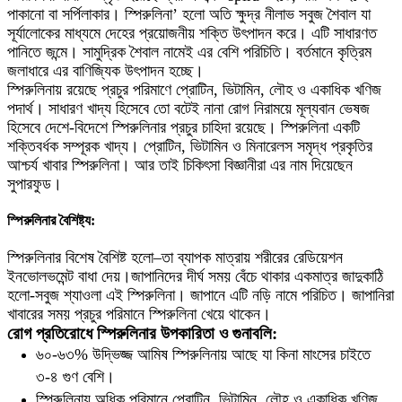
পাকানো বা সর্পিলাকার। স্পিরুলিনা’ হলো অতি ক্ষুদ্র নীলাভ সবুজ শৈবাল যা
সূর্যালোকের মাধ্যমে দেহের প্রয়োজনীয় শক্তি উৎপাদন করে। এটি সাধারণত
পানিতে জন্মে। সামুদ্রিক শৈবাল নামেই এর বেশি পরিচিতি। বর্তমানে কৃত্রিম
জলাধারে এর বাণিজ্যিক উৎপাদন হচ্ছে।
স্পিরুলিনায় রয়েছে প্রচুর পরিমাণে প্রোটিন, ভিটামিন, লৌহ ও একাধিক খণিজ
পদার্থ। সাধারণ খাদ্য হিসেবে তো বটেই নানা রোগ নিরাময়ে মূল্যবান ভেষজ
হিসেবে দেশে-বিদেশে স্পিরুলিনার প্রচুর চাহিদা রয়েছে। স্পিরুলিনা একটি
শক্তিবর্ধক সম্পূরক খাদ্য। প্রোটিন, ভিটামিন ও মিনারেলস সমৃদ্ধ প্রকৃতির
আশ্চর্য খাবার স্পিরুলিনা। আর তাই চিকিৎসা বিজ্ঞানীরা এর নাম দিয়েছেন
সুপারফুড।
স্পিরুলিনার বৈশিষ্ট্য:
স্পিরুলিনার বিশেষ বৈশিষ্ট হলো–তা ব্যাপক মাত্রায় শরীরের রেডিয়েশন
ইনভোলভমেন্ট বাধা দেয়।জাপানিদের দীর্ঘ সময় বেঁচে থাকার একমাত্র জাদুকাঠি
হলো-সবুজ শ্যাওলা এই স্পিরুলিনা। জাপানে এটি নড়ি নামে পরিচিত। জাপানিরা
খাবারের সময় প্রচুর পরিমানে স্পিরুলিনা খেয়ে থাকেন।
রোগ প্রতিরোধে স্পিরুলিনার উপকারিতা ও গুনাবলি:
৬০-৬৩% উদ্ভিজ্জ আমিষ স্পিরুলিনায় আছে যা কিনা মাংসের চাইতে
৩-৪ গুণ বেশি।
স্পিরুলিনায় অধিক পরিমানে প্রোটিন, ভিটামিন, লৌহ ও একাধিক খণিজ