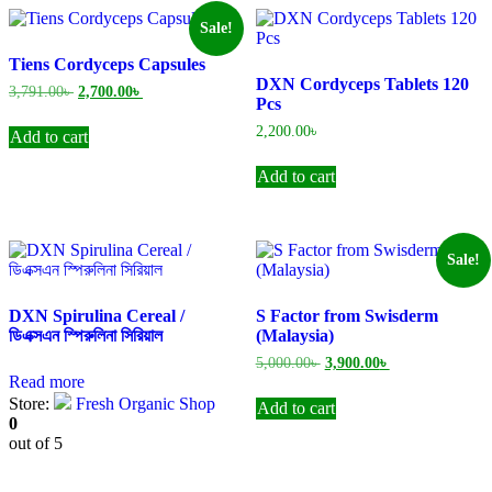
Sale!
Tiens Cordyceps Capsules
DXN Cordyceps Tablets 120
Original
Current
3,791.00
৳
2,700.00
৳
Pcs
price
price
was:
is:
2,200.00
৳
Add to cart
3,791.00৳ .
2,700.00৳ .
Add to cart
Sale!
DXN Spirulina Cereal /
S Factor from Swisderm
ডিএক্সএন স্পিরুলিনা সিরিয়াল
(Malaysia)
Original
Current
5,000.00
৳
3,900.00
৳
price
price
Read more
was:
is:
Store:
Fresh Organic Shop
Add to cart
5,000.00৳ .
3,900.00৳ .
0
out of 5