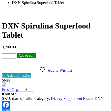
DXN Spirulina Superfood Tablet
DXN Spirulina Superfood
Tablet
3,200.00
৳
DXN
Add to cart
Spirulina
Superfood
Tablet
Add to Wishlist
quantity
Ask a Question
Store
Fresh Organic Shop
0
out of 5
SKU:
dxn_spirulina
Category:
Dietary Supplement
Brand:
DXN