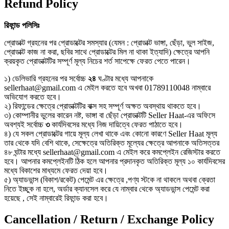
Refund Policy
রিফান্ড
পলিসিঃ
প্রোডাক্ট গ্রহনের পর প্রোডাক্টের সমস্যার (যেমন : প্রোডাক্ট ভাঙ্গা, ছেঁড়া, ভুল সাইজ,
প্রোডাক্ট কাজ না করা, ছবির সাথে প্রোডাক্টের মিল না থাকা ইত্যাদি) ক্ষেত্রে আপনি
ক্রয়কৃত প্রোডাক্টটির সম্পূর্ণ মূল্য নিচের শর্ত সাপেক্ষে ফেরত পেতে পারেন।
১) ডেলিভারি গ্রহনের পর সর্বোচ্চ
২৪
ঘণ্টার মধ্যে আপনাকে
sellerhaat@gmail.com এ মেইল করতে হবে অখবা 01789110048 নাম্বারে
অভিযোগ করতে হবে।
২) রিফান্ডের ক্ষেত্রে প্রোডাক্টটির বাক্স সহ সম্পূর্ণ অক্ষত অবস্থায় থাকতে হবে।
৩) কোম্পানীর ভুলের কারেন নষ্ট, ভাঙ্গা বা ছেঁড়া প্রোডাক্টটি Seller Haat-এর অফিসে
অবশ্যই সর্বোচ্চ
৩
কার্যদিবসের মধ্যে নিজ দায়িত্বে ফেরত পাঠাতে হবে।
৪) যে সকল প্রোডাক্টের গায়ে মূল্য লেখা থাকে এবং কোনো কারণে Seller Haat মূল্য
তার থেকে যদি বেশি থাকে, সেক্ষেত্রে অতিরিক্ত মূল্যের ক্ষেত্রে আপনাকে অতিসত্তর
৪৮ ঘন্টার মধ্যে sellerhaat@gmail.com এ মেইল করে কমপ্লেইন রেজিস্টার করতে
হবে। আপনার কমপ্লেইনটি ঠিক হলে আপনার প্রদানকৃত অতিরিক্ত মূল্য ১০ কার্যদিবসের
মধ্যে বিকাশের মাধ্যমে ফেরত দেয়া হবে।
৫) অ্যাডভান্স (বিকাশ/রকেট) পেমেন্ট এর ক্ষেত্রে ,পণ্য স্টকে না থাকলে অথবা ক্রেতা
নিতে ইচ্ছুক না হলে, অর্ডার ক্যানসেল করে যে নাম্বার থেকে অ্যাডভান্স পেমেন্ট করা
হয়েছে , সেই নাম্বারেই রিফান্ড করা হবে।
Cancellation / Return / Exchange Policy