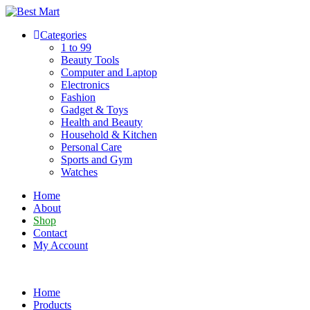
Skip
to
Categories
content
1 to 99
Beauty Tools
Computer and Laptop
Electronics
Fashion
Gadget & Toys
Health and Beauty
Household & Kitchen
Personal Care
Sports and Gym
Watches
Home
About
Shop
Contact
My Account
Home
Products