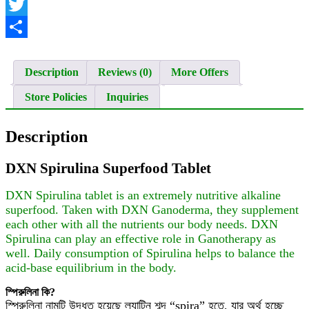
Facebook
Twitter
Share
Description
Reviews (0)
More Offers
Store Policies
Inquiries
Description
DXN Spirulina Superfood Tablet
DXN Spirulina tablet is an extremely nutritive alkaline
superfood. Taken with DXN Ganoderma, they supplement
each other with all the nutrients our body needs. DXN
Spirulina can play an effective role in Ganotherapy as
well. Daily consumption of Spirulina helps to balance the
acid-base equilibrium in the body.
স্পিরুলিনা কি?
স্পিরুলিনা নামটি উদ্ধৃত হয়েছে ল্যাটিন শব্দ “spira” হতে, যার অর্থ হচ্ছে