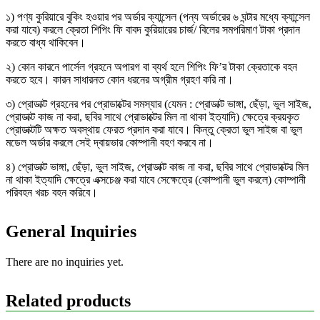
১) পণ্য কুরিয়ারে বুকিং হওয়ার পর অর্ডার ক্যান্সেল (পন্য অর্ডারের ৬ ঘন্টার মধ্যে ক্যান্সেল
করা যাবে) করলে ক্রেতা শিপিং ফি বাবদ কুরিয়ারের চার্জ/ বিলের সমপরিমাণ টাকা প্রদান
করতে বাধ্য থাকিবেন।
২) কোন কারনে পার্সেল গ্রহনে অপারগ বা ব্যর্থ হলে শিপিং ফি’র টাকা ক্রেতাকে বহন
করতে হবে। কারন সাধারনত কোন ধরনের অগ্রীম গ্রহণ করি না।
৩) প্রোডাক্ট গ্রহনের পর প্রোডাক্টের সমস্যার (যেমন : প্রোডাক্ট ভাঙ্গা, ছেঁড়া, ভুল সাইজ,
প্রোডাক্ট কাজ না করা, ছবির সাথে প্রোডাক্টের মিল না থাকা ইত্যাদি) ক্ষেত্রে ক্রয়কৃত
প্রোডাক্টটি অক্ষত অবস্থায় ফেরত প্রদান করা যাবে। কিন্তু ক্রেতা ভুল সাইজ বা ভুল
মডেল অর্ডার করলে সেই দ্বায়ভার কোম্পানী বহণ করবে না।
৪) প্রোডাক্ট ভাঙ্গা, ছেঁড়া, ভুল সাইজ, প্রোডাক্ট কাজ না করা, ছবির সাথে প্রোডাক্টের মিল
না থাকা ইত্যাদি ক্ষেত্রে এক্সচেঞ্জ করা যাবে সেক্ষেত্রে (কোম্পানী ভুল করলে) কোম্পানী
পরিবহন খরচ বহন করিবে।
General Inquiries
There are no inquiries yet.
Related products