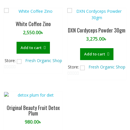
o
u
t
o
White Coffee Zino
f
DXN Cordyceps Powder 30gm
2,550.00
৳
5
3,275.00
৳
Add to cart
Add to cart
Store:
Fresh Organic Shop
Store:
Fresh Organic Shop
0
o
0
u
o
t
u
o
t
f
o
Original Beauty Fruit Detox
5
f
Plum
5
980.00
৳