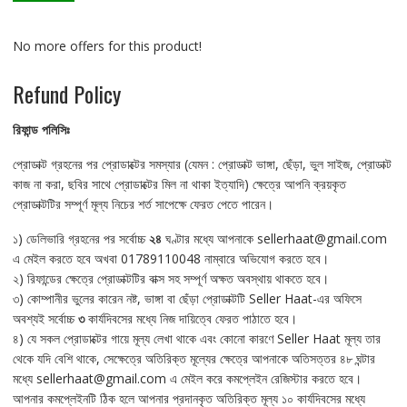
No more offers for this product!
Refund Policy
রিফান্ড
পলিসিঃ
প্রোডাক্ট গ্রহনের পর প্রোডাক্টের সমস্যার (যেমন : প্রোডাক্ট ভাঙ্গা, ছেঁড়া, ভুল সাইজ, প্রোডাক্ট
কাজ না করা, ছবির সাথে প্রোডাক্টের মিল না থাকা ইত্যাদি) ক্ষেত্রে আপনি ক্রয়কৃত
প্রোডাক্টটির সম্পূর্ণ মূল্য নিচের শর্ত সাপেক্ষে ফেরত পেতে পারেন।
১) ডেলিভারি গ্রহনের পর সর্বোচ্চ
২৪
ঘণ্টার মধ্যে আপনাকে sellerhaat@gmail.com
এ মেইল করতে হবে অখবা 01789110048 নাম্বারে অভিযোগ করতে হবে।
২) রিফান্ডের ক্ষেত্রে প্রোডাক্টটির বাক্স সহ সম্পূর্ণ অক্ষত অবস্থায় থাকতে হবে।
৩) কোম্পানীর ভুলের কারেন নষ্ট, ভাঙ্গা বা ছেঁড়া প্রোডাক্টটি Seller Haat-এর অফিসে
অবশ্যই সর্বোচ্চ
৩
কার্যদিবসের মধ্যে নিজ দায়িত্বে ফেরত পাঠাতে হবে।
৪) যে সকল প্রোডাক্টের গায়ে মূল্য লেখা থাকে এবং কোনো কারণে Seller Haat মূল্য তার
থেকে যদি বেশি থাকে, সেক্ষেত্রে অতিরিক্ত মূল্যের ক্ষেত্রে আপনাকে অতিসত্তর ৪৮ ঘন্টার
মধ্যে sellerhaat@gmail.com এ মেইল করে কমপ্লেইন রেজিস্টার করতে হবে।
আপনার কমপ্লেইনটি ঠিক হলে আপনার প্রদানকৃত অতিরিক্ত মূল্য ১০ কার্যদিবসের মধ্যে