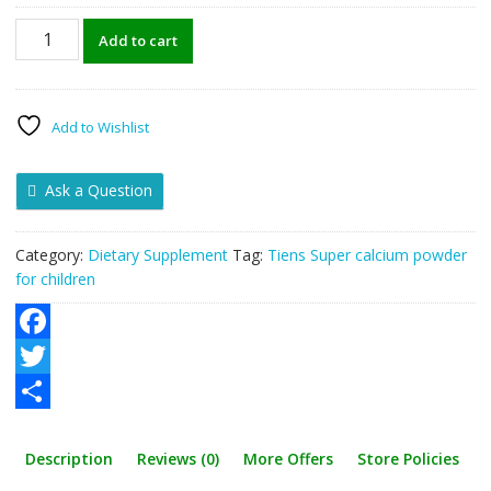
Tiens
Add to cart
Super
calcium
powder
for
Add to Wishlist
children
quantity
Ask a Question
Category:
Dietary Supplement
Tag:
Tiens Super calcium powder
for children
F
a
T
c
w
S
Description
Reviews (0)
More Offers
Store Policies
e
i
h