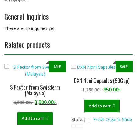
খরচ বহন করিবে।
General Inquiries
There are no inquiries yet.
Related products
SALE!
SALE!
DXN Noni Capsules (90Cap)
S Factor from Swisderm
Original
Curre
950.00
৳
1,250.00
৳
(Malaysia)
price
price
Original
Current
3,900.00
৳
5,000.00
৳
was:
is:
Add to cart
price
price
1,250.00৳ .
950.00৳
was:
is:
Add to cart
Store:
Fresh Organic Shop
5,000.00৳ .
3,900.00৳ .
0