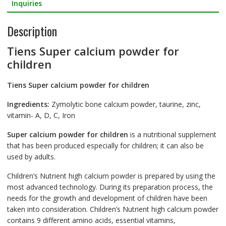
b
t
a
Inquiries
o
t
r
Description
o
e
e
Tiens Super calcium powder for
k
r
children
Tiens Super calcium powder for children
Ingredients:
Zymolytic bone calcium powder, taurine, zinc,
vitamin- A, D, C, Iron
Super calcium powder for children
is a nutritional supplement
that has been produced especially for children; it can also be
used by adults.
Children’s Nutrient high calcium powder is prepared by using the
most advanced technology. During its preparation process, the
needs for the growth and development of children have been
taken into consideration. Children’s Nutrient high calcium powder
contains 9 different amino acids, essential vitamins,