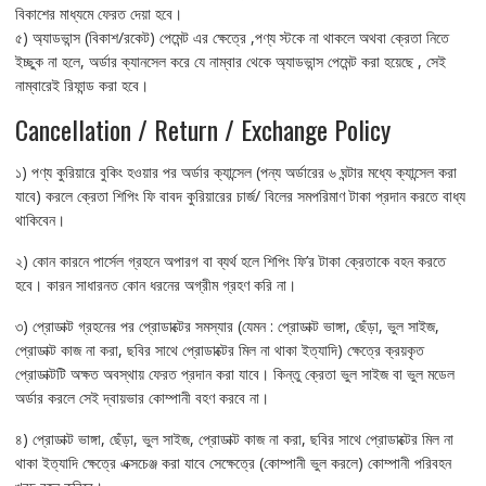
বিকাশের মাধ্যমে ফেরত দেয়া হবে।
৫) অ্যাডভান্স (বিকাশ/রকেট) পেমেন্ট এর ক্ষেত্রে ,পণ্য স্টকে না থাকলে অথবা ক্রেতা নিতে
ইচ্ছুক না হলে, অর্ডার ক্যানসেল করে যে নাম্বার থেকে অ্যাডভান্স পেমেন্ট করা হয়েছে , সেই
নাম্বারেই রিফান্ড করা হবে।
Cancellation / Return / Exchange Policy
১) পণ্য কুরিয়ারে বুকিং হওয়ার পর অর্ডার ক্যান্সেল (পন্য অর্ডারের ৬ ঘন্টার মধ্যে ক্যান্সেল করা
যাবে) করলে ক্রেতা শিপিং ফি বাবদ কুরিয়ারের চার্জ/ বিলের সমপরিমাণ টাকা প্রদান করতে বাধ্য
থাকিবেন।
২) কোন কারনে পার্সেল গ্রহনে অপারগ বা ব্যর্থ হলে শিপিং ফি’র টাকা ক্রেতাকে বহন করতে
হবে। কারন সাধারনত কোন ধরনের অগ্রীম গ্রহণ করি না।
৩) প্রোডাক্ট গ্রহনের পর প্রোডাক্টের সমস্যার (যেমন : প্রোডাক্ট ভাঙ্গা, ছেঁড়া, ভুল সাইজ,
প্রোডাক্ট কাজ না করা, ছবির সাথে প্রোডাক্টের মিল না থাকা ইত্যাদি) ক্ষেত্রে ক্রয়কৃত
প্রোডাক্টটি অক্ষত অবস্থায় ফেরত প্রদান করা যাবে। কিন্তু ক্রেতা ভুল সাইজ বা ভুল মডেল
অর্ডার করলে সেই দ্বায়ভার কোম্পানী বহণ করবে না।
৪) প্রোডাক্ট ভাঙ্গা, ছেঁড়া, ভুল সাইজ, প্রোডাক্ট কাজ না করা, ছবির সাথে প্রোডাক্টের মিল না
থাকা ইত্যাদি ক্ষেত্রে এক্সচেঞ্জ করা যাবে সেক্ষেত্রে (কোম্পানী ভুল করলে) কোম্পানী পরিবহন