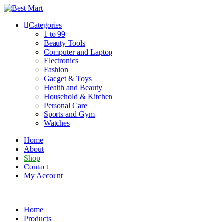
Skip
to
Categories
content
1 to 99
Beauty Tools
Computer and Laptop
Electronics
Fashion
Gadget & Toys
Health and Beauty
Household & Kitchen
Personal Care
Sports and Gym
Watches
Home
About
Shop
Contact
My Account
Home
Products