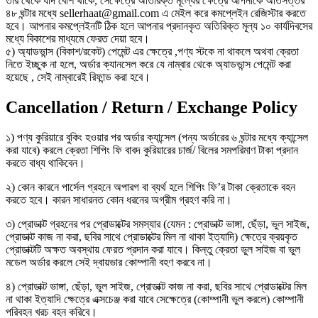
তার থেকে যদি বেশি থাকে, সেক্ষেত্রে অতিরিক্ত মূল্যের ক্ষেত্রে আপনাকে অতিসত্তর
৪৮ ঘন্টার মধ্যে sellerhaat@gmail.com এ মেইল করে কমপ্লেইন রেজিস্টার করতে
হবে। আপনার কমপ্লেইনটি ঠিক হলে আপনার প্রদানকৃত অতিরিক্ত মূল্য ১০ কার্যদিবসের
মধ্যে বিকাশের মাধ্যমে ফেরত দেয়া হবে।
৫) অ্যাডভান্স (বিকাশ/রকেট) পেমেন্ট এর ক্ষেত্রে ,পণ্য স্টকে না থাকলে অথবা ক্রেতা
নিতে ইচ্ছুক না হলে, অর্ডার ক্যানসেল করে যে নাম্বার থেকে অ্যাডভান্স পেমেন্ট করা
হয়েছে , সেই নাম্বারেই রিফান্ড করা হবে।
Cancellation / Return / Exchange Policy
১) পণ্য কুরিয়ারে বুকিং হওয়ার পর অর্ডার ক্যান্সেল (পন্য অর্ডারের ৬ ঘন্টার মধ্যে ক্যান্সেল
করা যাবে) করলে ক্রেতা শিপিং ফি বাবদ কুরিয়ারের চার্জ/ বিলের সমপরিমাণ টাকা প্রদান
করতে বাধ্য থাকিবেন।
২) কোন কারনে পার্সেল গ্রহনে অপারগ বা ব্যর্থ হলে শিপিং ফি’র টাকা ক্রেতাকে বহন
করতে হবে। কারন সাধারনত কোন ধরনের অগ্রীম গ্রহণ করি না।
৩) প্রোডাক্ট গ্রহনের পর প্রোডাক্টের সমস্যার (যেমন : প্রোডাক্ট ভাঙ্গা, ছেঁড়া, ভুল সাইজ,
প্রোডাক্ট কাজ না করা, ছবির সাথে প্রোডাক্টের মিল না থাকা ইত্যাদি) ক্ষেত্রে ক্রয়কৃত
প্রোডাক্টটি অক্ষত অবস্থায় ফেরত প্রদান করা যাবে। কিন্তু ক্রেতা ভুল সাইজ বা ভুল
মডেল অর্ডার করলে সেই দ্বায়ভার কোম্পানী বহণ করবে না।
৪) প্রোডাক্ট ভাঙ্গা, ছেঁড়া, ভুল সাইজ, প্রোডাক্ট কাজ না করা, ছবির সাথে প্রোডাক্টের মিল
না থাকা ইত্যাদি ক্ষেত্রে এক্সচেঞ্জ করা যাবে সেক্ষেত্রে (কোম্পানী ভুল করলে) কোম্পানী
পরিবহন খরচ বহন করিবে।