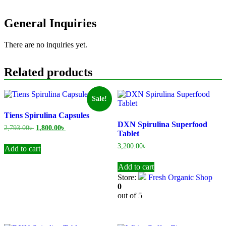
General Inquiries
There are no inquiries yet.
Related products
Sale!
Tiens Spirulina Capsules
DXN Spirulina Superfood
Original
Current
2,793.00
৳
1,800.00
৳
Tablet
price
price
was:
is:
3,200.00
৳
Add to cart
2,793.00৳ .
1,800.00৳ .
Add to cart
Store:
Fresh Organic Shop
0
out of 5