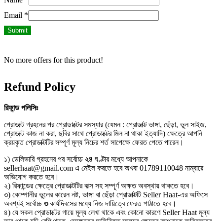
Email
*
No more offers for this product!
Refund Policy
রিফান্ড
পলিসিঃ
প্রোডাক্ট গ্রহনের পর প্রোডাক্টের সমস্যার (যেমন : প্রোডাক্ট ভাঙ্গা, ছেঁড়া, ভুল সাইজ,
প্রোডাক্ট কাজ না করা, ছবির সাথে প্রোডাক্টের মিল না থাকা ইত্যাদি) ক্ষেত্রে আপনি
ক্রয়কৃত প্রোডাক্টটির সম্পূর্ণ মূল্য নিচের শর্ত সাপেক্ষে ফেরত পেতে পারেন।
১) ডেলিভারি গ্রহনের পর সর্বোচ্চ
২৪
ঘণ্টার মধ্যে আপনাকে
sellerhaat@gmail.com এ মেইল করতে হবে অখবা 01789110048 নাম্বারে
অভিযোগ করতে হবে।
২) রিফান্ডের ক্ষেত্রে প্রোডাক্টটির বাক্স সহ সম্পূর্ণ অক্ষত অবস্থায় থাকতে হবে।
৩) কোম্পানীর ভুলের কারেন নষ্ট, ভাঙ্গা বা ছেঁড়া প্রোডাক্টটি Seller Haat-এর অফিসে
অবশ্যই সর্বোচ্চ
৩
কার্যদিবসের মধ্যে নিজ দায়িত্বে ফেরত পাঠাতে হবে।
৪) যে সকল প্রোডাক্টের গায়ে মূল্য লেখা থাকে এবং কোনো কারণে Seller Haat মূল্য