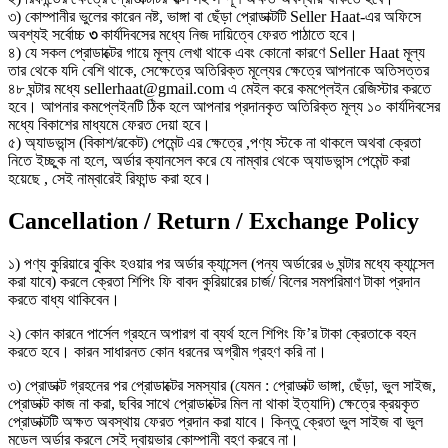
৩) কোম্পানীর ভুলের কারেন নষ্ট, ভাঙ্গা বা ছেঁড়া প্রোডাক্টটি Seller Haat-এর অফিসে
অবশ্যই সর্বোচ্চ
৩
কার্যদিবসের মধ্যে নিজ দায়িত্বে ফেরত পাঠাতে হবে।
৪) যে সকল প্রোডাক্টের গায়ে মূল্য লেখা থাকে এবং কোনো কারণে Seller Haat মূল্য
তার থেকে যদি বেশি থাকে, সেক্ষেত্রে অতিরিক্ত মূল্যের ক্ষেত্রে আপনাকে অতিসত্তর
৪৮ ঘন্টার মধ্যে sellerhaat@gmail.com এ মেইল করে কমপ্লেইন রেজিস্টার করতে
হবে। আপনার কমপ্লেইনটি ঠিক হলে আপনার প্রদানকৃত অতিরিক্ত মূল্য ১০ কার্যদিবসের
মধ্যে বিকাশের মাধ্যমে ফেরত দেয়া হবে।
৫) অ্যাডভান্স (বিকাশ/রকেট) পেমেন্ট এর ক্ষেত্রে ,পণ্য স্টকে না থাকলে অথবা ক্রেতা
নিতে ইচ্ছুক না হলে, অর্ডার ক্যানসেল করে যে নাম্বার থেকে অ্যাডভান্স পেমেন্ট করা
হয়েছে , সেই নাম্বারেই রিফান্ড করা হবে।
Cancellation / Return / Exchange Policy
১) পণ্য কুরিয়ারে বুকিং হওয়ার পর অর্ডার ক্যান্সেল (পন্য অর্ডারের ৬ ঘন্টার মধ্যে ক্যান্সেল
করা যাবে) করলে ক্রেতা শিপিং ফি বাবদ কুরিয়ারের চার্জ/ বিলের সমপরিমাণ টাকা প্রদান
করতে বাধ্য থাকিবেন।
২) কোন কারনে পার্সেল গ্রহনে অপারগ বা ব্যর্থ হলে শিপিং ফি’র টাকা ক্রেতাকে বহন
করতে হবে। কারন সাধারনত কোন ধরনের অগ্রীম গ্রহণ করি না।
৩) প্রোডাক্ট গ্রহনের পর প্রোডাক্টের সমস্যার (যেমন : প্রোডাক্ট ভাঙ্গা, ছেঁড়া, ভুল সাইজ,
প্রোডাক্ট কাজ না করা, ছবির সাথে প্রোডাক্টের মিল না থাকা ইত্যাদি) ক্ষেত্রে ক্রয়কৃত
প্রোডাক্টটি অক্ষত অবস্থায় ফেরত প্রদান করা যাবে। কিন্তু ক্রেতা ভুল সাইজ বা ভুল
মডেল অর্ডার করলে সেই দ্বায়ভার কোম্পানী বহণ করবে না।