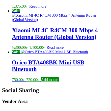
1,375.00
৳
Read more
Sale!
Xiaomi MI 4C R4CM 300 Mbps 4
Antenna Router (Global Version)
Original
Current
1,200.00
৳
1,100.00
৳
Read more
price
price
Sale!
was:
is:
1,200.00৳ .
1,100.00৳ .
Orico BTA408BK Mini USB
Bluetooth
Original
Current
750.00
৳
720.00
৳
Add to cart
price
price
was:
is:
Social Sharing
750.00৳ .
720.00৳ .
Vendor Area