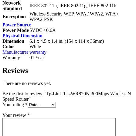
Network
IEEE 802.11n, IEEE 802.11g, IEEE 802.11b
Standard
Wireless Security WEP, WPA / WPA2, WPA /
Encryption
WPA2-PSK
Power Source
Power Mode
5VDC / 0.6A
Physical Dimension
Dimension
6.1 x 4.5 x 1.4 in. (154 x 114 x 36mm)
Color
White
Manufacturer warranty
Warranty
01 Year
Reviews
There are no reviews yet.
Be the first to review “Tp-Link TL-WR820N 300Mbps Wireless N
Speed Router”
Your rating
*
Your review
*