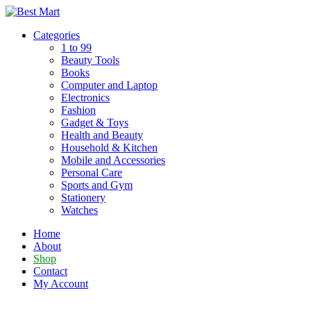
Skip
to
Categories
content
1 to 99
Beauty Tools
Books
Computer and Laptop
Electronics
Fashion
Gadget & Toys
Health and Beauty
Household & Kitchen
Mobile and Accessories
Personal Care
Sports and Gym
Stationery
Watches
Home
About
Shop
Contact
My Account