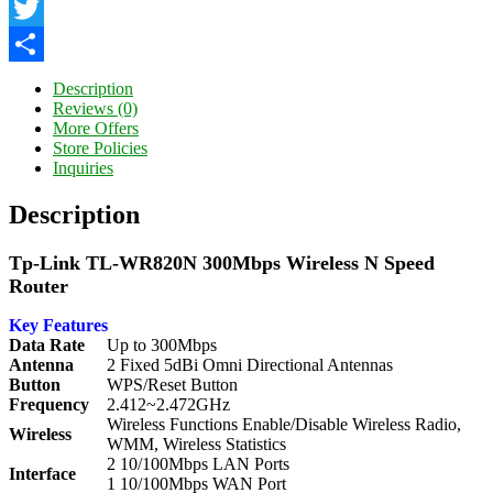
Facebook
Twitter
Share
Description
Reviews (0)
More Offers
Store Policies
Inquiries
Description
Tp-Link TL-WR820N 300Mbps Wireless N Speed
Router
Key Features
Data Rate
Up to 300Mbps
Antenna
2 Fixed 5dBi Omni Directional Antennas
Button
WPS/Reset Button
Frequency
2.412~2.472GHz
Wireless Functions Enable/Disable Wireless Radio,
Wireless
WMM, Wireless Statistics
2 10/100Mbps LAN Ports
Interface
1 10/100Mbps WAN Port