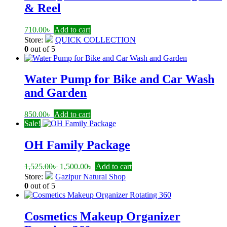
& Reel
710.00
৳
Add to cart
Store:
QUICK COLLECTION
0
out of 5
Water Pump for Bike and Car Wash
and Garden
850.00
৳
Add to cart
Sale!
OH Family Package
Original
Current
1,525.00
৳
1,500.00
৳
Add to cart
price
price
Store:
Gazipur Natural Shop
was:
is:
0
out of 5
1,525.00৳ .
1,500.00৳ .
Cosmetics Makeup Organizer