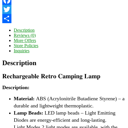
Facebook
Twitter
Share
Description
Reviews (0)
More Offers
Store Policies
Inquiries
Description
𝐑𝐞𝐜𝐡𝐚𝐫𝐠𝐞𝐚𝐛𝐥𝐞 𝐑𝐞𝐭𝐫𝐨 𝐂𝐚𝐦𝐩𝐢𝐧𝐠 𝐋𝐚𝐦𝐩
Description:
Material:
ABS (Acrylonitrile Butadiene Styrene) – a
durable and lightweight thermoplastic.
Lamp Beads:
LED lamp beads – Light Emitting
Diodes are energy-efficient and long-lasting.
Light Modes 2 light modes are available, with the