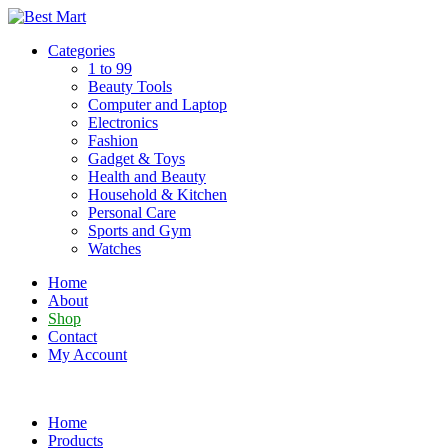
Skip
to
Categories
content
1 to 99
Beauty Tools
Computer and Laptop
Electronics
Fashion
Gadget & Toys
Health and Beauty
Household & Kitchen
Personal Care
Sports and Gym
Watches
Home
About
Shop
Contact
My Account
Home
Products