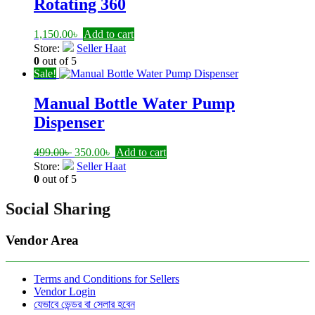
Rotating 360
1,150.00
৳
Add to cart
Store:
Seller Haat
0
out of 5
Sale!
Manual Bottle Water Pump
Dispenser
Original
Current
499.00
৳
350.00
৳
Add to cart
price
price
Store:
Seller Haat
was:
is:
0
out of 5
499.00৳ .
350.00৳ .
Social Sharing
Vendor Area
Terms and Conditions for Sellers
Vendor Login
যেভাবে ভেন্ডর বা সেলার হবেন