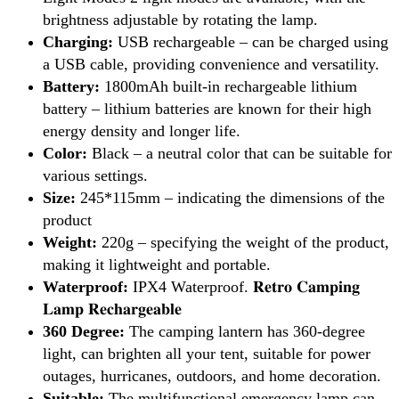
brightness adjustable by rotating the lamp.
Charging:
USB rechargeable – can be charged using
a USB cable, providing convenience and versatility.
Battery:
1800mAh built-in rechargeable lithium
battery – lithium batteries are known for their high
energy density and longer life.
Color:
Black – a neutral color that can be suitable for
various settings.
Size:
245*115mm – indicating the dimensions of the
product
Weight:
220g – specifying the weight of the product,
making it lightweight and portable.
Waterproof:
IPX4 Waterproof.
𝐑𝐞𝐭𝐫𝐨 𝐂𝐚𝐦𝐩𝐢𝐧𝐠
𝐋𝐚𝐦𝐩 𝐑𝐞𝐜𝐡𝐚𝐫𝐠𝐞𝐚𝐛𝐥𝐞
360 Degree:
The camping lantern has 360-degree
light, can brighten all your tent, suitable for power
outages, hurricanes, outdoors, and home decoration.
Suitable:
The multifunctional emergency lamp can