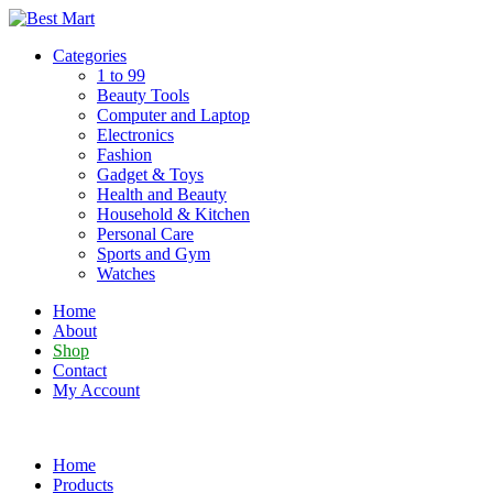
Skip
to
Categories
content
1 to 99
Beauty Tools
Computer and Laptop
Electronics
Fashion
Gadget & Toys
Health and Beauty
Household & Kitchen
Personal Care
Sports and Gym
Watches
Home
About
Shop
Contact
My Account
Home
Products