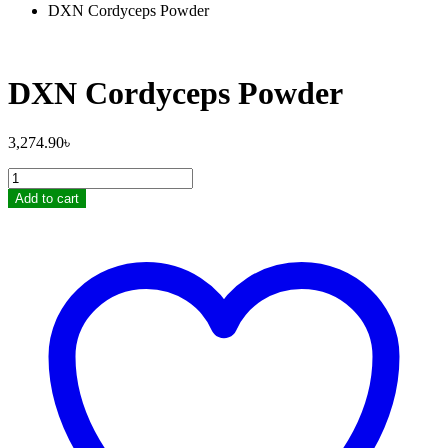
DXN Cordyceps Powder
DXN Cordyceps Powder
3,274.90
৳
DXN
Cordyceps
Add to cart
Powder
quantity