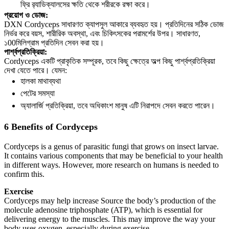
ফ্রি র
্যাডিক্যালসের ক্ষতি থেকে শরীরকে রক্ষা করে।
প্রয়োগ ও ডোজ:
DXN Cordyceps সাধারণত ক্যাপসুল আকারে ব্যবহৃত হয়। প্রতিদিনের সঠিক ডোজ
নির্ভর করে বয়স, শারীরিক অবস্থা, এবং চিকিৎসকের পরামর্শের উপর। সাধারণত,
১00মিলিগ্রাম প্রতিদিন সেবন করা হয়।
পার্শ্বপ্রতিক্রিয়া:
Cordyceps একটি প্রাকৃতিক সম্পূরক, তবে কিছু ক্ষেত্রে অল্প কিছু পার্শ্বপ্রতিক্রিয়া
দেখা যেতে পারে। যেমন:
হালকা মাথাব্যথা
পেটের সমস্যা
অ্যালার্জি প্রতিক্রিয়া, তবে অধিকাংশ মানুষ এটি নিরাপদে সেবন করতে পারেন।
6 Benefits of Cordyceps
Cordyceps is a genus of parasitic fungi that grows on insect larvae.
It contains various components that may be beneficial to your health
in different ways. However, more research on humans is needed to
confirm this.
Exercise
Cordyceps may help increase Source the body’s production of the
molecule adenosine triphosphate (ATP),
which is essential for
delivering energy to the muscles. This may improve the way your
body uses oxygen, especially during exercise.