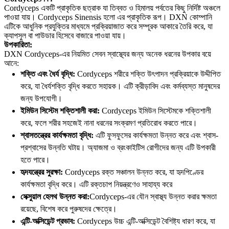
Cordyceps একটি প্রাকৃতিক ছত্রাক যা তিব্বত ও হিমালয় পর্বতের কিছু নির্দিষ্ট অঞ্চলে
পাওয়া যায়। Cordyceps Sinensis হলো এর প্রাকৃতিক রূপ। DXN কোম্পানি
এটিকে আধুনিক প্রযুক্তির মাধ্যমে প্রক্রিয়াজাত করে সম্পূরক আকারে তৈরি করে, যা
ক্যাপসুল বা পাউডার হিসেবে বাজারে পাওয়া যায়।
উপকারিতা:
DXN Cordyceps-এর নিয়মিত সেবন স্বাস্থ্যের জন্য অনেক ধরনের উপকার বয়ে
আনে:
শক্তি এবং ধৈর্য বৃদ্ধি:
Cordyceps শরীরে শক্তি উৎপাদন প্রক্রিয়াকে উদ্দীপিত
করে, যা ধৈর্যশক্তি বৃদ্ধি করতে সহায়ক। এটি ক্রীড়াবিদ এবং কর্মব্যস্ত মানুষদের
জন্য উপযোগী।
ইমিউন সিস্টেম শক্তিশালী করা:
Cordyceps ইমিউন সিস্টেমকে শক্তিশালী
করে, ফলে শরীর সহজেই নানা ধরনের সংক্রমণ প্রতিরোধ করতে পারে।
শ্বাসতন্ত্রের কার্যক্ষমতা বৃদ্ধি:
এটি ফুসফুসের কার্যক্ষমতা উন্নত করে এবং শ্বাস-
প্রশ্বাসের উন্নতি ঘটায়। অ্যাজমা ও ব্রংকাইটিস রোগীদের জন্য এটি উপকারী
হতে পারে।
হৃদযন্ত্রের সুরক্ষা:
Cordyceps রক্ত সঞ্চালন উন্নত করে, যা হৃদপিণ্ডের
কার্যক্ষমতা বৃদ্ধি করে। এটি রক্তচাপ নিয়ন্ত্রণেও সাহায্য করে
সেক্সুয়াল হেলথ উন্নত করা:
Cordyceps-এর যৌন স্বাস্থ্য উন্নত করার ক্ষমতা
রয়েছে, বিশেষ করে পুরুষদের ক্ষেত্রে।
এন্টি-অক্সিডেন্ট প্রভাব:
Cordyceps উচ্চ এন্টি-অক্সিডেন্ট বৈশিষ্ট্য ধারণ করে, যা