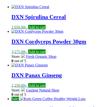
DXN Spirulina Cereal
2,050.00
৳
Add to cart
DXN Cordyceps Powder 30gm
3,275.00
৳
Add to cart
Store:
Fresh Organic Shop
0
out of 5
DXN Panax Ginseng
2,250.00
৳
Add to cart
Store:
Gazipur Natural Shop
0
out of 5
Sale!