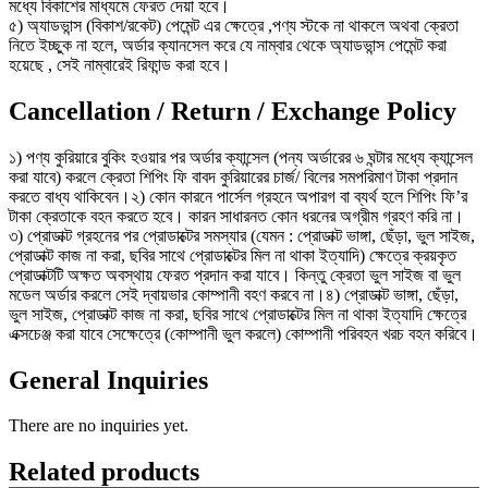
মধ্যে বিকাশের মাধ্যমে ফেরত দেয়া হবে।
৫) অ্যাডভান্স (বিকাশ/রকেট) পেমেন্ট এর ক্ষেত্রে ,পণ্য স্টকে না থাকলে অথবা ক্রেতা
নিতে ইচ্ছুক না হলে, অর্ডার ক্যানসেল করে যে নাম্বার থেকে অ্যাডভান্স পেমেন্ট করা
হয়েছে , সেই নাম্বারেই রিফান্ড করা হবে।
Cancellation / Return / Exchange Policy
১) পণ্য কুরিয়ারে বুকিং হওয়ার পর অর্ডার ক্যান্সেল (পন্য অর্ডারের ৬ ঘন্টার মধ্যে ক্যান্সেল
করা যাবে) করলে ক্রেতা শিপিং ফি বাবদ কুরিয়ারের চার্জ/ বিলের সমপরিমাণ টাকা প্রদান
করতে বাধ্য থাকিবেন।২) কোন কারনে পার্সেল গ্রহনে অপারগ বা ব্যর্থ হলে শিপিং ফি’র
টাকা ক্রেতাকে বহন করতে হবে। কারন সাধারনত কোন ধরনের অগ্রীম গ্রহণ করি না।
৩) প্রোডাক্ট গ্রহনের পর প্রোডাক্টের সমস্যার (যেমন : প্রোডাক্ট ভাঙ্গা, ছেঁড়া, ভুল সাইজ,
প্রোডাক্ট কাজ না করা, ছবির সাথে প্রোডাক্টের মিল না থাকা ইত্যাদি) ক্ষেত্রে ক্রয়কৃত
প্রোডাক্টটি অক্ষত অবস্থায় ফেরত প্রদান করা যাবে। কিন্তু ক্রেতা ভুল সাইজ বা ভুল
মডেল অর্ডার করলে সেই দ্বায়ভার কোম্পানী বহণ করবে না।৪) প্রোডাক্ট ভাঙ্গা, ছেঁড়া,
ভুল সাইজ, প্রোডাক্ট কাজ না করা, ছবির সাথে প্রোডাক্টের মিল না থাকা ইত্যাদি ক্ষেত্রে
এক্সচেঞ্জ করা যাবে সেক্ষেত্রে (কোম্পানী ভুল করলে) কোম্পানী পরিবহন খরচ বহন করিবে।
General Inquiries
There are no inquiries yet.
Related products