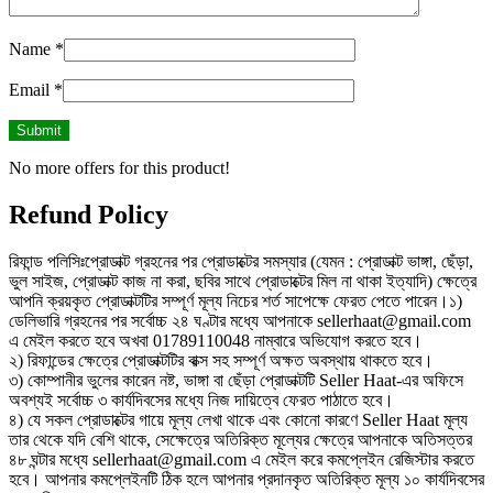
Name
*
Email
*
No more offers for this product!
Refund Policy
রিফান্ড পলিসিঃপ্রোডাক্ট গ্রহনের পর প্রোডাক্টের সমস্যার (যেমন : প্রোডাক্ট ভাঙ্গা, ছেঁড়া,
ভুল সাইজ, প্রোডাক্ট কাজ না করা, ছবির সাথে প্রোডাক্টের মিল না থাকা ইত্যাদি) ক্ষেত্রে
আপনি ক্রয়কৃত প্রোডাক্টটির সম্পূর্ণ মূল্য নিচের শর্ত সাপেক্ষে ফেরত পেতে পারেন।১)
ডেলিভারি গ্রহনের পর সর্বোচ্চ ২৪ ঘণ্টার মধ্যে আপনাকে sellerhaat@gmail.com
এ মেইল করতে হবে অখবা 01789110048 নাম্বারে অভিযোগ করতে হবে।
২) রিফান্ডের ক্ষেত্রে প্রোডাক্টটির বাক্স সহ সম্পূর্ণ অক্ষত অবস্থায় থাকতে হবে।
৩) কোম্পানীর ভুলের কারেন নষ্ট, ভাঙ্গা বা ছেঁড়া প্রোডাক্টটি Seller Haat-এর অফিসে
অবশ্যই সর্বোচ্চ ৩ কার্যদিবসের মধ্যে নিজ দায়িত্বে ফেরত পাঠাতে হবে।
৪) যে সকল প্রোডাক্টের গায়ে মূল্য লেখা থাকে এবং কোনো কারণে Seller Haat মূল্য
তার থেকে যদি বেশি থাকে, সেক্ষেত্রে অতিরিক্ত মূল্যের ক্ষেত্রে আপনাকে অতিসত্তর
৪৮ ঘন্টার মধ্যে sellerhaat@gmail.com এ মেইল করে কমপ্লেইন রেজিস্টার করতে
হবে। আপনার কমপ্লেইনটি ঠিক হলে আপনার প্রদানকৃত অতিরিক্ত মূল্য ১০ কার্যদিবসের