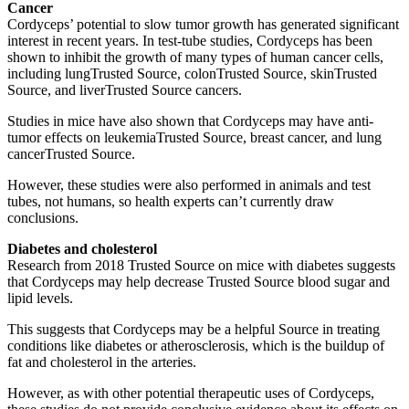
Cancer
Cordyceps’ potential to slow tumor growth has generated significant
interest in recent years. In test-tube studies, Cordyceps has been
shown to inhibit the growth of many types of human cancer cells,
including lungTrusted Source, colonTrusted Source, skinTrusted
Source, and liverTrusted Source cancers.
Studies in mice have also shown that Cordyceps may have anti-
tumor effects on leukemiaTrusted Source, breast cancer, and lung
cancerTrusted Source.
However, these studies were also performed in animals and test
tubes, not humans, so health experts can’t currently draw
conclusions.
Diabetes and cholesterol
Research from 2018 Trusted Source on mice with diabetes suggests
that Cordyceps may help decrease Trusted Source blood sugar and
lipid levels.
This suggests that Cordyceps may be a helpful Source in treating
conditions like diabetes or atherosclerosis, which is the buildup of
fat and cholesterol in the arteries.
However, as with other potential therapeutic uses of Cordyceps,