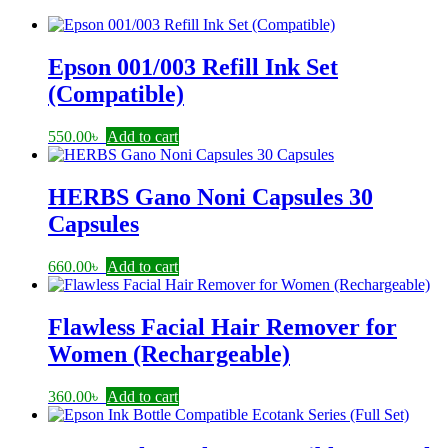
Epson 001/003 Refill Ink Set
(Compatible)
550.00
৳
Add to cart
HERBS Gano Noni Capsules 30
Capsules
660.00
৳
Add to cart
Flawless Facial Hair Remover for
Women (Rechargeable)
360.00
৳
Add to cart