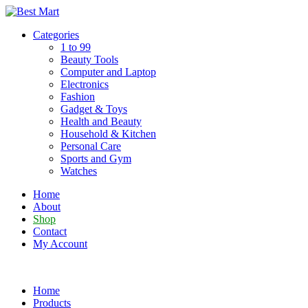
Skip
to
Categories
content
1 to 99
Beauty Tools
Computer and Laptop
Electronics
Fashion
Gadget & Toys
Health and Beauty
Household & Kitchen
Personal Care
Sports and Gym
Watches
Home
About
Shop
Contact
My Account
Home
Products