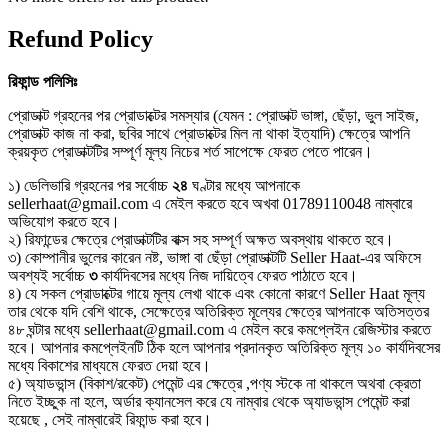
Refund Policy
রিফান্ড
পলিসিঃ
প্রোডাক্ট গ্রহনের পর প্রোডাক্টের সমস্যার (যেমন : প্রোডাক্ট ভাঙ্গা, ছেঁড়া, ভুল সাইজ,
প্রোডাক্ট কাজ না করা, ছবির সাথে প্রোডাক্টের মিল না থাকা ইত্যাদি) ক্ষেত্রে আপনি
ক্রয়কৃত প্রোডাক্টটির সম্পূর্ণ মূল্য নিচের শর্ত সাপেক্ষে ফেরত পেতে পারেন।
১) ডেলিভারি গ্রহনের পর সর্বোচ্চ
২৪
ঘণ্টার মধ্যে আপনাকে
sellerhaat@gmail.com এ মেইল করতে হবে অখবা 01789110048 নাম্বারে
অভিযোগ করতে হবে।
২) রিফান্ডের ক্ষেত্রে প্রোডাক্টটির বাক্স সহ সম্পূর্ণ অক্ষত অবস্থায় থাকতে হবে।
৩) কোম্পানীর ভুলের কারেন নষ্ট, ভাঙ্গা বা ছেঁড়া প্রোডাক্টটি Seller Haat-এর অফিসে
অবশ্যই সর্বোচ্চ
৩
কার্যদিবসের মধ্যে নিজ দায়িত্বে ফেরত পাঠাতে হবে।
৪) যে সকল প্রোডাক্টের গায়ে মূল্য লেখা থাকে এবং কোনো কারণে Seller Haat মূল্য
তার থেকে যদি বেশি থাকে, সেক্ষেত্রে অতিরিক্ত মূল্যের ক্ষেত্রে আপনাকে অতিসত্তর
৪৮ ঘন্টার মধ্যে sellerhaat@gmail.com এ মেইল করে কমপ্লেইন রেজিস্টার করতে
হবে। আপনার কমপ্লেইনটি ঠিক হলে আপনার প্রদানকৃত অতিরিক্ত মূল্য ১০ কার্যদিবসের
মধ্যে বিকাশের মাধ্যমে ফেরত দেয়া হবে।
৫) অ্যাডভান্স (বিকাশ/রকেট) পেমেন্ট এর ক্ষেত্রে ,পণ্য স্টকে না থাকলে অথবা ক্রেতা
নিতে ইচ্ছুক না হলে, অর্ডার ক্যানসেল করে যে নাম্বার থেকে অ্যাডভান্স পেমেন্ট করা
হয়েছে , সেই নাম্বারেই রিফান্ড করা হবে।