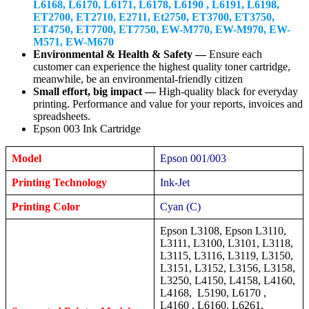
L6168, L6170, L6171, L6178, L6190 , L6191, L6198,
ET2700, ET2710, E2711, Et2750, ET3700, ET3750,
ET4750, ET7700, ET7750, EW-M770, EW-M970, EW-
M571, EW-M670
Environmental & Health & Safety —
Ensure each
customer can experience the highest quality toner cartridge,
meanwhile, be an environmental-friendly citizen
Small effort, big impact —
High-quality black for everyday
printing. Performance and value for your reports, invoices and
spreadsheets.
Epson 003 Ink Cartridge
Model
Epson 001/003
Printing Technology
Ink-Jet
Printing Color
Cyan (C)
Epson L3108, Epson L3110,
L3111, L3100, L3101, L3118,
L3115, L3116, L3119, L3150,
L3151, L3152, L3156, L3158,
L3250, L4150, L4158, L4160,
L4168, L5190, L6170 ,
L4160 , L6160, L6261,