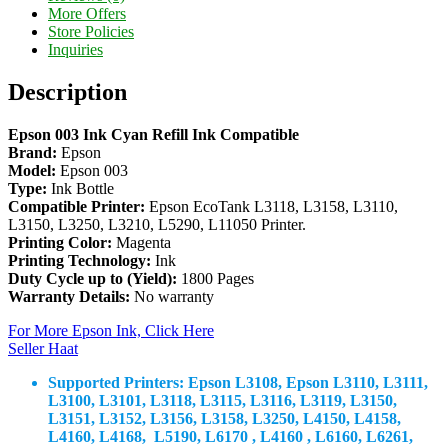
More Offers
Store Policies
Inquiries
Description
Epson 003 Ink Cyan Refill Ink Compatible
Brand:
Epson
Model:
Epson 003
Type:
Ink Bottle
Compatible Printer:
Epson EcoTank L3118, L3158, L3110,
L3150, L3250, L3210, L5290, L11050 Printer.
Printing Color:
Magenta
Printing Technology:
Ink
Duty Cycle up to (Yield):
1800 Pages
Warranty Details:
No warranty
For More Epson Ink, Click Here
Seller Haat
Supported Printers:
Epson L3108, Epson L3110, L3111,
L3100, L3101, L3118, L3115, L3116, L3119, L3150,
L3151, L3152, L3156, L3158, L3250, L4150, L4158,
L4160, L4168, L5190, L6170 , L4160 , L6160, L6261,