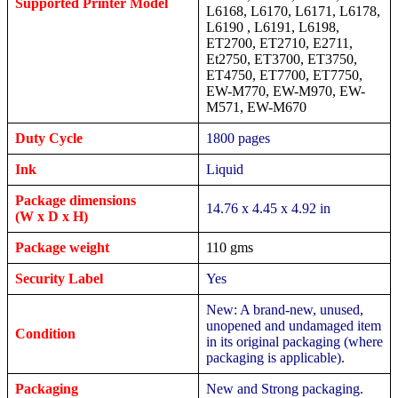
Supported Printer Model
L6168, L6170, L6171, L6178,
L6190 , L6191, L6198,
ET2700, ET2710, E2711,
Et2750, ET3700, ET3750,
ET4750, ET7700, ET7750,
EW-M770, EW-M970, EW-
M571, EW-M670
Duty Cycle
1800 pages
Ink
Liquid
Package dimensions
14.76 x 4.45 x 4.92 in
(W x D x H)
Package weight
110 gms
Security Label
Yes
New: A brand-new, unused,
unopened and undamaged item
Condition
in its original packaging (where
packaging is applicable).
Packaging
New and Strong packaging.