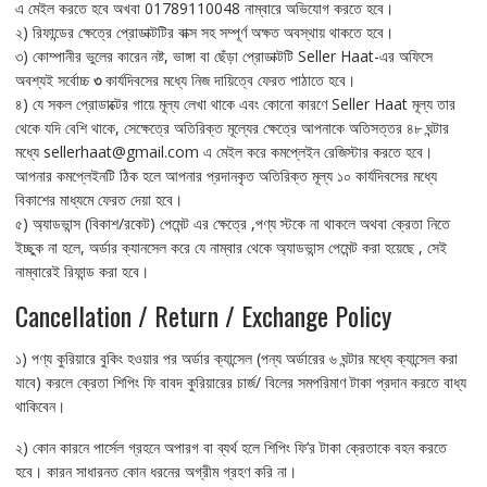
এ মেইল করতে হবে অখবা 01789110048 নাম্বারে অভিযোগ করতে হবে।
২) রিফান্ডের ক্ষেত্রে প্রোডাক্টটির বাক্স সহ সম্পূর্ণ অক্ষত অবস্থায় থাকতে হবে।
৩) কোম্পানীর ভুলের কারেন নষ্ট, ভাঙ্গা বা ছেঁড়া প্রোডাক্টটি Seller Haat-এর অফিসে
অবশ্যই সর্বোচ্চ
৩
কার্যদিবসের মধ্যে নিজ দায়িত্বে ফেরত পাঠাতে হবে।
৪) যে সকল প্রোডাক্টের গায়ে মূল্য লেখা থাকে এবং কোনো কারণে Seller Haat মূল্য তার
থেকে যদি বেশি থাকে, সেক্ষেত্রে অতিরিক্ত মূল্যের ক্ষেত্রে আপনাকে অতিসত্তর ৪৮ ঘন্টার
মধ্যে sellerhaat@gmail.com এ মেইল করে কমপ্লেইন রেজিস্টার করতে হবে।
আপনার কমপ্লেইনটি ঠিক হলে আপনার প্রদানকৃত অতিরিক্ত মূল্য ১০ কার্যদিবসের মধ্যে
বিকাশের মাধ্যমে ফেরত দেয়া হবে।
৫) অ্যাডভান্স (বিকাশ/রকেট) পেমেন্ট এর ক্ষেত্রে ,পণ্য স্টকে না থাকলে অথবা ক্রেতা নিতে
ইচ্ছুক না হলে, অর্ডার ক্যানসেল করে যে নাম্বার থেকে অ্যাডভান্স পেমেন্ট করা হয়েছে , সেই
নাম্বারেই রিফান্ড করা হবে।
Cancellation / Return / Exchange Policy
১) পণ্য কুরিয়ারে বুকিং হওয়ার পর অর্ডার ক্যান্সেল (পন্য অর্ডারের ৬ ঘন্টার মধ্যে ক্যান্সেল করা
যাবে) করলে ক্রেতা শিপিং ফি বাবদ কুরিয়ারের চার্জ/ বিলের সমপরিমাণ টাকা প্রদান করতে বাধ্য
থাকিবেন।
২) কোন কারনে পার্সেল গ্রহনে অপারগ বা ব্যর্থ হলে শিপিং ফি’র টাকা ক্রেতাকে বহন করতে
হবে। কারন সাধারনত কোন ধরনের অগ্রীম গ্রহণ করি না।