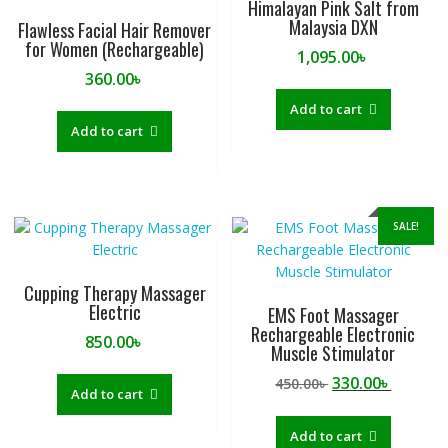
Himalayan Pink Salt from
Malaysia DXN
Flawless Facial Hair Remover
for Women (Rechargeable)
1,095.00
৳
360.00
৳
Add to cart
Add to cart
SALE!
Cupping Therapy Massager
Electric
EMS Foot Massager
Rechargeable Electronic
850.00
৳
Muscle Stimulator
Original
Curren
330.00
৳
450.00
৳
Add to cart
price
price
was:
is:
Add to cart
450.00৳ .
330.00৳ 