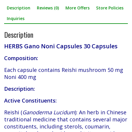
Description
Reviews (0)
More Offers
Store Policies
e
i
h
b
t
a
Inquiries
o
t
r
Description
o
e
e
HERBS Gano Noni Capsules 30 Capsules
k
r
Composition:
Each capsule contains Reishi mushroom 50 mg
Noni 400 mg
Description:
Active Constituents:
Reishi (
Ganoderma Lucidum
): An herb in Chinese
traditional medicine that contains several major
constituents, including sterols, coumarin,