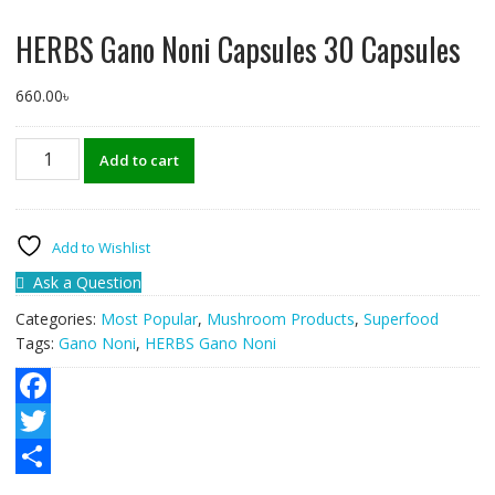
HERBS Gano Noni Capsules 30 Capsules
660.00
৳
HERBS
Add to cart
Gano
Noni
Capsules
30
Add to Wishlist
Capsules
Ask a Question
quantity
Categories:
Most Popular
,
Mushroom Products
,
Superfood
Tags:
Gano Noni
,
HERBS Gano Noni
F
a
T
c
w
S