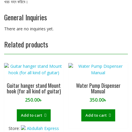
খরচ বহন করিবে।
General Inquiries
There are no inquiries yet.
Related products
Guitar hanger stand Mount
Water Pump Dispenser
hook (for all kind of guitar)
Manual
250.00
৳
350.00
৳
Add to cart
Add to cart
Store:
Abdullah Express