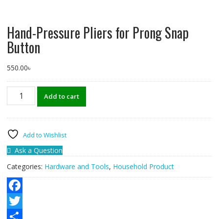
Hand-Pressure Pliers for Prong Snap
Button
550.00
৳
Hand-
Add to cart
Pressure
Pliers
for
Prong
Add to Wishlist
Snap
Ask a Question
Button
quantity
Categories:
Hardware and Tools
,
Household Product
F
a
T