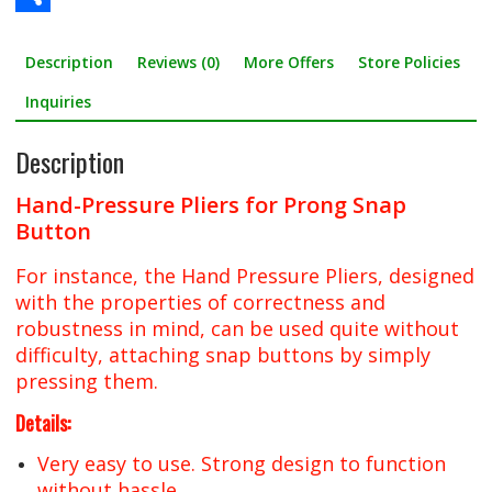
c
w
S
Description
Reviews (0)
More Offers
Store Policies
e
i
h
b
t
a
Inquiries
o
t
r
Description
o
e
e
Hand-Pressure Pliers for Prong Snap
k
r
Button
For instance, the Hand Pressure Pliers, designed
with the properties of correctness and
robustness in mind, can be used quite without
difficulty, attaching snap buttons by simply
pressing them.
Details:
Very easy to use. Strong design to function
without hassle.