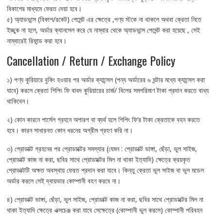
বিকাশের মাধ্যমে ফেরত দেয়া হবে।
৫) অ্যাডভান্স (বিকাশ/রকেট) পেমেন্ট এর ক্ষেত্রে ,পণ্য স্টকে না থাকলে অথবা ক্রেতা নিতে
ইচ্ছুক না হলে, অর্ডার ক্যানসেল করে যে নাম্বার থেকে অ্যাডভান্স পেমেন্ট করা হয়েছে , সেই
নাম্বারেই রিফান্ড করা হবে।
Cancellation / Return / Exchange Policy
১) পণ্য কুরিয়ারে বুকিং হওয়ার পর অর্ডার ক্যান্সেল (পন্য অর্ডারের ৬ ঘন্টার মধ্যে ক্যান্সেল করা
যাবে) করলে ক্রেতা শিপিং ফি বাবদ কুরিয়ারের চার্জ/ বিলের সমপরিমাণ টাকা প্রদান করতে বাধ্য
থাকিবেন।
২) কোন কারনে পার্সেল গ্রহনে অপারগ বা ব্যর্থ হলে শিপিং ফি’র টাকা ক্রেতাকে বহন করতে
হবে। কারন সাধারনত কোন ধরনের অগ্রীম গ্রহণ করি না।
৩) প্রোডাক্ট গ্রহনের পর প্রোডাক্টের সমস্যার (যেমন : প্রোডাক্ট ভাঙ্গা, ছেঁড়া, ভুল সাইজ,
প্রোডাক্ট কাজ না করা, ছবির সাথে প্রোডাক্টের মিল না থাকা ইত্যাদি) ক্ষেত্রে ক্রয়কৃত
প্রোডাক্টটি অক্ষত অবস্থায় ফেরত প্রদান করা যাবে। কিন্তু ক্রেতা ভুল সাইজ বা ভুল মডেল
অর্ডার করলে সেই দ্বায়ভার কোম্পানী বহণ করবে না।
৪) প্রোডাক্ট ভাঙ্গা, ছেঁড়া, ভুল সাইজ, প্রোডাক্ট কাজ না করা, ছবির সাথে প্রোডাক্টের মিল না
থাকা ইত্যাদি ক্ষেত্রে এক্সচেঞ্জ করা যাবে সেক্ষেত্রে (কোম্পানী ভুল করলে) কোম্পানী পরিবহন