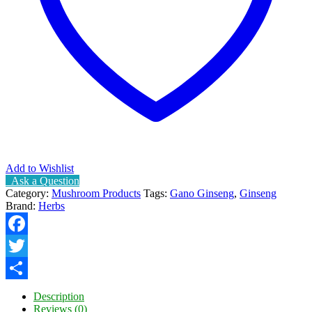
Add to Wishlist
Ask a Question
Category:
Mushroom Products
Tags:
Gano Ginseng
,
Ginseng
Brand:
Herbs
Facebook
Twitter
Share
Description
Reviews (0)