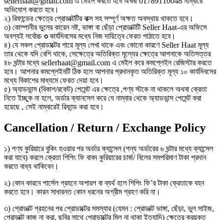
sellerhaat@gmail.com এ মেইল করতে হবে অখবা 01789110048 নাম্বারে
অভিযোগ করতে হবে।
২) রিফান্ডের ক্ষেত্রে প্রোডাক্টটির বাক্স সহ সম্পূর্ণ অক্ষত অবস্থায় থাকতে হবে।
৩) কোম্পানীর ভুলের কারেন নষ্ট, ভাঙ্গা বা ছেঁড়া প্রোডাক্টটি Seller Haat-এর অফিসে
অবশ্যই সর্বোচ্চ
৩
কার্যদিবসের মধ্যে নিজ দায়িত্বে ফেরত পাঠাতে হবে।
৪) যে সকল প্রোডাক্টের গায়ে মূল্য লেখা থাকে এবং কোনো কারণে Seller Haat মূল্য
তার থেকে যদি বেশি থাকে, সেক্ষেত্রে অতিরিক্ত মূল্যের ক্ষেত্রে আপনাকে অতিসত্তর
৪৮ ঘন্টার মধ্যে sellerhaat@gmail.com এ মেইল করে কমপ্লেইন রেজিস্টার করতে
হবে। আপনার কমপ্লেইনটি ঠিক হলে আপনার প্রদানকৃত অতিরিক্ত মূল্য ১০ কার্যদিবসের
মধ্যে বিকাশের মাধ্যমে ফেরত দেয়া হবে।
৫) অ্যাডভান্স (বিকাশ/রকেট) পেমেন্ট এর ক্ষেত্রে ,পণ্য স্টকে না থাকলে অথবা ক্রেতা
নিতে ইচ্ছুক না হলে, অর্ডার ক্যানসেল করে যে নাম্বার থেকে অ্যাডভান্স পেমেন্ট করা
হয়েছে , সেই নাম্বারেই রিফান্ড করা হবে।
Cancellation / Return / Exchange Policy
১) পণ্য কুরিয়ারে বুকিং হওয়ার পর অর্ডার ক্যান্সেল (পন্য অর্ডারের ৬ ঘন্টার মধ্যে ক্যান্সেল
করা যাবে) করলে ক্রেতা শিপিং ফি বাবদ কুরিয়ারের চার্জ/ বিলের সমপরিমাণ টাকা প্রদান
করতে বাধ্য থাকিবেন।
২) কোন কারনে পার্সেল গ্রহনে অপারগ বা ব্যর্থ হলে শিপিং ফি’র টাকা ক্রেতাকে বহন
করতে হবে। কারন সাধারনত কোন ধরনের অগ্রীম গ্রহণ করি না।
৩) প্রোডাক্ট গ্রহনের পর প্রোডাক্টের সমস্যার (যেমন : প্রোডাক্ট ভাঙ্গা, ছেঁড়া, ভুল সাইজ,
প্রোডাক্ট কাজ না করা, ছবির সাথে প্রোডাক্টের মিল না থাকা ইত্যাদি) ক্ষেত্রে ক্রয়কৃত