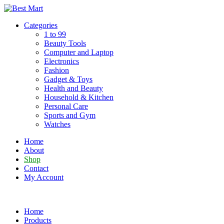
Skip
to
Categories
content
1 to 99
Beauty Tools
Computer and Laptop
Electronics
Fashion
Gadget & Toys
Health and Beauty
Household & Kitchen
Personal Care
Sports and Gym
Watches
Home
About
Shop
Contact
My Account
Home
Products