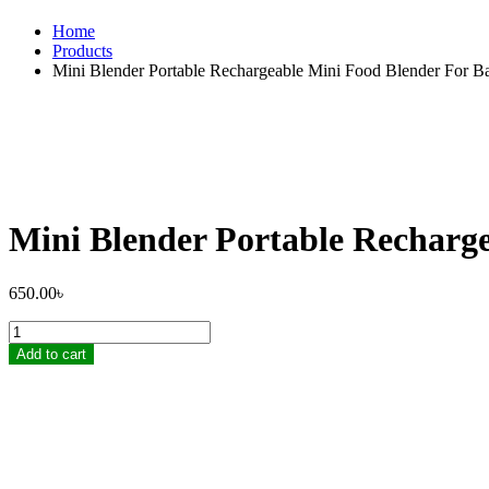
Home
Products
Mini Blender Portable Rechargeable Mini Food Blender For B
Mini Blender Portable Recharg
650.00
৳
Mini
Blender
Add to cart
Portable
Rechargeable
Mini
Food
Blender
For
Baby