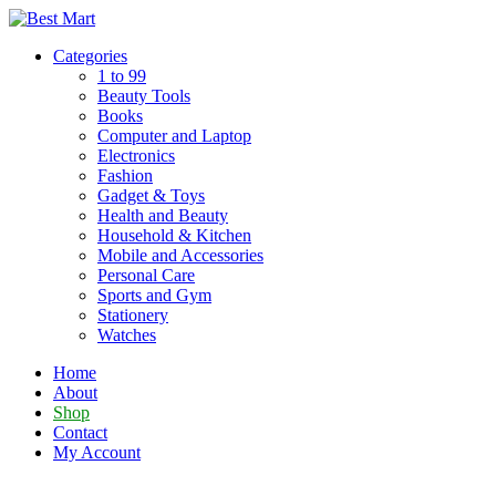
Skip
to
Categories
content
1 to 99
Beauty Tools
Books
Computer and Laptop
Electronics
Fashion
Gadget & Toys
Health and Beauty
Household & Kitchen
Mobile and Accessories
Personal Care
Sports and Gym
Stationery
Watches
Home
About
Shop
Contact
My Account