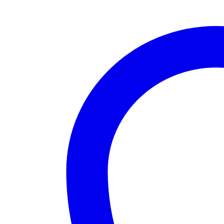
Capsule
Cutter
quantity