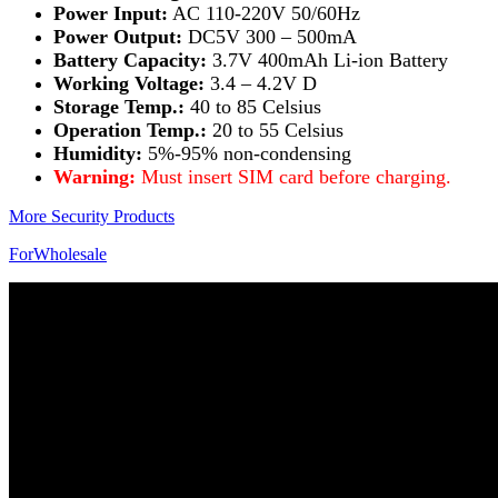
Power Input:
AC 110-220V 50/60Hz
Power Output:
DC5V 300 – 500mA
Battery Capacity:
3.7V 400mAh Li-ion Battery
Working Voltage:
3.4 – 4.2V D
Storage Temp.:
40 to 85 Celsius
Operation Temp.:
20 to 55 Celsius
Humidity:
5%-95% non-condensing
Warning:
Must insert SIM card before charging.
More Security Products
ForWholesale