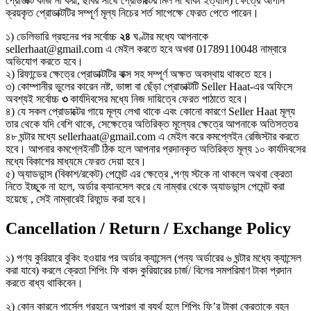
প্রোডাক্ট কাজ না করা, ছবির সাথে প্রোডাক্টের মিল না থাকা ইত্যাদি) ক্ষেত্রে আপনি
ক্রয়কৃত প্রোডাক্টটির সম্পূর্ণ মূল্য নিচের শর্ত সাপেক্ষে ফেরত পেতে পারেন।
১) ডেলিভারি গ্রহনের পর সর্বোচ্চ
২৪
ঘণ্টার মধ্যে আপনাকে
sellerhaat@gmail.com এ মেইল করতে হবে অখবা 01789110048 নাম্বারে
অভিযোগ করতে হবে।
২) রিফান্ডের ক্ষেত্রে প্রোডাক্টটির বাক্স সহ সম্পূর্ণ অক্ষত অবস্থায় থাকতে হবে।
৩) কোম্পানীর ভুলের কারেন নষ্ট, ভাঙ্গা বা ছেঁড়া প্রোডাক্টটি Seller Haat-এর অফিসে
অবশ্যই সর্বোচ্চ
৩
কার্যদিবসের মধ্যে নিজ দায়িত্বে ফেরত পাঠাতে হবে।
৪) যে সকল প্রোডাক্টের গায়ে মূল্য লেখা থাকে এবং কোনো কারণে Seller Haat মূল্য
তার থেকে যদি বেশি থাকে, সেক্ষেত্রে অতিরিক্ত মূল্যের ক্ষেত্রে আপনাকে অতিসত্তর
৪৮ ঘন্টার মধ্যে sellerhaat@gmail.com এ মেইল করে কমপ্লেইন রেজিস্টার করতে
হবে। আপনার কমপ্লেইনটি ঠিক হলে আপনার প্রদানকৃত অতিরিক্ত মূল্য ১০ কার্যদিবসের
মধ্যে বিকাশের মাধ্যমে ফেরত দেয়া হবে।
৫) অ্যাডভান্স (বিকাশ/রকেট) পেমেন্ট এর ক্ষেত্রে ,পণ্য স্টকে না থাকলে অথবা ক্রেতা
নিতে ইচ্ছুক না হলে, অর্ডার ক্যানসেল করে যে নাম্বার থেকে অ্যাডভান্স পেমেন্ট করা
হয়েছে , সেই নাম্বারেই রিফান্ড করা হবে।
Cancellation / Return / Exchange Policy
১) পণ্য কুরিয়ারে বুকিং হওয়ার পর অর্ডার ক্যান্সেল (পন্য অর্ডারের ৬ ঘন্টার মধ্যে ক্যান্সেল
করা যাবে) করলে ক্রেতা শিপিং ফি বাবদ কুরিয়ারের চার্জ/ বিলের সমপরিমাণ টাকা প্রদান
করতে বাধ্য থাকিবেন।
২) কোন কারনে পার্সেল গ্রহনে অপারগ বা ব্যর্থ হলে শিপিং ফি’র টাকা ক্রেতাকে বহন