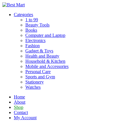
Skip
to
Categories
content
1 to 99
Beauty Tools
Books
Computer and Laptop
Electronics
Fashion
Gadget & Toys
Health and Beauty
Household & Kitchen
Mobile and Accessories
Personal Care
Sports and Gym
Stationery
Watches
Home
About
Shop
Contact
My Account