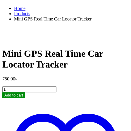
Home
Products
Mini GPS Real Time Car Locator Tracker
Mini GPS Real Time Car
Locator Tracker
750.00
৳
Mini
GPS
Add to cart
Real
Time
Car
Locator
Tracker
quantity