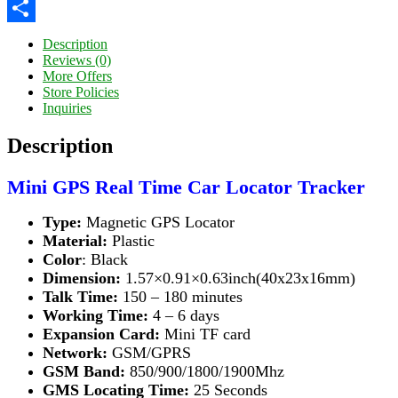
Twitter
Share
Description
Reviews (0)
More Offers
Store Policies
Inquiries
Description
Mini GPS Real Time Car Locator Tracker
Type:
Magnetic GPS Locator
Material:
Plastic
Color
: Black
Dimension:
1.57×0.91×0.63inch(40x23x16mm)
Talk Time:
150 – 180 minutes
Working Time:
4 – 6 days
Expansion Card:
Mini TF card
Network:
GSM/GPRS
GSM Band:
850/900/1800/1900Mhz
GMS Locating Time:
25 Seconds