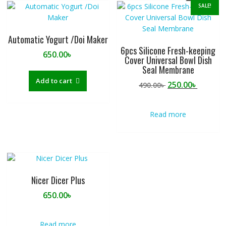
SALE!
Automatic Yogurt /Doi Maker
6pcs Silicone Fresh-keeping
650.00
৳
Cover Universal Bowl Dish
Seal Membrane
Add to cart
Original
Curren
250.00
৳
490.00
৳
price
price
was:
is:
Read more
490.00৳ .
250.00৳ 
Nicer Dicer Plus
650.00
৳
Read more