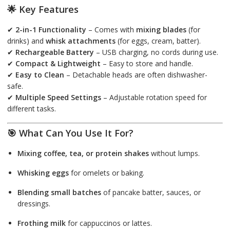
🌟 Key Features
✔
2-in-1 Functionality
– Comes with
mixing blades
(for
drinks) and
whisk attachments
(for eggs, cream, batter).
✔
Rechargeable Battery
– USB charging, no cords during use.
✔
Compact & Lightweight
– Easy to store and handle.
✔
Easy to Clean
– Detachable heads are often dishwasher-
safe.
✔
Multiple Speed Settings
– Adjustable rotation speed for
different tasks.
🎯 What Can You Use It For?
Mixing coffee, tea, or protein shakes
without lumps.
Whisking eggs
for omelets or baking.
Blending small batches
of pancake batter, sauces, or
dressings.
Frothing milk
for cappuccinos or lattes.