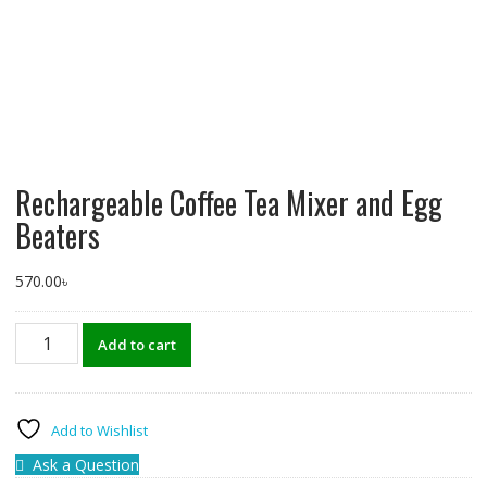
Rechargeable Coffee Tea Mixer and Egg
Beaters
570.00
৳
Rechargeable
Add to cart
Coffee
Tea
Mixer
and
Add to Wishlist
Egg
Ask a Question
Beaters