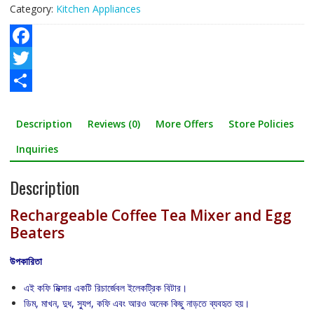
quantity
Category:
Kitchen Appliances
F
a
T
c
w
S
Description
Reviews (0)
More Offers
Store Policies
e
i
h
b
t
a
Inquiries
o
t
r
Description
o
e
e
Rechargeable Coffee Tea Mixer and Egg
k
r
Beaters
উপকারিতা
এই কফি মিক্সার একটি রিচার্জেবল ইলেকট্রিক বিটার।
ডিম, মাখন, দুধ, স্যুপ, কফি এবং আরও অনেক কিছু নাড়তে ব্যবহৃত হয়।