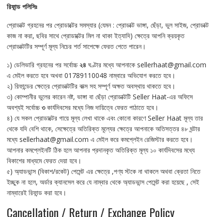
রিফান্ড
পলিসিঃ
প্রোডাক্ট গ্রহনের পর প্রোডাক্টের সমস্যার (যেমন : প্রোডাক্ট ভাঙ্গা, ছেঁড়া, ভুল সাইজ, প্রোডাক্ট
কাজ না করা, ছবির সাথে প্রোডাক্টের মিল না থাকা ইত্যাদি) ক্ষেত্রে আপনি ক্রয়কৃত
প্রোডাক্টটির সম্পূর্ণ মূল্য নিচের শর্ত সাপেক্ষে ফেরত পেতে পারেন।
১) ডেলিভারি গ্রহনের পর সর্বোচ্চ
২৪
ঘণ্টার মধ্যে আপনাকে sellerhaat@gmail.com
এ মেইল করতে হবে অখবা 01789110048 নাম্বারে অভিযোগ করতে হবে।
২) রিফান্ডের ক্ষেত্রে প্রোডাক্টটির বাক্স সহ সম্পূর্ণ অক্ষত অবস্থায় থাকতে হবে।
৩) কোম্পানীর ভুলের কারেন নষ্ট, ভাঙ্গা বা ছেঁড়া প্রোডাক্টটি Seller Haat-এর অফিসে
অবশ্যই সর্বোচ্চ
৩
কার্যদিবসের মধ্যে নিজ দায়িত্বে ফেরত পাঠাতে হবে।
৪) যে সকল প্রোডাক্টের গায়ে মূল্য লেখা থাকে এবং কোনো কারণে Seller Haat মূল্য তার
থেকে যদি বেশি থাকে, সেক্ষেত্রে অতিরিক্ত মূল্যের ক্ষেত্রে আপনাকে অতিসত্তর ৪৮ ঘন্টার
মধ্যে sellerhaat@gmail.com এ মেইল করে কমপ্লেইন রেজিস্টার করতে হবে।
আপনার কমপ্লেইনটি ঠিক হলে আপনার প্রদানকৃত অতিরিক্ত মূল্য ১০ কার্যদিবসের মধ্যে
বিকাশের মাধ্যমে ফেরত দেয়া হবে।
৫) অ্যাডভান্স (বিকাশ/রকেট) পেমেন্ট এর ক্ষেত্রে ,পণ্য স্টকে না থাকলে অথবা ক্রেতা নিতে
ইচ্ছুক না হলে, অর্ডার ক্যানসেল করে যে নাম্বার থেকে অ্যাডভান্স পেমেন্ট করা হয়েছে , সেই
নাম্বারেই রিফান্ড করা হবে।
Cancellation / Return / Exchange Policy