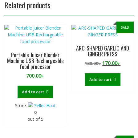
Related products
SALE!
ARC-SHAPED GARLIC AND
GINGER PRESS
Portable Juicer Blender
Machine USB Rechargeable
Original
Curren
170.00
৳
180.00
৳
food processor
price
price
700.00
৳
was:
is:
Add to cart
180.00৳ .
170.00৳ 
Add to cart
Store:
Seller Haat
0
out of 5