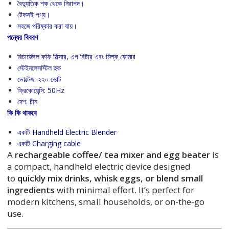
বৈদ্যুতিক শক থেকে নিরাপদ।
টেকসই পণ্য।
সহজে পরিষ্কার করা যায়।
পন্যের বিবরণ
রিচার্জেবল কফি মিক্সার, এগ বিটার এবং মিল্ক ফোমার
স্টেইনলেসস্টিল হুক
ভোল্টেজ: ২২০ ভোল্ট
ফ্রিকোয়েন্সি: 50Hz
দেশ: চীন
কি কি থাকবে
একটি Handheld Electric Blender
একটি Charging cable
A
rechargeable coffee/ tea mixer and egg beater
is
a compact, handheld electric device designed
to
quickly mix drinks, whisk eggs, or blend small
ingredients
with minimal effort. It’s perfect for
modern kitchens, small households, or on-the-go
use.