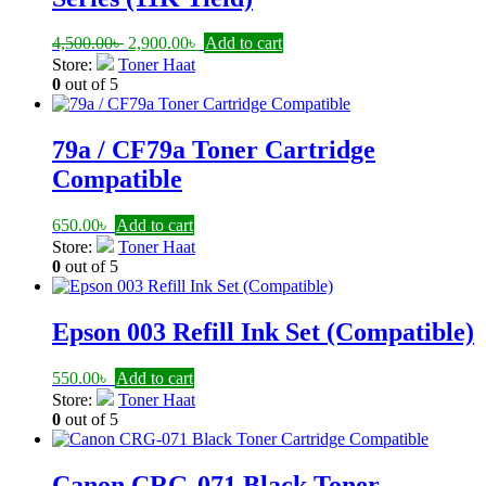
Original
Current
4,500.00
৳
2,900.00
৳
Add to cart
price
price
Store:
Toner Haat
was:
is:
0
out of 5
4,500.00৳ .
2,900.00৳ .
79a / CF79a Toner Cartridge
Compatible
650.00
৳
Add to cart
Store:
Toner Haat
0
out of 5
Epson 003 Refill Ink Set (Compatible)
550.00
৳
Add to cart
Store:
Toner Haat
0
out of 5
Canon CRG-071 Black Toner