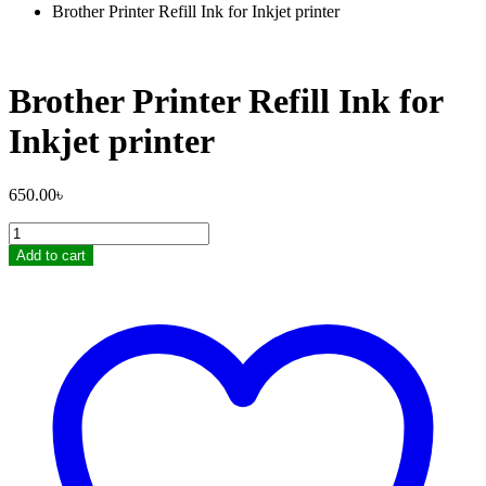
Brother Printer Refill Ink for Inkjet printer
Brother Printer Refill Ink for
Inkjet printer
650.00
৳
Brother
Printer
Add to cart
Refill
Ink
for
Inkjet
printer
quantity