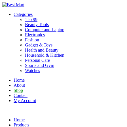
Skip
to
Categories
content
1 to 99
Beauty Tools
Computer and Laptop
Electronics
Fashion
Gadget & Toys
Health and Beauty
Household & Kitchen
Personal Care
Sports and Gym
Watches
Home
About
Shop
Contact
My Account
Home
Products