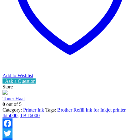
Add to Wishlist
Ask a Question
Store
Toner Haat
0
out of 5
Category:
Printer Ink
Tags:
Brother Refill Ink for Inkjet printer
,
tbt5000
,
TBT6000
Facebook