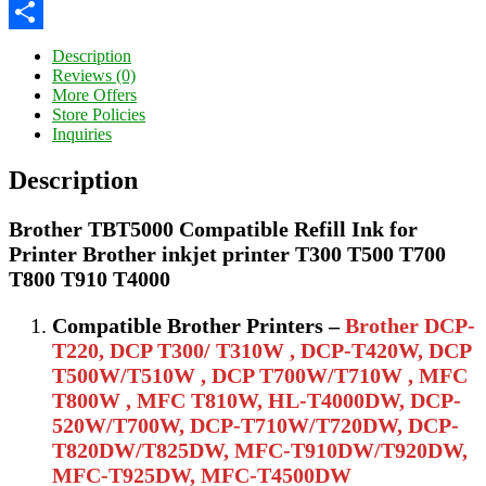
Twitter
Share
Description
Reviews (0)
More Offers
Store Policies
Inquiries
Description
Brother TBT5000 Compatible Refill Ink for
Printer Brother inkjet printer T300 T500 T700
T800 T910 T4000
Compatible Brother Printers –
Brother DCP-
T220, DCP T300/ T310W , DCP-T420W, DCP
T500W/T510W , DCP T700W/T710W , MFC
T800W , MFC T810W, HL-T4000DW, DCP-
520W/T700W, DCP-T710W/T720DW, DCP-
T820DW/T825DW, MFC-T910DW/T920DW,
MFC-T925DW, MFC-T4500DW