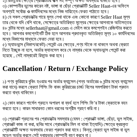
২) রিফান্ডের ক্ষেত্রে প্রোডাক্টটির বাক্স সহ সম্পূর্ণ অক্ষত অবস্থায় থাকতে হবে।
৩) কোম্পানীর ভুলের কারেন নষ্ট, ভাঙ্গা বা ছেঁড়া প্রোডাক্টটি Seller Haat-এর অফিসে
অবশ্যই সর্বোচ্চ
৩
কার্যদিবসের মধ্যে নিজ দায়িত্বে ফেরত পাঠাতে হবে।
৪) যে সকল প্রোডাক্টের গায়ে মূল্য লেখা থাকে এবং কোনো কারণে Seller Haat মূল্য
তার থেকে যদি বেশি থাকে, সেক্ষেত্রে অতিরিক্ত মূল্যের ক্ষেত্রে আপনাকে অতিসত্তর
৪৮ ঘন্টার মধ্যে sellerhaat@gmail.com এ মেইল করে কমপ্লেইন রেজিস্টার করতে
হবে। আপনার কমপ্লেইনটি ঠিক হলে আপনার প্রদানকৃত অতিরিক্ত মূল্য ১০ কার্যদিবসের
মধ্যে বিকাশের মাধ্যমে ফেরত দেয়া হবে।
৫) অ্যাডভান্স (বিকাশ/রকেট) পেমেন্ট এর ক্ষেত্রে ,পণ্য স্টকে না থাকলে অথবা ক্রেতা
নিতে ইচ্ছুক না হলে, অর্ডার ক্যানসেল করে যে নাম্বার থেকে অ্যাডভান্স পেমেন্ট করা
হয়েছে , সেই নাম্বারেই রিফান্ড করা হবে।
Cancellation / Return / Exchange Policy
১) পণ্য কুরিয়ারে বুকিং হওয়ার পর অর্ডার ক্যান্সেল (পন্য অর্ডারের ৬ ঘন্টার মধ্যে ক্যান্সেল
করা যাবে) করলে ক্রেতা শিপিং ফি বাবদ কুরিয়ারের চার্জ/ বিলের সমপরিমাণ টাকা প্রদান
করতে বাধ্য থাকিবেন।
২) কোন কারনে পার্সেল গ্রহনে অপারগ বা ব্যর্থ হলে শিপিং ফি’র টাকা ক্রেতাকে বহন
করতে হবে। কারন সাধারনত কোন ধরনের অগ্রীম গ্রহণ করি না।
৩) প্রোডাক্ট গ্রহনের পর প্রোডাক্টের সমস্যার (যেমন : প্রোডাক্ট ভাঙ্গা, ছেঁড়া, ভুল সাইজ,
প্রোডাক্ট কাজ না করা, ছবির সাথে প্রোডাক্টের মিল না থাকা ইত্যাদি) ক্ষেত্রে ক্রয়কৃত
প্রোডাক্টটি অক্ষত অবস্থায় ফেরত প্রদান করা যাবে। কিন্তু ক্রেতা ভুল সাইজ বা ভুল
মডেল অর্ডার করলে সেই দ্বায়ভার কোম্পানী বহণ করবে না।