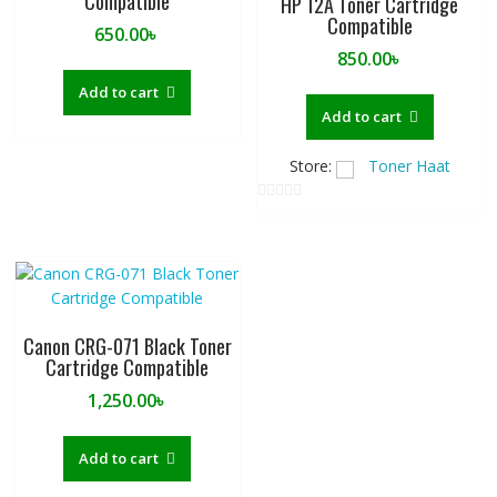
Compatible
HP 12A Toner Cartridge
5
5
Compatible
650.00
৳
850.00
৳
Add to cart
Add to cart
Store:
Toner Haat
0
o
u
t
o
f
Canon CRG-071 Black Toner
5
Cartridge Compatible
1,250.00
৳
Add to cart