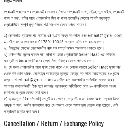
রিফান্ড
পলিসিঃ
প্রোডাক্ট গ্রহনের পর প্রোডাক্টের সমস্যার (যেমন : প্রোডাক্ট ভাঙ্গা, ছেঁড়া, ভুল সাইজ, প্রোডাক্ট
কাজ না করা, ছবির সাথে প্রোডাক্টের মিল না থাকা ইত্যাদি) ক্ষেত্রে আপনি ক্রয়কৃত
প্রোডাক্টটির সম্পূর্ণ মূল্য নিচের শর্ত সাপেক্ষে ফেরত পেতে পারেন।
১) ডেলিভারি গ্রহনের পর সর্বোচ্চ
২৪
ঘণ্টার মধ্যে আপনাকে sellerhaat@gmail.com
এ মেইল করতে হবে অখবা 01789110048 নাম্বারে অভিযোগ করতে হবে।
২) রিফান্ডের ক্ষেত্রে প্রোডাক্টটির বাক্স সহ সম্পূর্ণ অক্ষত অবস্থায় থাকতে হবে।
৩) কোম্পানীর ভুলের কারেন নষ্ট, ভাঙ্গা বা ছেঁড়া প্রোডাক্টটি Seller Haat-এর অফিসে
অবশ্যই সর্বোচ্চ
৩
কার্যদিবসের মধ্যে নিজ দায়িত্বে ফেরত পাঠাতে হবে।
৪) যে সকল প্রোডাক্টের গায়ে মূল্য লেখা থাকে এবং কোনো কারণে Seller Haat মূল্য তার
থেকে যদি বেশি থাকে, সেক্ষেত্রে অতিরিক্ত মূল্যের ক্ষেত্রে আপনাকে অতিসত্তর ৪৮ ঘন্টার
মধ্যে sellerhaat@gmail.com এ মেইল করে কমপ্লেইন রেজিস্টার করতে হবে।
আপনার কমপ্লেইনটি ঠিক হলে আপনার প্রদানকৃত অতিরিক্ত মূল্য ১০ কার্যদিবসের মধ্যে
বিকাশের মাধ্যমে ফেরত দেয়া হবে।
৫) অ্যাডভান্স (বিকাশ/রকেট) পেমেন্ট এর ক্ষেত্রে ,পণ্য স্টকে না থাকলে অথবা ক্রেতা নিতে
ইচ্ছুক না হলে, অর্ডার ক্যানসেল করে যে নাম্বার থেকে অ্যাডভান্স পেমেন্ট করা হয়েছে , সেই
নাম্বারেই রিফান্ড করা হবে।
Cancellation / Return / Exchange Policy