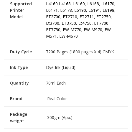
Supported
L4160,L4168, L6160, L6168, L6170,
Printer
L6171, L6178, L6190, L6191, L6198,
Model
ET2700, ET2710, ET2711, ET2750,
Et3700, ET3750, Et4750, ET7700,
ET7750, EW-M770, EW-M970, EW-
M571, EW-M670
Duty Cycle
7200 Pages (1800 pages X 4) CMYK
Ink Type
Dye Ink (Liquid)
Quantity
70ml Each
Brand
Real Color
Package
300gm (App.)
weight