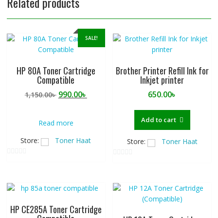
Related products
SALE!
HP 80A Toner Cartridge
Brother Printer Refill Ink for
Compatible
Inkjet printer
Original
Current
990.00
৳
650.00
৳
1,150.00
৳
price
price
was:
is:
Add to cart
Read more
1,150.00৳ .
990.00৳ .
Store:
Toner Haat
Store:
Toner Haat
0
0
o
o
u
u
t
t
o
o
HP CE285A Toner Cartridge
f
f