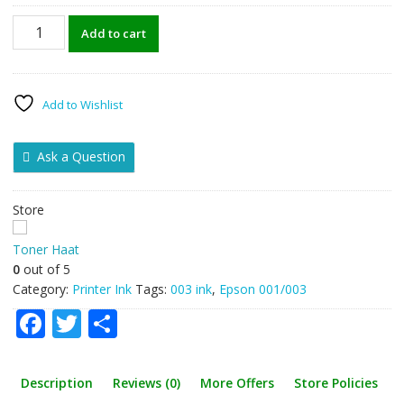
Epson
Add to cart
003
Refill
Ink
Set
Add to Wishlist
(Compatible)
quantity
Ask a Question
Store
Toner Haat
0
out of 5
Category:
Printer Ink
Tags:
003 ink
,
Epson 001/003
F
T
S
ac
w
h
e
itt
ar
Description
Reviews (0)
More Offers
Store Policies