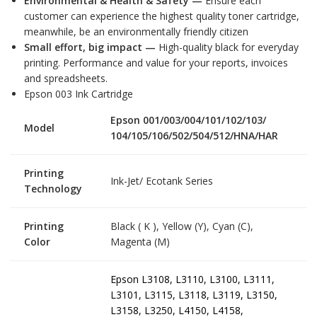
Environmental & Health & Safety —
Ensure each
customer can experience the highest quality toner cartridge,
meanwhile, be an environmentally friendly citizen
Small effort, big impact —
High-quality black for everyday
printing. Performance and value for your reports, invoices
and spreadsheets.
Epson 003 Ink Cartridge
Epson 001/003/004/101/102/103/
Model
104/105/106/502/504/512/HNA/HAR
Printing
Ink-Jet/ Ecotank Series
Technology
Printing
Black ( K ), Yellow (Y), Cyan (C),
Color
Magenta (M)
Epson L3108, L3110, L3100, L3111,
L3101, L3115, L3118, L3119, L3150,
L3158, L3250, L4150, L4158,