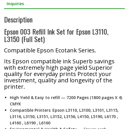
b
er
e
Inquiries
o
Description
o
k
Epson 003 Refill Ink Set for Epson L3110,
L3150 (Full Set)
Compatible Epson Ecotank Series.
Its Epson compatible ink Superb savings
with extremely high page yield Superior
quality for everyday prints Protect your
investment, quality and longevity of the
printer.
High Yield & Easy to refill —
7200 Pages (1800 pages X 4)
CMYK
Compatible Printers
:
Epson L3110, L3100, L3101, L3115,
L3116, L3150, L3151, L3152, L3156, L4150, L5190, L6170 ,
L4160 , L6190 , L6160