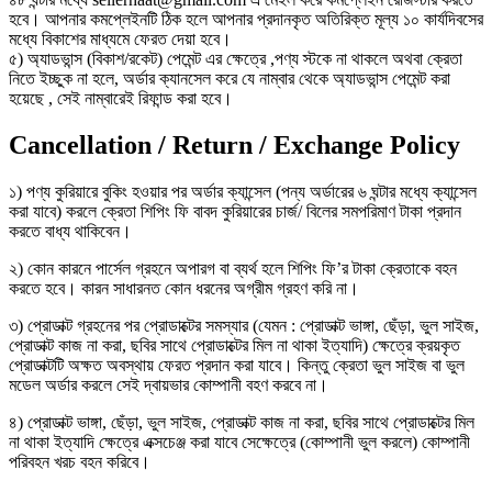
হবে। আপনার কমপ্লেইনটি ঠিক হলে আপনার প্রদানকৃত অতিরিক্ত মূল্য ১০ কার্যদিবসের
মধ্যে বিকাশের মাধ্যমে ফেরত দেয়া হবে।
৫) অ্যাডভান্স (বিকাশ/রকেট) পেমেন্ট এর ক্ষেত্রে ,পণ্য স্টকে না থাকলে অথবা ক্রেতা
নিতে ইচ্ছুক না হলে, অর্ডার ক্যানসেল করে যে নাম্বার থেকে অ্যাডভান্স পেমেন্ট করা
হয়েছে , সেই নাম্বারেই রিফান্ড করা হবে।
Cancellation / Return / Exchange Policy
১) পণ্য কুরিয়ারে বুকিং হওয়ার পর অর্ডার ক্যান্সেল (পন্য অর্ডারের ৬ ঘন্টার মধ্যে ক্যান্সেল
করা যাবে) করলে ক্রেতা শিপিং ফি বাবদ কুরিয়ারের চার্জ/ বিলের সমপরিমাণ টাকা প্রদান
করতে বাধ্য থাকিবেন।
২) কোন কারনে পার্সেল গ্রহনে অপারগ বা ব্যর্থ হলে শিপিং ফি’র টাকা ক্রেতাকে বহন
করতে হবে। কারন সাধারনত কোন ধরনের অগ্রীম গ্রহণ করি না।
৩) প্রোডাক্ট গ্রহনের পর প্রোডাক্টের সমস্যার (যেমন : প্রোডাক্ট ভাঙ্গা, ছেঁড়া, ভুল সাইজ,
প্রোডাক্ট কাজ না করা, ছবির সাথে প্রোডাক্টের মিল না থাকা ইত্যাদি) ক্ষেত্রে ক্রয়কৃত
প্রোডাক্টটি অক্ষত অবস্থায় ফেরত প্রদান করা যাবে। কিন্তু ক্রেতা ভুল সাইজ বা ভুল
মডেল অর্ডার করলে সেই দ্বায়ভার কোম্পানী বহণ করবে না।
৪) প্রোডাক্ট ভাঙ্গা, ছেঁড়া, ভুল সাইজ, প্রোডাক্ট কাজ না করা, ছবির সাথে প্রোডাক্টের মিল
না থাকা ইত্যাদি ক্ষেত্রে এক্সচেঞ্জ করা যাবে সেক্ষেত্রে (কোম্পানী ভুল করলে) কোম্পানী
পরিবহন খরচ বহন করিবে।