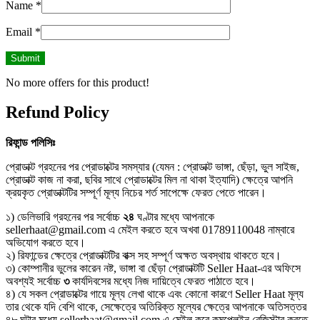
Name
*
Email
*
No more offers for this product!
Refund Policy
রিফান্ড
পলিসিঃ
প্রোডাক্ট গ্রহনের পর প্রোডাক্টের সমস্যার (যেমন : প্রোডাক্ট ভাঙ্গা, ছেঁড়া, ভুল সাইজ,
প্রোডাক্ট কাজ না করা, ছবির সাথে প্রোডাক্টের মিল না থাকা ইত্যাদি) ক্ষেত্রে আপনি
ক্রয়কৃত প্রোডাক্টটির সম্পূর্ণ মূল্য নিচের শর্ত সাপেক্ষে ফেরত পেতে পারেন।
১) ডেলিভারি গ্রহনের পর সর্বোচ্চ
২৪
ঘণ্টার মধ্যে আপনাকে
sellerhaat@gmail.com এ মেইল করতে হবে অখবা 01789110048 নাম্বারে
অভিযোগ করতে হবে।
২) রিফান্ডের ক্ষেত্রে প্রোডাক্টটির বাক্স সহ সম্পূর্ণ অক্ষত অবস্থায় থাকতে হবে।
৩) কোম্পানীর ভুলের কারেন নষ্ট, ভাঙ্গা বা ছেঁড়া প্রোডাক্টটি Seller Haat-এর অফিসে
অবশ্যই সর্বোচ্চ
৩
কার্যদিবসের মধ্যে নিজ দায়িত্বে ফেরত পাঠাতে হবে।
৪) যে সকল প্রোডাক্টের গায়ে মূল্য লেখা থাকে এবং কোনো কারণে Seller Haat মূল্য
তার থেকে যদি বেশি থাকে, সেক্ষেত্রে অতিরিক্ত মূল্যের ক্ষেত্রে আপনাকে অতিসত্তর
৪৮ ঘন্টার মধ্যে sellerhaat@gmail.com এ মেইল করে কমপ্লেইন রেজিস্টার করতে