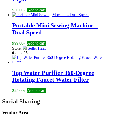
550.00
৳
Add to cart
Portable Mini Sewing Machine –
Dual Speed
999.00
৳
Add to cart
Store:
Seller Haat
0
out of 5
Tap Water Purifier 360-Degree
Rotating Faucet Water Filter
225.00
৳
Add to cart
Social Sharing
Vendor Area