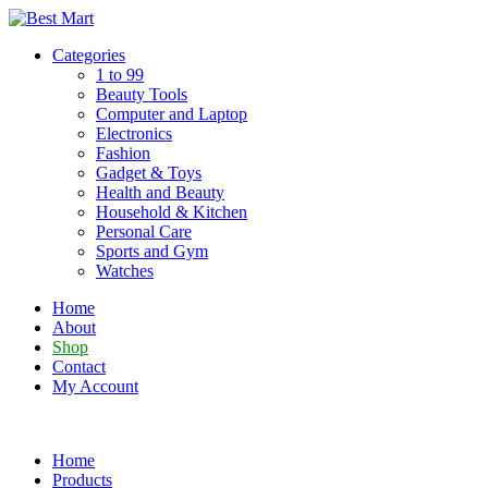
Skip
to
Categories
content
1 to 99
Beauty Tools
Computer and Laptop
Electronics
Fashion
Gadget & Toys
Health and Beauty
Household & Kitchen
Personal Care
Sports and Gym
Watches
Home
About
Shop
Contact
My Account
Home
Products